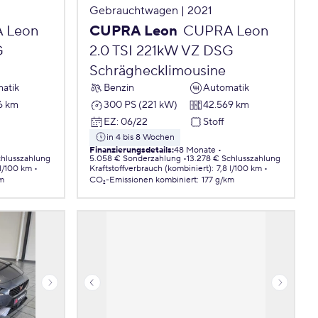
Gebrauchtwagen | 2021
 Leon
CUPRA Leon
CUPRA Leon
G
2.0 TSI 221kW VZ DSG
Schräghecklimousine
atik
Benzin
Automatik
6 km
300 PS (221 kW)
42.569 km
EZ
:
06/22
Stoff
in 4 bis 8 Wochen
Finanzierungsdetails
:
48 Monate
chlusszahlung
5.058 € Sonderzahlung
13.278 € Schlusszahlung
 l/100 km
Kraftstoffverbrauch (kombiniert)
:
7,8 l/100 km
km
CO₂-Emissionen
kombiniert
:
177 g/km