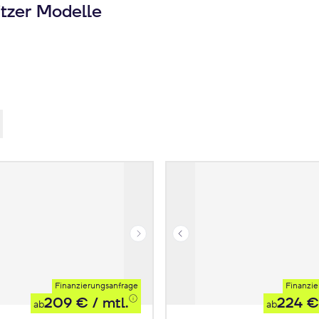
tzer Modelle
Finanzierungsanfrage
Finanzie
209 €
/ mtl.
224 €
ab
ab