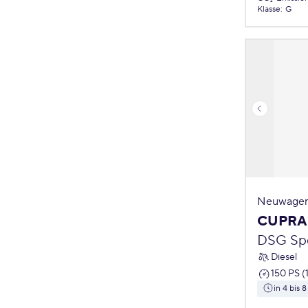
Klasse
:
G
Neuwagen
CUPRA
DSG Spo
Diesel
150 PS (
in 4 bis