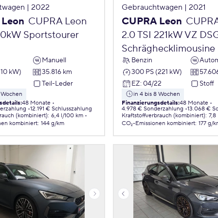
twagen | 2022
Gebrauchtwagen | 2021
 Leon
CUPRA Leon
CUPRA Leon
CUPRA
110kW Sportstourer
2.0 TSI 221kW VZ DS
Schräghecklimousine
Manuell
Benzin
Autom
110 kW)
35.816 km
300 PS (221 kW)
57.60
3
Teil-Leder
EZ
:
04/22
Stoff
 8 Wochen
in 4 bis 8 Wochen
sdetails
:
48 Monate
Finanzierungsdetails
:
48 Monate
erzahlung
12.191 € Schlusszahlung
4.978 € Sonderzahlung
13.068 € S
brauch (kombiniert)
:
6,4 l/100 km
Kraftstoffverbrauch (kombiniert)
:
7,8
nen
kombiniert
:
144 g/km
CO₂-Emissionen
kombiniert
:
177 g/