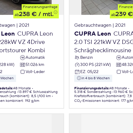
Finanzierungsanfrage
Finanzie
238 €
/ mtl.
239 €
ab
ab
twagen | 2021
Gebrauchtwagen | 2021
 Leon
CUPRA Leon
CUPRA Leon
CUPRA
 228kW VZ 4Drive
2.0 TSI 221kW VZ DS
rtstourer Kombi
Schräghecklimousine
Automatik
Benzin
Autom
(228 kW)
51.026 km
300 PS (221 kW)
48.32
22
Voll-Leder
EZ
:
05/22
Voll-
 8 Wochen
in 4 bis 8 Wochen
sdetails
:
48 Monate
Finanzierungsdetails
:
48 Monate
erzahlung
13.897 € Schlusszahlung
5.318 € Sonderzahlung
13.960 € Sc
brauch (kombiniert)
:
8,5 l/100 km
Kraftstoffverbrauch (kombiniert)
:
7,8
nen
kombiniert
:
192 g/km
CO₂-Emissionen
kombiniert
:
177 g/