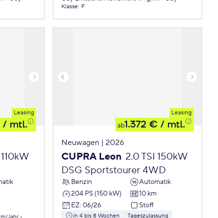
Klasse
:
F
Leasing
Leasing
/ mtl.
1.372 €
/ mtl.
ab
Neuwagen | 2026
I 110kW
CUPRA Leon
2.0 TSI 150kW
DSG Sportstourer 4WD
atik
Benzin
Automatik
204 PS (150 kW)
10 km
EZ
:
06/26
Stoff
in 4 bis 8 Wochen
Tageszulassung
km/Jahr