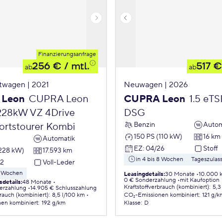
Finanzierungsanfrage
256 €
/ mtl.
517 €
ab
ab
twagen | 2021
Neuwagen | 2026
 Leon
CUPRA Leon
CUPRA Leon
1.5 eTS
 228kW VZ 4Drive
DSG
Benzin
Autom
rtstourer Kombi
150 PS (110 kW)
16 km
Automatik
EZ
:
04/26
Stoff
(228 kW)
17.593 km
in 4 bis 8 Wochen
Tageszulas
22
Voll-Leder
 8 Wochen
Leasingdetails
:
30 Monate
10.000 
0 € Sonderzahlung
mit Kaufoption
sdetails
:
48 Monate
Kraftstoffverbrauch (kombiniert)
:
5,3
erzahlung
14.905 € Schlusszahlung
brauch (kombiniert)
:
8,5 l/100 km
CO₂-Emissionen
kombiniert
:
121 g/k
nen
kombiniert
:
192 g/km
Klasse
:
D