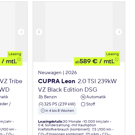
Leasing
Leasing
/ mtl.
589 €
/ mtl.
ab
Neuwagen | 2026
 VZ Tribe
CUPRA Leon
2.0 TSI 239kW
 4WD
VZ Black Edition DSG
atik
Benzin
Automatik
eder /
325 PS (239 kW)
Stoff
in 4 bis 8 Wochen
km/Jahr
Leasingdetails
:
30 Monate
10.000 km/Jahr
0 € Sonderzahlung
mit Kaufoption
 l/100 km
Kraftstoffverbrauch (kombiniert)
:
7,5 l/100 km
km
CO₂-
CO₂-Emissionen
kombiniert
:
171 g/km
CO₂-