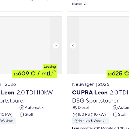
Klasse
:
G
Leasing
609 €
/ mtl.
625 €
ab
ab
 | 2026
Neuwagen | 2026
 Leon
2.0 TDI 110kW
CUPRA Leon
2.0 TD
rtstourer
DSG Sportstourer
Automatik
Diesel
Autom
110 kW)
Stoff
150 PS (110 kW)
Stoff
 8 Wochen
in 4 bis 8 Wochen
Leasingdetails
:
30 Monate
10.000 