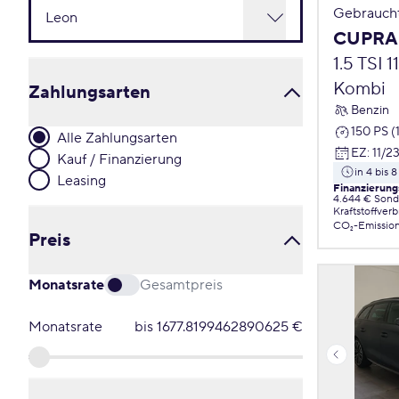
Gebrauch
CUPRA
1.5 TSI 
Kombi
Zahlungsarten
Benzin
150 PS (
Alle Zahlungsarten
EZ
:
11/2
Kauf / Finanzierung
in 4 bis
Leasing
Finanzierung
4.644 € Sond
Kraftstoffver
CO₂-Emissio
Preis
Monatsrate
Gesamtpreis
Monatsrate
bis
1677.8199462890625
€