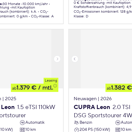
0 € Sonderzahlung
mit Kaufoption
ls
:
30 Monate
10.000 km/Jahr
Kraftstoffverbrauch (kombiniert)
:
4,9
ahlung
mit Kaufoption
brauch (kombiniert)
:
k.A.
CO₂-
CO₂-Emissionen
kombiniert
:
128 g/
ombiniert
:
0 g/km
CO₂-Klasse
:
A
Klasse
:
D
Leasing
1.379 €
/ mtl.
1.382 €
ab
ab
 | 2025
Neuwagen | 2026
 Leon
1.5 eTSI 110kW
CUPRA Leon
2.0 TS
rtstourer
DSG Sportstourer 4
Automatik
Benzin
Autom
110 kW)
10 km
204 PS (150 kW)
10 km