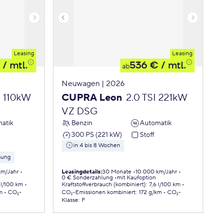
Leasing
Leasing
/ mtl.
536 €
/ mtl.
ab
Neuwagen | 2026
I 110kW
CUPRA Leon
2.0 TSI 221kW
VZ DSG
atik
Benzin
Automatik
300 PS (221 kW)
Stoff
in 4 bis 8 Wochen
sung
km/Jahr
Leasingdetails
:
30 Monate
10.000 km/Jahr
0 € Sonderzahlung
mit Kaufoption
 l/100 km
Kraftstoffverbrauch (kombiniert)
:
7,6 l/100 km
m
CO₂-
CO₂-Emissionen
kombiniert
:
172 g/km
CO₂-
Klasse
:
F