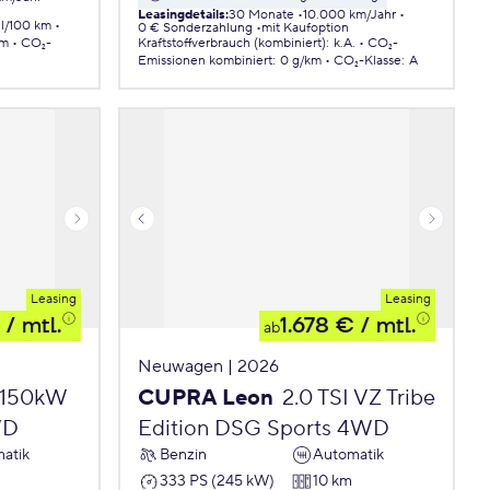
Leasingdetails
:
30 Monate
10.000 km/Jahr
 l/100 km
0 € Sonderzahlung
mit Kaufoption
km
CO₂-
Kraftstoffverbrauch (kombiniert)
:
k.A.
CO₂-
Emissionen
kombiniert
:
0 g/km
CO₂-Klasse
:
A
Leasing
Leasing
/ mtl.
1.678 €
/ mtl.
ab
Neuwagen | 2026
I 150kW
CUPRA Leon
2.0 TSI VZ Tribe
WD
Edition DSG Sports 4WD
atik
Benzin
Automatik
333 PS (245 kW)
10 km