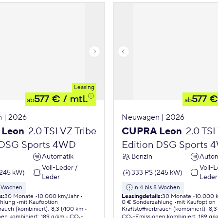
Leasing
577 €
/ mtl.
577 €
ab
ab
 | 2026
Neuwagen | 2026
 Leon
2.0 TSI VZ Tribe
CUPRA Leon
2.0 TSI
 DSG Sports 4WD
Edition DSG Sports
Automatik
Benzin
Autom
Voll-Leder /
Voll-L
(245 kW)
333 PS (245 kW)
Leder
Leder
 8 Wochen
in 4 bis 8 Wochen
ls
:
30 Monate
10.000 km/Jahr
Leasingdetails
:
30 Monate
10.000 
ahlung
mit Kaufoption
0 € Sonderzahlung
mit Kaufoption
brauch (kombiniert)
:
8,3 l/100 km
Kraftstoffverbrauch (kombiniert)
:
8,3
nen
kombiniert
:
189 g/km
CO₂-
CO₂-Emissionen
kombiniert
:
189 g/