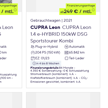
rungsanfrage
Finanzierungsanfrage
/ mtl.
249 €
/ mtl.
ab
Gebrauchtwagen | 2021
 Leon
CUPRA Leon
CUPRA Leon
G
1.4 e-HYBRID 150kW DSG
Sportstourer Kombi
atik
Plug-in-Hybrid
Automatik
0 km
204 PS (150 kW)
65.842 km
Leder
EZ
:
01/23
Teil-Leder
in 4 bis 8 Wochen
Finanzierungsdetails
:
84 Monate
4.350 € Sonderzahlung
0 € Schlusszahlung
Stromverbrauch (kombiniert)
:
k.A.
hlusszahlung
 l/100 km
Kraftstoffverbrauch (kombiniert)
:
k.A.
CO₂-
km
Emissionen
gewichtet, kombiniert
:
k.A.