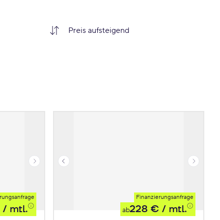
rungsanfrage
Finanzierungsanfrage
/ mtl.
228 €
/ mtl.
ab