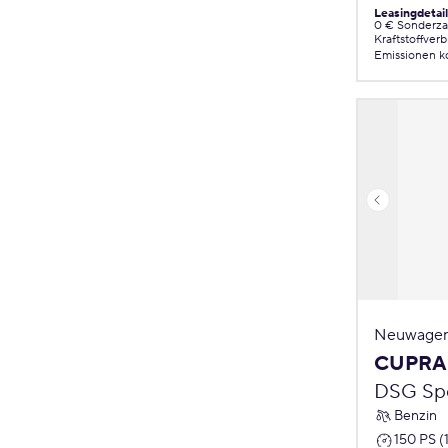
Leasingdetai
0 € Sonderz
Kraftstoffver
Emissionen
k
Neuwagen
CUPRA
DSG Spo
Benzin
150 PS (