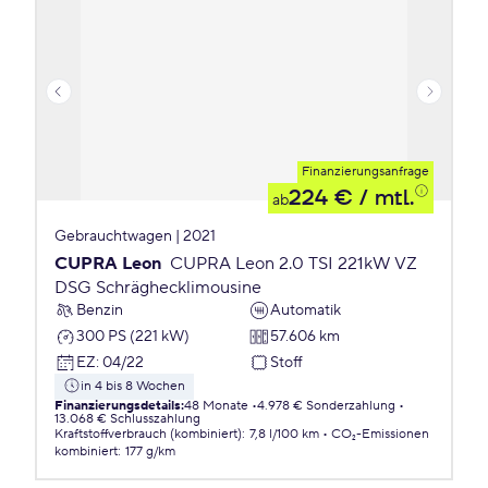
Finanzierungsanfrage
224 €
/ mtl.
ab
Gebrauchtwagen | 2021
CUPRA Leon
CUPRA Leon 2.0 TSI 221kW VZ
DSG Schräghecklimousine
Benzin
Automatik
300 PS (221 kW)
57.606 km
EZ
:
04/22
Stoff
in 4 bis 8 Wochen
Finanzierungsdetails
:
48 Monate
4.978 € Sonderzahlung
13.068 € Schlusszahlung
Kraftstoffverbrauch (kombiniert)
:
7,8 l/100 km
CO₂-Emissionen
kombiniert
:
177 g/km