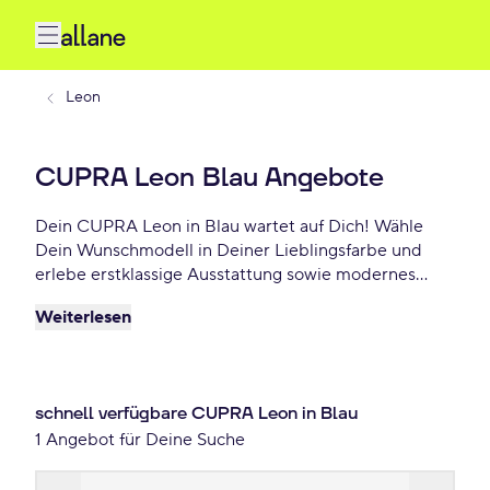
Leon
CUPRA Leon Blau Angebote
Dein CUPRA Leon in Blau wartet auf Dich! Wähle
Dein Wunschmodell in Deiner Lieblingsfarbe und
erlebe erstklassige Ausstattung sowie modernes
Design. Profitiere von flexiblen Leasing- und
Weiterlesen
Finanzierungsoptionen und fahre Dein CUPRA Leon
Blau schon ab 224 €/mtl.!
schnell verfügbare CUPRA Leon in Blau
1 Angebot für Deine Suche