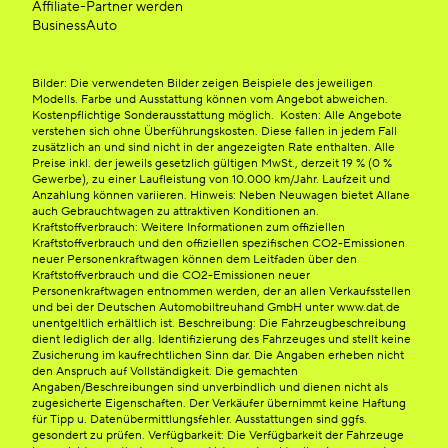
Affiliate-Partner werden
BusinessAuto
Bilder: Die verwendeten Bilder zeigen Beispiele des jeweiligen
Modells. Farbe und Ausstattung können vom Angebot abweichen.
Kostenpflichtige Sonderausstattung möglich. Kosten: Alle Angebote
verstehen sich ohne Überführungskosten. Diese fallen in jedem Fall
zusätzlich an und sind nicht in der angezeigten Rate enthalten. Alle
Preise inkl. der jeweils gesetzlich gültigen MwSt., derzeit 19 % (0 %
Gewerbe), zu einer Laufleistung von 10.000 km/Jahr. Laufzeit und
Anzahlung können variieren. Hinweis: Neben Neuwagen bietet Allane
auch Gebrauchtwagen zu attraktiven Konditionen an.
Kraftstoffverbrauch: Weitere Informationen zum offiziellen
Kraftstoffverbrauch und den offiziellen spezifischen CO2-Emissionen
neuer Personenkraftwagen können dem Leitfaden über den
Kraftstoffverbrauch und die CO2-Emissionen neuer
Personenkraftwagen entnommen werden, der an allen Verkaufsstellen
und bei der Deutschen Automobiltreuhand GmbH unter www.dat.de
unentgeltlich erhältlich ist. Beschreibung: Die Fahrzeugbeschreibung
dient lediglich der allg. Identifizierung des Fahrzeuges und stellt keine
Zusicherung im kaufrechtlichen Sinn dar. Die Angaben erheben nicht
den Anspruch auf Vollständigkeit. Die gemachten
Angaben/Beschreibungen sind unverbindlich und dienen nicht als
zugesicherte Eigenschaften. Der Verkäufer übernimmt keine Haftung
für Tipp u. Datenübermittlungsfehler. Ausstattungen sind ggfs.
gesondert zu prüfen. Verfügbarkeit: Die Verfügbarkeit der Fahrzeuge