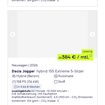
kombiniert
:
124 g/km
CO₂-Klasse
:
D
Leasing
384 €
/ mtl.
ab
Neuwagen | 2026
Dacia Jogger
hybrid 155 Extreme 5-Sitzer
Hybrid (Benzin)
Automatik
158 PS (116 kW)
Stoff
in 4 bis 8 Wochen
Leasingdetails
:
30 Monate
10.000 km/Jahr
0 € Sonderzahlung
mit Kaufoption
Kraftstoffverbrauch (kombiniert)
:
4,5 l/100 km
CO₂-Emissionen
kombiniert
:
103 g/km
CO₂-Klasse
:
C