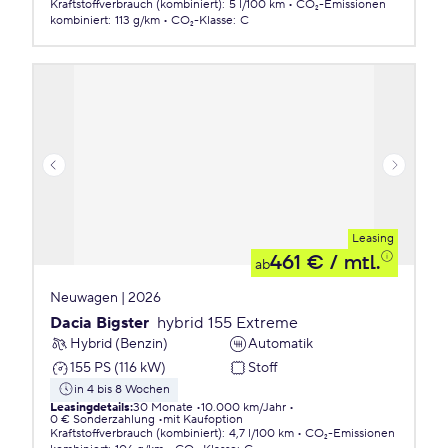
Kraftstoffverbrauch (kombiniert)
:
5 l/100 km
CO₂-Emissionen
kombiniert
:
113 g/km
CO₂-Klasse
:
C
Leasing
461 €
/ mtl.
ab
Neuwagen | 2026
Dacia Bigster
hybrid 155 Extreme
Hybrid (Benzin)
Automatik
155 PS (116 kW)
Stoff
in 4 bis 8 Wochen
Leasingdetails
:
30 Monate
10.000 km/Jahr
0 € Sonderzahlung
mit Kaufoption
Kraftstoffverbrauch (kombiniert)
:
4,7 l/100 km
CO₂-Emissionen