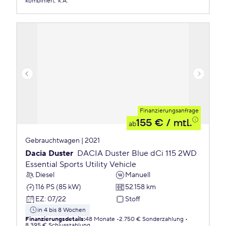
kombiniert
:
k.A.
Finanzierungsanfrage
155 €
/ mtl.
ab
Gebrauchtwagen | 2021
Dacia Duster
DACIA Duster Blue dCi 115 2WD
Essential Sports Utility Vehicle
Diesel
Manuell
116 PS (85 kW)
52.158 km
EZ
:
07/22
Stoff
in 4 bis 8 Wochen
Finanzierungsdetails
:
48 Monate
2.750 € Sonderzahlung
8.395 € Schlusszahlung