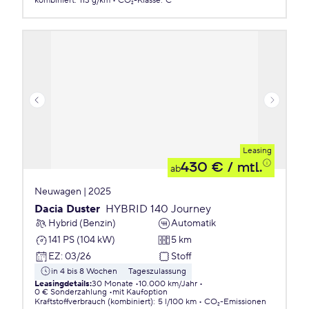
kombiniert
:
113 g/km
CO₂-Klasse
:
C
Leasing
430 €
/ mtl.
ab
Neuwagen | 2025
Dacia Duster
HYBRID 140 Journey
Hybrid (Benzin)
Automatik
141 PS (104 kW)
5 km
EZ
:
03/26
Stoff
in 4 bis 8 Wochen
Tageszulassung
Leasingdetails
:
30 Monate
10.000 km/Jahr
0 € Sonderzahlung
mit Kaufoption
Kraftstoffverbrauch (kombiniert)
:
5 l/100 km
CO₂-Emissionen