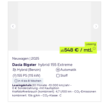
Leasing
548 €
/ mtl.
ab
Neuwagen | 2025
Dacia Bigster
hybrid 155 Extreme
Hybrid (Benzin)
Automatik
155 PS (115 kW)
Stoff
in 4 bis 8 Wochen
Leasingdetails
:
30 Monate
10.000 km/Jahr
0 € Sonderzahlung
mit Kaufoption
Kraftstoffverbrauch (kombiniert)
:
4,7 l/100 km
CO₂-Emissionen
kombiniert
:
106 g/km
CO₂-Klasse
:
C