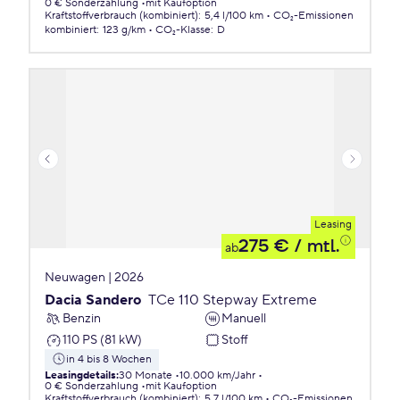
0 € Sonderzahlung
mit Kaufoption
Kraftstoffverbrauch (kombiniert)
:
5,4 l/100 km
CO₂-Emissionen
kombiniert
:
123 g/km
CO₂-Klasse
:
D
Leasing
275 €
/ mtl.
ab
Neuwagen | 2026
Dacia Sandero
TCe 110 Stepway Extreme
Benzin
Manuell
110 PS (81 kW)
Stoff
in 4 bis 8 Wochen
Leasingdetails
:
30 Monate
10.000 km/Jahr
0 € Sonderzahlung
mit Kaufoption
Kraftstoffverbrauch (kombiniert)
:
5,7 l/100 km
CO₂-Emissionen