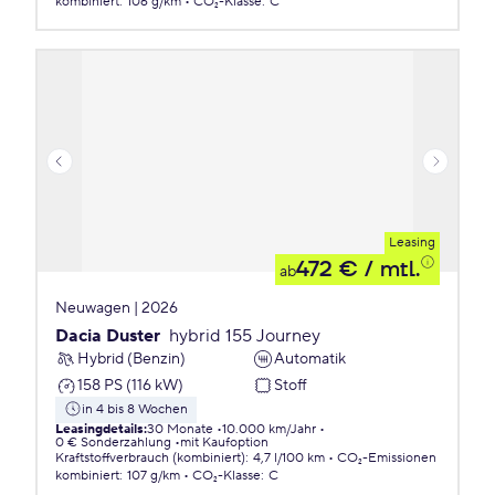
kombiniert
:
106 g/km
CO₂-Klasse
:
C
Leasing
472 €
/ mtl.
ab
Neuwagen | 2026
Dacia Duster
hybrid 155 Journey
Hybrid (Benzin)
Automatik
158 PS (116 kW)
Stoff
in 4 bis 8 Wochen
Leasingdetails
:
30 Monate
10.000 km/Jahr
0 € Sonderzahlung
mit Kaufoption
Kraftstoffverbrauch (kombiniert)
:
4,7 l/100 km
CO₂-Emissionen
kombiniert
:
107 g/km
CO₂-Klasse
:
C