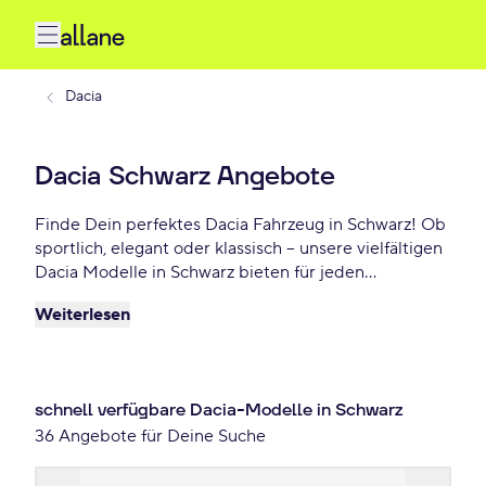
Dacia
Dacia Schwarz Angebote
Finde Dein perfektes Dacia Fahrzeug in Schwarz! Ob
sportlich, elegant oder klassisch – unsere vielfältigen
Dacia Modelle in Schwarz bieten für jeden
Geschmack das Richtige. Wähle Dein Traumauto und
Weiterlesen
profitiere von flexiblen Leasing- oder
Finanzierungsoptionen. Jetzt Dein Dacia Schwarz
Angebot sichern – schon ab 90 €/mtl.
schnell verfügbare Dacia-Modelle in Schwarz
36 Angebote für Deine Suche