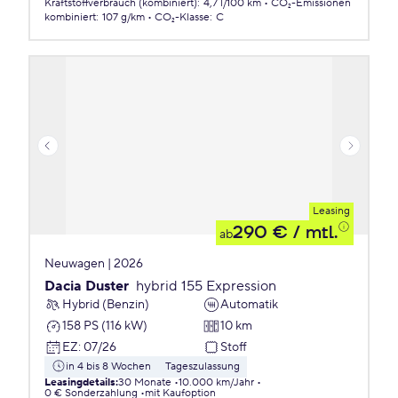
Kraftstoffverbrauch (kombiniert)
:
4,7 l/100 km
CO₂-Emissionen
kombiniert
:
107 g/km
CO₂-Klasse
:
C
Leasing
290 €
/ mtl.
ab
Neuwagen | 2026
Dacia Duster
hybrid 155 Expression
Hybrid (Benzin)
Automatik
158 PS (116 kW)
10 km
EZ
:
07/26
Stoff
in 4 bis 8 Wochen
Tageszulassung
Leasingdetails
:
30 Monate
10.000 km/Jahr
0 € Sonderzahlung
mit Kaufoption