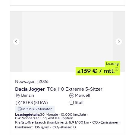
Leasing
139 €
/ mtl.
ab
Neuwagen | 2026
Dacia Jogger
TCe 110 Extreme 5-Sitzer
Benzin
Manuell
110 PS (81 kW)
Stoff
in 3 bis 5 Monaten
Leasingdetails
:
30 Monate
10.000 km/Jahr
0 € Sonderzahlung
mit Kaufoption
Kraftstoffverbrauch (kombiniert)
:
5,9 l/100 km
CO₂-Emissionen
kombiniert
:
135 g/km
CO₂-Klasse
:
D