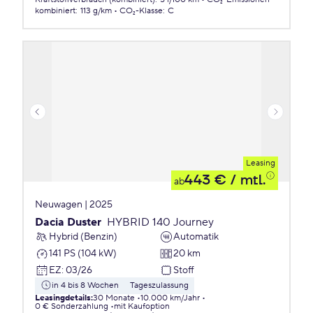
kombiniert
:
113 g/km
CO₂-Klasse
:
C
Leasing
443 €
/ mtl.
ab
Neuwagen | 2025
Dacia Duster
HYBRID 140 Journey
Hybrid (Benzin)
Automatik
141 PS (104 kW)
20 km
EZ
:
03/26
Stoff
in 4 bis 8 Wochen
Tageszulassung
Leasingdetails
:
30 Monate
10.000 km/Jahr
0 € Sonderzahlung
mit Kaufoption