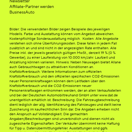
Newsletter
Affiliate-Partner werden
BusinessAuto
Bilder: Die verwendeten Bilder zeigen Beispiele des jeweiligen
Modells. Farbe und Ausstattung können vom Angebot abweichen.
Kostenpflichtige Sonderausstattung möglich. Kosten: Alle Angebote
verstehen sich ohne Überführungskosten. Diese fallen in jedem Fall
zusätzlich an und sind nicht in der angezeigten Rate enthalten. Alle
Preise inkl. der jeweils gesetzlich gültigen MwSt., derzeit 19 % (0 %
Gewerbe), zu einer Laufleistung von 10.000 km/Jahr. Laufzeit und
Anzahlung können variieren. Hinweis: Neben Neuwagen bietet Allane
auch Gebrauchtwagen zu attraktiven Konditionen an.
Kraftstoffverbrauch: Weitere Informationen zum offiziellen
Kraftstoffverbrauch und den offiziellen spezifischen CO2-Emissionen
neuer Personenkraftwagen können dem Leitfaden über den
Kraftstoffverbrauch und die CO2-Emissionen neuer
Personenkraftwagen entnommen werden, der an allen Verkaufsstellen
und bei der Deutschen Automobiltreuhand GmbH unter www.dat.de
unentgeltlich erhältlich ist. Beschreibung: Die Fahrzeugbeschreibung
dient lediglich der allg. Identifizierung des Fahrzeuges und stellt keine
Zusicherung im kaufrechtlichen Sinn dar. Die Angaben erheben nicht
den Anspruch auf Vollständigkeit. Die gemachten
Angaben/Beschreibungen sind unverbindlich und dienen nicht als
zugesicherte Eigenschaften. Der Verkäufer übernimmt keine Haftung
für Tipp u. Datenübermittlungsfehler. Ausstattungen sind ggfs.