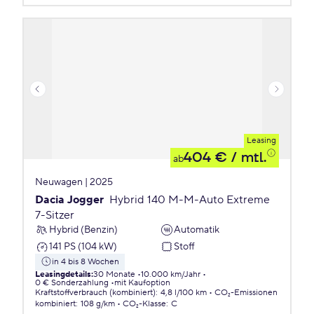
Leasing
404 €
/ mtl.
ab
Neuwagen | 2025
Dacia Jogger
Hybrid 140 M-M-Auto Extreme
7-Sitzer
Hybrid (Benzin)
Automatik
141 PS (104 kW)
Stoff
in 4 bis 8 Wochen
Leasingdetails
:
30 Monate
10.000 km/Jahr
0 € Sonderzahlung
mit Kaufoption
Kraftstoffverbrauch (kombiniert)
:
4,8 l/100 km
CO₂-Emissionen
kombiniert
:
108 g/km
CO₂-Klasse
:
C