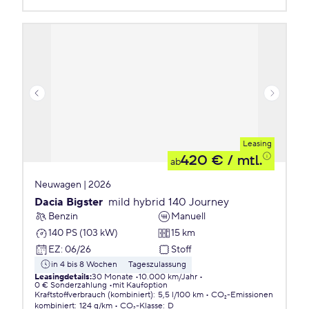
Leasing
420 €
/ mtl.
ab
Neuwagen | 2026
Dacia Bigster
mild hybrid 140 Journey
Benzin
Manuell
140 PS (103 kW)
15 km
EZ
:
06/26
Stoff
in 4 bis 8 Wochen
Tageszulassung
Leasingdetails
:
30 Monate
10.000 km/Jahr
0 € Sonderzahlung
mit Kaufoption
Kraftstoffverbrauch (kombiniert)
:
5,5 l/100 km
CO₂-Emissionen
kombiniert
:
124 g/km
CO₂-Klasse
:
D