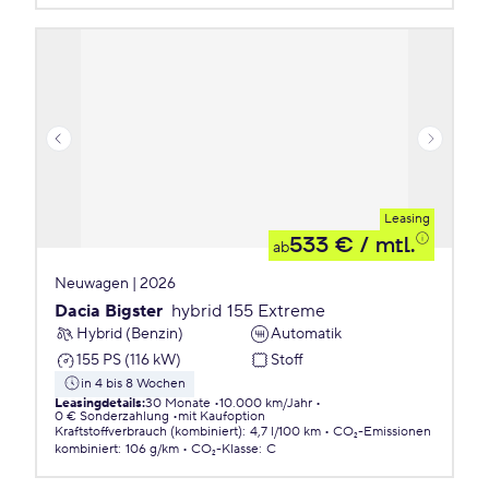
Leasing
533 €
/ mtl.
ab
Neuwagen | 2026
Dacia Bigster
hybrid 155 Extreme
Hybrid (Benzin)
Automatik
155 PS (116 kW)
Stoff
in 4 bis 8 Wochen
Leasingdetails
:
30 Monate
10.000 km/Jahr
0 € Sonderzahlung
mit Kaufoption
Kraftstoffverbrauch (kombiniert)
:
4,7 l/100 km
CO₂-Emissionen
kombiniert
:
106 g/km
CO₂-Klasse
:
C