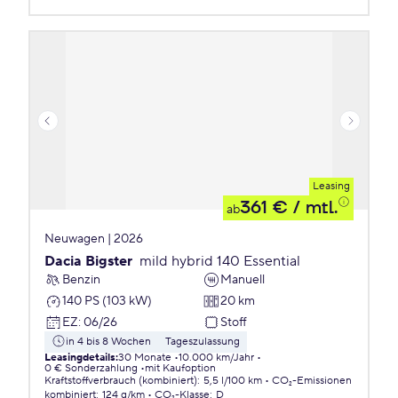
Leasing
361 €
/ mtl.
ab
Neuwagen | 2026
Dacia Bigster
mild hybrid 140 Essential
Benzin
Manuell
140 PS (103 kW)
20 km
EZ
:
06/26
Stoff
in 4 bis 8 Wochen
Tageszulassung
Leasingdetails
:
30 Monate
10.000 km/Jahr
0 € Sonderzahlung
mit Kaufoption
Kraftstoffverbrauch (kombiniert)
:
5,5 l/100 km
CO₂-Emissionen
kombiniert
:
124 g/km
CO₂-Klasse
:
D