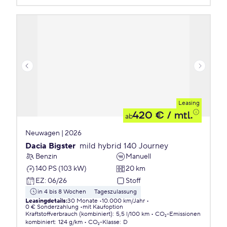
Leasing
420 €
/ mtl.
ab
Neuwagen | 2026
Dacia Bigster
mild hybrid 140 Journey
Benzin
Manuell
140 PS (103 kW)
20 km
EZ
:
06/26
Stoff
in 4 bis 8 Wochen
Tageszulassung
Leasingdetails
:
30 Monate
10.000 km/Jahr
0 € Sonderzahlung
mit Kaufoption
Kraftstoffverbrauch (kombiniert)
:
5,5 l/100 km
CO₂-Emissionen
kombiniert
:
124 g/km
CO₂-Klasse
:
D