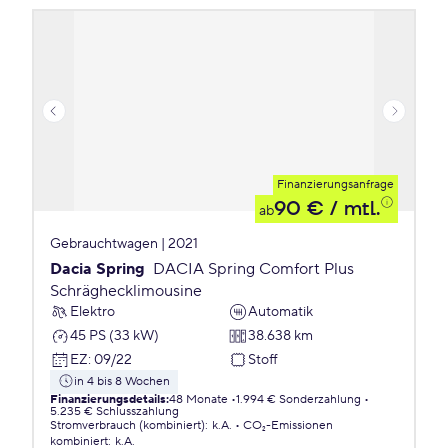
Finanzierungsanfrage
90 €
/ mtl.
ab
Gebrauchtwagen | 2021
Dacia Spring
DACIA Spring Comfort Plus
Schräghecklimousine
Elektro
Automatik
45 PS (33 kW)
38.638 km
EZ
:
09/22
Stoff
in 4 bis 8 Wochen
Finanzierungsdetails
:
48 Monate
1.994 € Sonderzahlung
5.235 € Schlusszahlung
Stromverbrauch (kombiniert)
:
k.A.
CO₂-Emissionen
kombiniert
:
k.A.