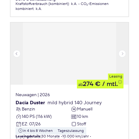
Kraftstoffverbrauch (kombiniert)
:
k.A.
CO₂-Emissionen
kombiniert
:
k.A.
Leasing
274 €
/ mtl.
ab
Neuwagen | 2026
Dacia Duster
mild hybrid 140 Journey
Benzin
Manuell
140 PS (116 kW)
10 km
EZ
:
07/26
Stoff
in 4 bis 8 Wochen
Tageszulassung
Leasingdetails
:
30 Monate
10.000 km/Jahr