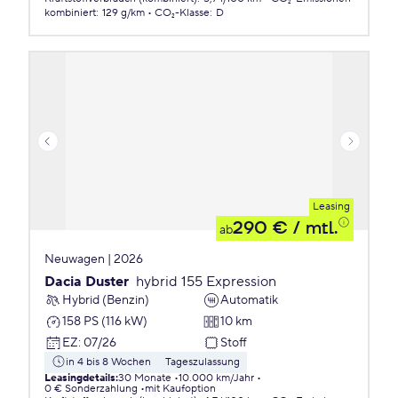
kombiniert
:
129 g/km
CO₂-Klasse
:
D
Leasing
290 €
/ mtl.
ab
Neuwagen | 2026
Dacia Duster
hybrid 155 Expression
Hybrid (Benzin)
Automatik
158 PS (116 kW)
10 km
EZ
:
07/26
Stoff
in 4 bis 8 Wochen
Tageszulassung
Leasingdetails
:
30 Monate
10.000 km/Jahr
0 € Sonderzahlung
mit Kaufoption