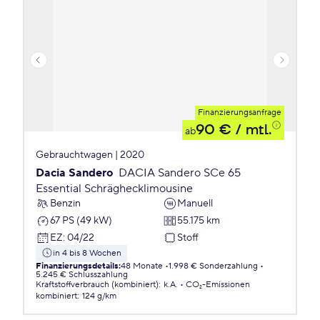
Finanzierungsanfrage
90 €
/ mtl.
ab
Gebrauchtwagen | 2020
Dacia Sandero
DACIA Sandero SCe 65
Essential Schräghecklimousine
Benzin
Manuell
67 PS (49 kW)
55.175 km
EZ
:
04/22
Stoff
in 4 bis 8 Wochen
Finanzierungsdetails
:
48 Monate
1.998 € Sonderzahlung
5.245 € Schlusszahlung
Kraftstoffverbrauch (kombiniert)
:
k.A.
CO₂-Emissionen
kombiniert
:
124 g/km