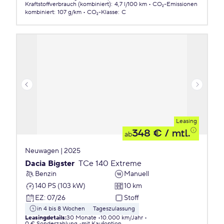
Kraftstoffverbrauch (kombiniert)
:
4,7 l/100 km
CO₂-Emissionen
kombiniert
:
107 g/km
CO₂-Klasse
:
C
Leasing
348 €
/ mtl.
ab
Neuwagen | 2025
Dacia Bigster
TCe 140 Extreme
Benzin
Manuell
140 PS (103 kW)
10 km
EZ
:
07/26
Stoff
in 4 bis 8 Wochen
Tageszulassung
Leasingdetails
:
30 Monate
10.000 km/Jahr
0 € Sonderzahlung
mit Kaufoption