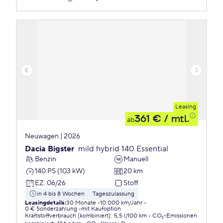
Leasing
361 €
/ mtl.
ab
Neuwagen | 2026
Dacia Bigster
mild hybrid 140 Essential
Benzin
Manuell
140 PS (103 kW)
20 km
EZ
:
06/26
Stoff
in 4 bis 8 Wochen
Tageszulassung
Leasingdetails
:
30 Monate
10.000 km/Jahr
0 € Sonderzahlung
mit Kaufoption
Kraftstoffverbrauch (kombiniert)
:
5,5 l/100 km
CO₂-Emissionen