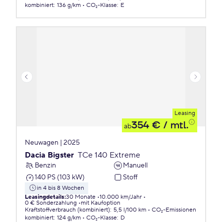
kombiniert
:
136 g/km
CO₂-Klasse
:
E
Leasing
354 €
/ mtl.
ab
Neuwagen | 2025
Dacia Bigster
TCe 140 Extreme
Benzin
Manuell
140 PS (103 kW)
Stoff
in 4 bis 8 Wochen
Leasingdetails
:
30 Monate
10.000 km/Jahr
0 € Sonderzahlung
mit Kaufoption
Kraftstoffverbrauch (kombiniert)
:
5,5 l/100 km
CO₂-Emissionen
kombiniert
:
124 g/km
CO₂-Klasse
:
D