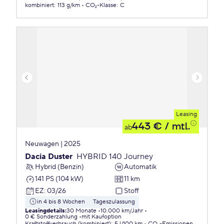
kombiniert
:
113 g/km
CO₂-Klasse
:
C
Leasing
443 €
/ mtl.
ab
Neuwagen | 2025
Dacia Duster
HYBRID 140 Journey
Hybrid (Benzin)
Automatik
141 PS (104 kW)
11 km
EZ
:
03/26
Stoff
in 4 bis 8 Wochen
Tageszulassung
Leasingdetails
:
30 Monate
10.000 km/Jahr
0 € Sonderzahlung
mit Kaufoption
Kraftstoffverbrauch (kombiniert)
:
5 l/100 km
CO₂-Emissionen