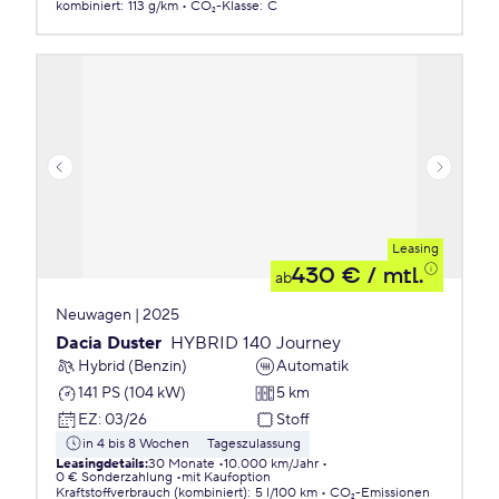
kombiniert
:
113 g/km
CO₂-Klasse
:
C
Leasing
430 €
/ mtl.
ab
Neuwagen | 2025
Dacia Duster
HYBRID 140 Journey
Hybrid (Benzin)
Automatik
141 PS (104 kW)
5 km
EZ
:
03/26
Stoff
in 4 bis 8 Wochen
Tageszulassung
Leasingdetails
:
30 Monate
10.000 km/Jahr
0 € Sonderzahlung
mit Kaufoption
Kraftstoffverbrauch (kombiniert)
:
5 l/100 km
CO₂-Emissionen