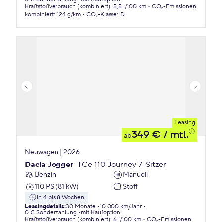
Kraftstoffverbrauch (kombiniert)
:
5,5 l/100 km
CO₂-Emissionen
kombiniert
:
124 g/km
CO₂-Klasse
:
D
Leasing
349 €
/ mtl.
ab
Neuwagen | 2026
Dacia Jogger
TCe 110 Journey 7-Sitzer
Benzin
Manuell
110 PS (81 kW)
Stoff
in 4 bis 8 Wochen
Leasingdetails
:
30 Monate
10.000 km/Jahr
0 € Sonderzahlung
mit Kaufoption
Kraftstoffverbrauch (kombiniert)
:
6 l/100 km
CO₂-Emissionen