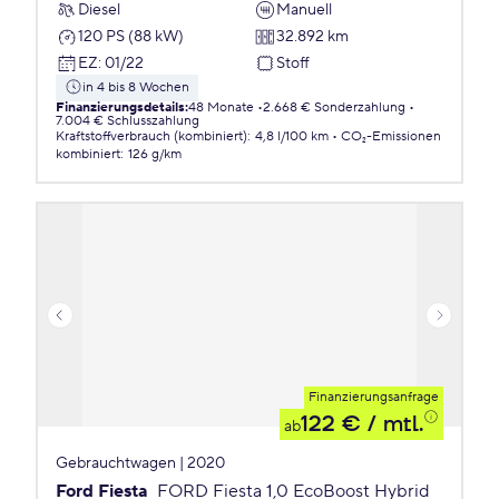
Diesel
Manuell
120 PS (88 kW)
32.892 km
EZ
:
01/22
Stoff
in 4 bis 8 Wochen
Finanzierungsdetails
:
48 Monate
2.668 € Sonderzahlung
7.004 € Schlusszahlung
Kraftstoffverbrauch (kombiniert)
:
4,8 l/100 km
CO₂-Emissionen
kombiniert
:
126 g/km
Finanzierungsanfrage
122 €
/ mtl.
ab
Gebrauchtwagen | 2020
Ford Fiesta
FORD Fiesta 1,0 EcoBoost Hybrid