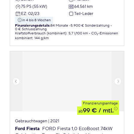
75 PS (55 kW)
64.561 km
EZ
:
02/23
Teil-Leder
in 4 bis 8 Wochen
Finanzierungsdetails
:
84 Monate
5.900 € Sonderzahlung
0 € Schlusszahlung
Kraftstoffverbrauch (kombiniert)
:
5,7 l/100 km
CO₂-Emissionen
kombiniert
:
144 g/km
Finanzierungsanfrage
99 €
/ mtl.
ab
Gebrauchtwagen | 2021
Ford Fiesta
FORD Fiesta 1,0 EcoBoost 74kW