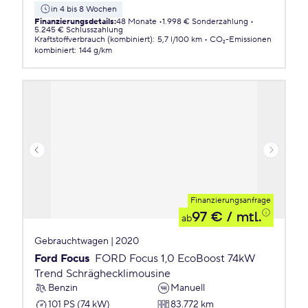
in 4 bis 8 Wochen
Finanzierungsdetails
:
48 Monate
1.998 € Sonderzahlung
5.245 € Schlusszahlung
Kraftstoffverbrauch (kombiniert)
:
5,7 l/100 km
CO₂-Emissionen
kombiniert
:
144 g/km
Finanzierungsanfrage
97 €
/ mtl.
ab
Gebrauchtwagen | 2020
Ford Focus
FORD Focus 1,0 EcoBoost 74kW
Trend Schräghecklimousine
Benzin
Manuell
101 PS (74 kW)
83.772 km