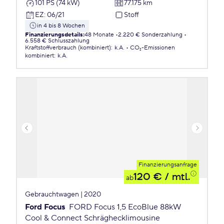
101 PS (74 kW)
77.175 km
EZ
:
06/21
Stoff
in 4 bis 8 Wochen
Finanzierungsdetails
:
48 Monate
2.220 € Sonderzahlung
6.558 € Schlusszahlung
Kraftstoffverbrauch (kombiniert)
:
k.A.
CO₂-Emissionen
kombiniert
:
k.A.
Finanzierungsanfrage
120 €
/ mtl.
ab
Gebrauchtwagen | 2020
Ford Focus
FORD Focus 1,5 EcoBlue 88kW
Cool & Connect Schräghecklimousine