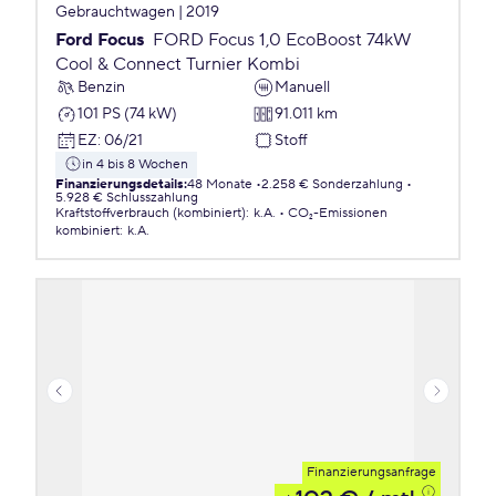
Gebrauchtwagen | 2019
Ford Focus
FORD Focus 1,0 EcoBoost 74kW
Cool & Connect Turnier Kombi
Benzin
Manuell
101 PS (74 kW)
91.011 km
EZ
:
06/21
Stoff
in 4 bis 8 Wochen
Finanzierungsdetails
:
48 Monate
2.258 € Sonderzahlung
5.928 € Schlusszahlung
Kraftstoffverbrauch (kombiniert)
:
k.A.
CO₂-Emissionen
kombiniert
:
k.A.
Finanzierungsanfrage