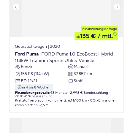
Finanzierungsanfrage
135 €
/ mtl.
ab
Gebrauchtwagen | 2020
Ford Puma
FORD Puma 1,0 EcoBoost Hybrid
114kW Titanium Sports Utility Vehicle
Benzin
Manuell
155 PS (114 kW)
37.857 km
EZ
:
12/21
Stoff
in 4 bis 8 Wochen
Finanzierungsdetails
:
48 Monate
2.998 € Sonderzahlung
7.870 € Schlusszahlung
Kraftstoffverbrauch (kombiniert)
:
6,1 l/100 km
CO₂-Emissionen
kombiniert
:
138 g/km