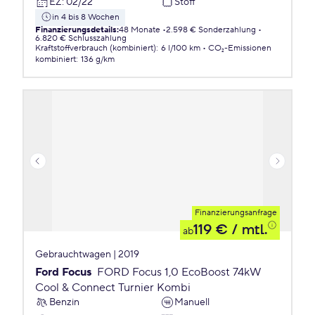
EZ
:
02/22
Stoff
in 4 bis 8 Wochen
Finanzierungsdetails
:
48 Monate
2.598 € Sonderzahlung
6.820 € Schlusszahlung
Kraftstoffverbrauch (kombiniert)
:
6 l/100 km
CO₂-Emissionen
kombiniert
:
136 g/km
Finanzierungsanfrage
119 €
/ mtl.
ab
Gebrauchtwagen | 2019
Ford Focus
FORD Focus 1,0 EcoBoost 74kW
Cool & Connect Turnier Kombi
Benzin
Manuell