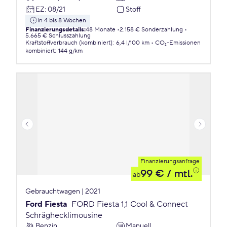
EZ
:
08/21
Stoff
in 4 bis 8 Wochen
Finanzierungsdetails
:
48 Monate
2.158 € Sonderzahlung
5.665 € Schlusszahlung
Kraftstoffverbrauch (kombiniert)
:
6,4 l/100 km
CO₂-Emissionen
kombiniert
:
144 g/km
Finanzierungsanfrage
99 €
/ mtl.
ab
Gebrauchtwagen | 2021
Ford Fiesta
FORD Fiesta 1,1 Cool & Connect
Schräghecklimousine
Benzin
Manuell