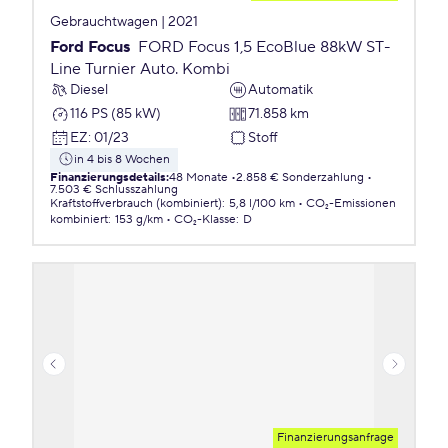
Gebrauchtwagen | 2021
Ford Focus
FORD Focus 1,5 EcoBlue 88kW ST-
Line Turnier Auto. Kombi
Diesel
Automatik
116 PS (85 kW)
71.858 km
EZ
:
01/23
Stoff
in 4 bis 8 Wochen
Finanzierungsdetails
:
48 Monate
2.858 € Sonderzahlung
7.503 € Schlusszahlung
Kraftstoffverbrauch (kombiniert)
:
5,8 l/100 km
CO₂-Emissionen
kombiniert
:
153 g/km
CO₂-Klasse
:
D
Finanzierungsanfrage