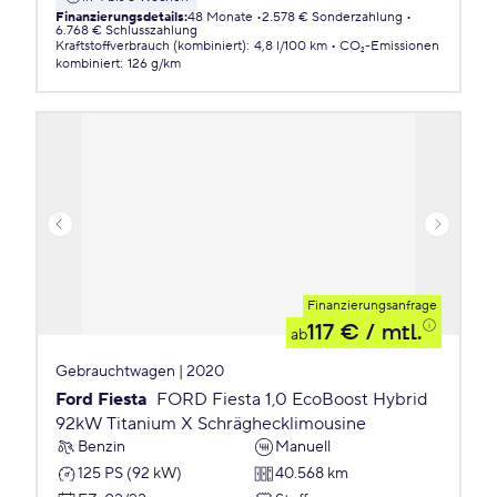
Finanzierungsdetails
:
48 Monate
2.578 € Sonderzahlung
6.768 € Schlusszahlung
Kraftstoffverbrauch (kombiniert)
:
4,8 l/100 km
CO₂-Emissionen
kombiniert
:
126 g/km
Finanzierungsanfrage
117 €
/ mtl.
ab
Gebrauchtwagen | 2020
Ford Fiesta
FORD Fiesta 1,0 EcoBoost Hybrid
92kW Titanium X Schräghecklimousine
Benzin
Manuell
125 PS (92 kW)
40.568 km