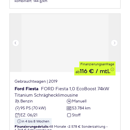
kombiniert
:
144 g/km
Finanzierungsanfrage
116 €
/ mtl.
ab
Gebrauchtwagen | 2019
Ford Fiesta
FORD Fiesta 1,0 EcoBoost 74kW
Titanium Schräghecklimousine
Benzin
Manuell
95 PS (70 kW)
53.784 km
EZ
:
06/21
Stoff
in 4 bis 8 Wochen
Finanzierungsdetails
:
48 Monate
2.578 € Sonderzahlung