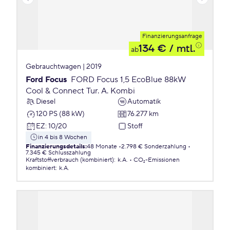
Finanzierungsanfrage
134 €
/ mtl.
ab
Gebrauchtwagen | 2019
Ford Focus
FORD Focus 1,5 EcoBlue 88kW
Cool & Connect Tur. A. Kombi
Diesel
Automatik
120 PS (88 kW)
76.277 km
EZ
:
10/20
Stoff
in 4 bis 8 Wochen
Finanzierungsdetails
:
48 Monate
2.798 € Sonderzahlung
7.345 € Schlusszahlung
Kraftstoffverbrauch (kombiniert)
:
k.A.
CO₂-Emissionen
kombiniert
:
k.A.