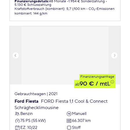
Finanzierungsdetails
:
48 Monate
1.954 € Sonderzahlung
5.130 € Schlusszahlung
Kraftstoffverbrauch (kombiniert)
:
5,7 l/100 km
CO₂-Emissionen
kombiniert
:
144 g/km
Finanzierungsanfrage
90 €
/ mtl.
ab
Gebrauchtwagen | 2021
Ford Fiesta
FORD Fiesta 1,1 Cool & Connect
Schräghecklimousine
Benzin
Manuell
75 PS (55 kW)
66.307 km
EZ
:
10/22
Stoff