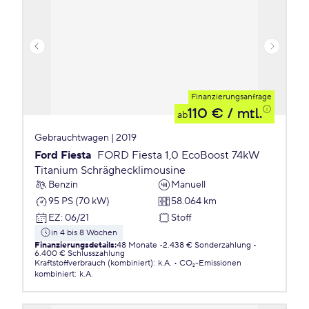
Finanzierungsanfrage
110 €
/ mtl.
ab
Gebrauchtwagen | 2019
Ford Fiesta
FORD Fiesta 1,0 EcoBoost 74kW
Titanium Schräghecklimousine
Benzin
Manuell
95 PS (70 kW)
58.064 km
EZ
:
06/21
Stoff
in 4 bis 8 Wochen
Finanzierungsdetails
:
48 Monate
2.438 € Sonderzahlung
6.400 € Schlusszahlung
Kraftstoffverbrauch (kombiniert)
:
k.A.
CO₂-Emissionen
kombiniert
:
k.A.