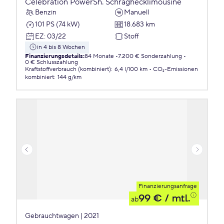
Celebration PowerSh. Schräghecklimousine
Benzin
Manuell
101 PS (74 kW)
18.683 km
EZ
:
03/22
Stoff
in 4 bis 8 Wochen
Finanzierungsdetails
:
84 Monate
7.200 € Sonderzahlung
0 € Schlusszahlung
Kraftstoffverbrauch (kombiniert)
:
6,4 l/100 km
CO₂-Emissionen
kombiniert
:
144 g/km
Finanzierungsanfrage
99 €
/ mtl.
ab
Gebrauchtwagen | 2021