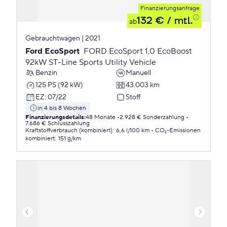
Finanzierungsanfrage
132 €
/ mtl.
ab
Gebrauchtwagen | 2021
Ford EcoSport
FORD EcoSport 1,0 EcoBoost
92kW ST-Line Sports Utility Vehicle
Benzin
Manuell
125 PS (92 kW)
43.003 km
EZ
:
07/22
Stoff
in 4 bis 8 Wochen
Finanzierungsdetails
:
48 Monate
2.928 € Sonderzahlung
7.686 € Schlusszahlung
Kraftstoffverbrauch (kombiniert)
:
6,6 l/100 km
CO₂-Emissionen
kombiniert
:
151 g/km