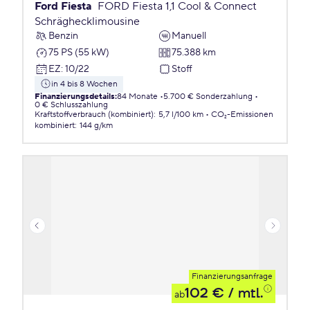
Ford Fiesta
FORD Fiesta 1,1 Cool & Connect
Schräghecklimousine
Benzin
Manuell
75 PS (55 kW)
75.388 km
EZ
:
10/22
Stoff
in 4 bis 8 Wochen
Finanzierungsdetails
:
84 Monate
5.700 € Sonderzahlung
0 € Schlusszahlung
Kraftstoffverbrauch (kombiniert)
:
5,7 l/100 km
CO₂-Emissionen
kombiniert
:
144 g/km
Finanzierungsanfrage
102 €
/ mtl.
ab