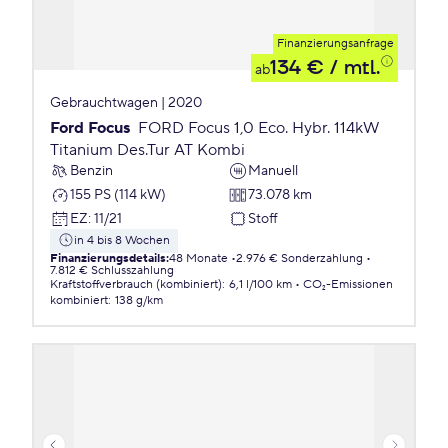
Finanzierungsanfrage
134 €
/ mtl.
ab
Gebrauchtwagen | 2020
Ford Focus
FORD Focus 1,0 Eco. Hybr. 114kW
Titanium Des.Tur AT Kombi
Benzin
Manuell
155 PS (114 kW)
73.078 km
EZ
:
11/21
Stoff
in 4 bis 8 Wochen
Finanzierungsdetails
:
48 Monate
2.976 € Sonderzahlung
7.812 € Schlusszahlung
Kraftstoffverbrauch (kombiniert)
:
6,1 l/100 km
CO₂-Emissionen
kombiniert
:
138 g/km