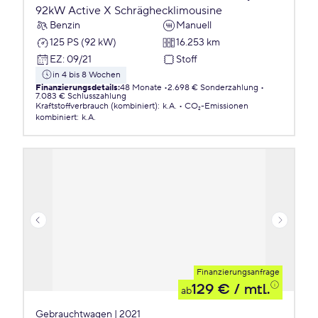
92kW Active X Schräghecklimousine
Benzin
Manuell
125 PS (92 kW)
16.253 km
EZ
:
09/21
Stoff
in 4 bis 8 Wochen
Finanzierungsdetails
:
48 Monate
2.698 € Sonderzahlung
7.083 € Schlusszahlung
Kraftstoffverbrauch (kombiniert)
:
k.A.
CO₂-Emissionen
kombiniert
:
k.A.
Finanzierungsanfrage
129 €
/ mtl.
ab
Gebrauchtwagen | 2021