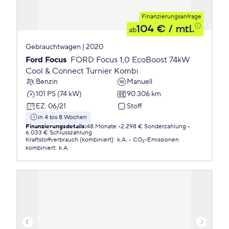
Finanzierungsanfrage
104 €
/ mtl.
ab
Gebrauchtwagen | 2020
Ford Focus
FORD Focus 1,0 EcoBoost 74kW
Cool & Connect Turnier Kombi
Benzin
Manuell
101 PS (74 kW)
90.306 km
EZ
:
06/21
Stoff
in 4 bis 8 Wochen
Finanzierungsdetails
:
48 Monate
2.298 € Sonderzahlung
6.033 € Schlusszahlung
Kraftstoffverbrauch (kombiniert)
:
k.A.
CO₂-Emissionen
kombiniert
:
k.A.