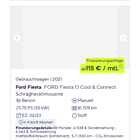
Finanzierungsanfrage
115 €
/ mtl.
ab
Gebrauchtwagen | 2021
Ford Fiesta
FORD Fiesta 1,1 Cool & Connect
Schräghecklimousine
Benzin
Manuell
75 PS (55 kW)
41.709 km
EZ
:
02/23
Stoff
in 4 bis 8 Wochen
Finanzierungsdetails
:
48 Monate
2.538 € Sonderzahlung
6.663 € Schlusszahlung
Kraftstoffverbrauch (kombiniert)
:
5,7 l/100 km
CO₂-Emissionen