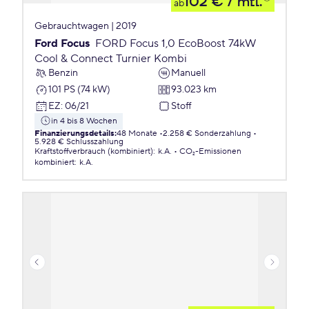
102 €
/ mtl.
ab
Gebrauchtwagen | 2019
Ford Focus
FORD Focus 1,0 EcoBoost 74kW
Cool & Connect Turnier Kombi
Benzin
Manuell
101 PS (74 kW)
93.023 km
EZ
:
06/21
Stoff
in 4 bis 8 Wochen
Finanzierungsdetails
:
48 Monate
2.258 € Sonderzahlung
5.928 € Schlusszahlung
Kraftstoffverbrauch (kombiniert)
:
k.A.
CO₂-Emissionen
kombiniert
:
k.A.