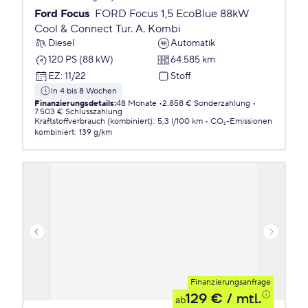
Ford Focus
FORD Focus 1,5 EcoBlue 88kW
Cool & Connect Tur. A. Kombi
Diesel
Automatik
120 PS (88 kW)
64.585 km
EZ
:
11/22
Stoff
in 4 bis 8 Wochen
Finanzierungsdetails
:
48 Monate
2.858 € Sonderzahlung
7.503 € Schlusszahlung
Kraftstoffverbrauch (kombiniert)
:
5,3 l/100 km
CO₂-Emissionen
kombiniert
:
139 g/km
Finanzierungsanfrage
129 €
/ mtl.
ab