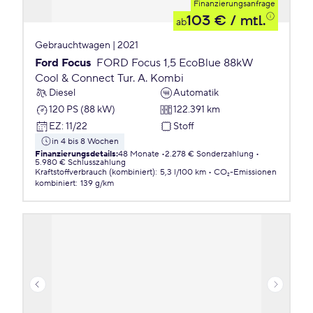
Finanzierungsanfrage
103 €
/ mtl.
ab
Gebrauchtwagen | 2021
Ford Focus
FORD Focus 1,5 EcoBlue 88kW
Cool & Connect Tur. A. Kombi
Diesel
Automatik
120 PS (88 kW)
122.391 km
EZ
:
11/22
Stoff
in 4 bis 8 Wochen
Finanzierungsdetails
:
48 Monate
2.278 € Sonderzahlung
5.980 € Schlusszahlung
Kraftstoffverbrauch (kombiniert)
:
5,3 l/100 km
CO₂-Emissionen
kombiniert
:
139 g/km