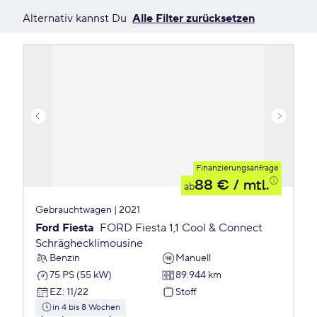
Alternativ kannst Du
Alle Filter zurücksetzen
Finanzierungsanfrage
88 €
/ mtl.
ab
Gebrauchtwagen | 2021
Ford Fiesta
FORD Fiesta 1,1 Cool & Connect
Schräghecklimousine
Benzin
Manuell
75 PS (55 kW)
89.944 km
EZ
:
11/22
Stoff
in 4 bis 8 Wochen