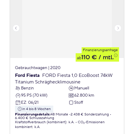
Finanzierungsanfrage
110 €
/ mtl.
ab
Gebrauchtwagen | 2020
Ford Fiesta
FORD Fiesta 1,0 EcoBoost 74kW
Titanium Schräghecklimousine
Benzin
Manuell
95 PS (70 kW)
62.800 km
EZ
:
06/21
Stoff
in 4 bis 8 Wochen
Finanzierungsdetails
:
48 Monate
2.438 € Sonderzahlung
6.400 € Schlusszahlung
Kraftstoffverbrauch (kombiniert)
:
k.A.
CO₂-Emissionen
kombiniert
:
k.A.