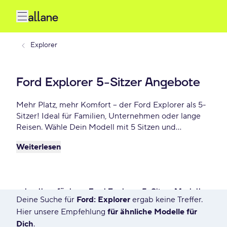
Explorer
Ford Explorer 5-Sitzer Angebote
Mehr Platz, mehr Komfort – der Ford Explorer als 5-
Sitzer! Ideal für Familien, Unternehmen oder lange
Reisen. Wähle Dein Modell mit 5 Sitzen und
profitiere von flexiblen Konditionen. Jetzt Dein
Weiterlesen
Angebot sichern – schon ab - €/mtl.!
schnell verfügbare Ford Explorer 5-Sitzer Modelle
Deine Suche für
Ford: Explorer
ergab keine Treffer.
172 Angebote für Deine Suche
Hier unsere Empfehlung
für ähnliche Modelle für
Dich
.