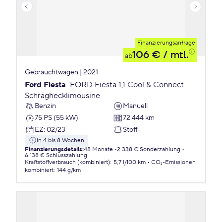
Finanzierungsanfrage
106 €
/ mtl.
ab
Gebrauchtwagen | 2021
Ford Fiesta
FORD Fiesta 1,1 Cool & Connect
Schräghecklimousine
Benzin
Manuell
75 PS (55 kW)
72.444 km
EZ
:
02/23
Stoff
in 4 bis 8 Wochen
Finanzierungsdetails
:
48 Monate
2.338 € Sonderzahlung
6.138 € Schlusszahlung
Kraftstoffverbrauch (kombiniert)
:
5,7 l/100 km
CO₂-Emissionen
kombiniert
:
144 g/km