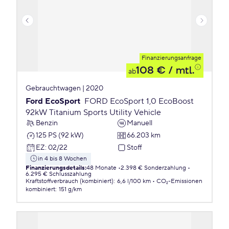
Finanzierungsanfrage
108 €
/ mtl.
ab
Gebrauchtwagen | 2020
Ford EcoSport
FORD EcoSport 1,0 EcoBoost
92kW Titanium Sports Utility Vehicle
Benzin
Manuell
125 PS (92 kW)
66.203 km
EZ
:
02/22
Stoff
in 4 bis 8 Wochen
Finanzierungsdetails
:
48 Monate
2.398 € Sonderzahlung
6.295 € Schlusszahlung
Kraftstoffverbrauch (kombiniert)
:
6,6 l/100 km
CO₂-Emissionen
kombiniert
:
151 g/km