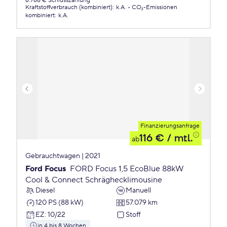
6.768 € Schlusszahlung
Kraftstoffverbrauch (kombiniert)
:
k.A.
CO₂-Emissionen
kombiniert
:
k.A.
Finanzierungsanfrage
116 €
/ mtl.
ab
Gebrauchtwagen | 2021
Ford Focus
FORD Focus 1,5 EcoBlue 88kW
Cool & Connect Schräghecklimousine
Diesel
Manuell
120 PS (88 kW)
57.079 km
EZ
:
10/22
Stoff
in 4 bis 8 Wochen