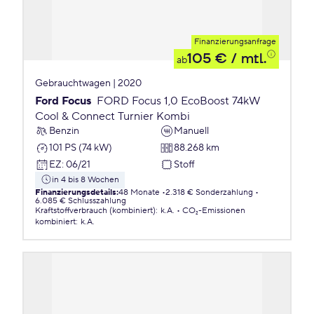
Finanzierungsanfrage
105 €
/ mtl.
ab
Gebrauchtwagen | 2020
Ford Focus
FORD Focus 1,0 EcoBoost 74kW
Cool & Connect Turnier Kombi
Benzin
Manuell
101 PS (74 kW)
88.268 km
EZ
:
06/21
Stoff
in 4 bis 8 Wochen
Finanzierungsdetails
:
48 Monate
2.318 € Sonderzahlung
6.085 € Schlusszahlung
Kraftstoffverbrauch (kombiniert)
:
k.A.
CO₂-Emissionen
kombiniert
:
k.A.