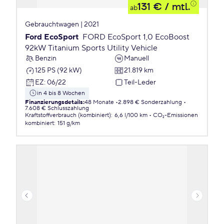
131 €
/ mtl.
ab
Gebrauchtwagen | 2021
Ford EcoSport
FORD EcoSport 1,0 EcoBoost
92kW Titanium Sports Utility Vehicle
Benzin
Manuell
125 PS (92 kW)
21.819 km
EZ
:
06/22
Teil-Leder
in 4 bis 8 Wochen
Finanzierungsdetails
:
48 Monate
2.898 € Sonderzahlung
7.608 € Schlusszahlung
Kraftstoffverbrauch (kombiniert)
:
6,6 l/100 km
CO₂-Emissionen
kombiniert
:
151 g/km