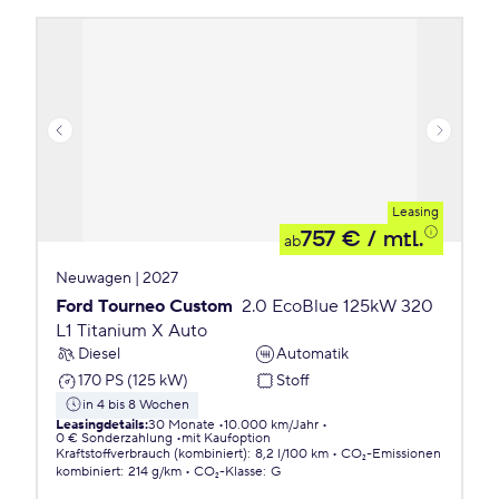
Leasing
757 €
/ mtl.
ab
Neuwagen | 2027
Ford Tourneo Custom
2.0 EcoBlue 125kW 320
L1 Titanium X Auto
Diesel
Automatik
170 PS (125 kW)
Stoff
in 4 bis 8 Wochen
Leasingdetails
:
30 Monate
10.000 km/Jahr
0 € Sonderzahlung
mit Kaufoption
Kraftstoffverbrauch (kombiniert)
:
8,2 l/100 km
CO₂-Emissionen
kombiniert
:
214 g/km
CO₂-Klasse
:
G