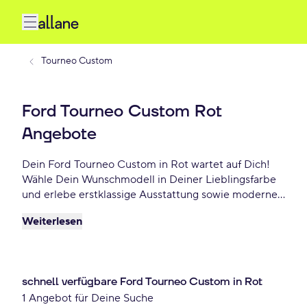
Tourneo Custom
Ford Tourneo Custom Rot
Angebote
Dein Ford Tourneo Custom in Rot wartet auf Dich!
Wähle Dein Wunschmodell in Deiner Lieblingsfarbe
und erlebe erstklassige Ausstattung sowie modernes
Design. Profitiere von flexiblen Leasing- und
Weiterlesen
Finanzierungsoptionen und fahre Dein Ford Tourneo
Custom Rot schon ab 757 €/mtl.!
schnell verfügbare Ford Tourneo Custom in Rot
1 Angebot für Deine Suche