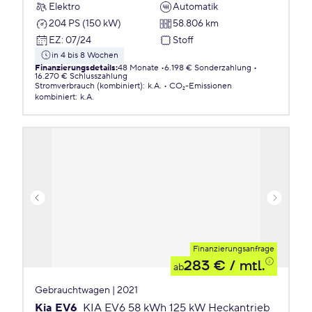
Elektro
Automatik
204 PS (150 kW)
58.806 km
EZ
:
07/24
Stoff
in 4 bis 8 Wochen
Finanzierungsdetails
:
48 Monate
6.198 € Sonderzahlung
16.270 € Schlusszahlung
Stromverbrauch (kombiniert)
:
k.A.
CO₂-Emissionen
kombiniert
:
k.A.
Finanzierungsanfrage
283 €
/ mtl.
ab
Gebrauchtwagen | 2021
Kia EV6
KIA EV6 58 kWh 125 kW Heckantrieb