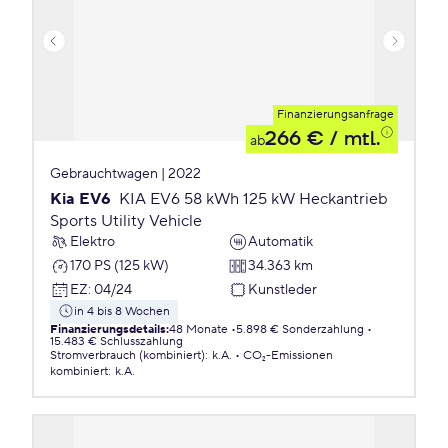
Finanzierungsanfrage
266 €
/ mtl.
ab
Gebrauchtwagen | 2022
Kia EV6
KIA EV6 58 kWh 125 kW Heckantrieb
Sports Utility Vehicle
Elektro
Automatik
170 PS (125 kW)
34.363 km
EZ
:
04/24
Kunstleder
in 4 bis 8 Wochen
Finanzierungsdetails
:
48 Monate
5.898 € Sonderzahlung
15.483 € Schlusszahlung
Stromverbrauch (kombiniert)
:
k.A.
CO₂-Emissionen
kombiniert
:
k.A.