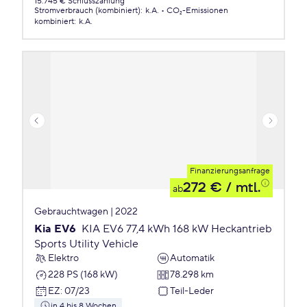
15.745 € Schlusszahlung
Stromverbrauch (kombiniert)
:
k.A.
CO₂-Emissionen
kombiniert
:
k.A.
Finanzierungsanfrage
272 €
/ mtl.
ab
Gebrauchtwagen | 2022
Kia EV6
KIA EV6 77,4 kWh 168 kW Heckantrieb
Sports Utility Vehicle
Elektro
Automatik
228 PS (168 kW)
78.298 km
EZ
:
07/23
Teil-Leder
in 4 bis 8 Wochen