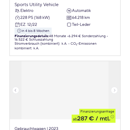
Sports Utility Vehicle
Elektro
Automatik
228 PS (168 kW)
64.218 km
EZ
:
12/22
Teil-Leder
in 4 bis 8 Wochen
Finanzierungsdetails
:
48 Monate
6.294 € Sonderzahlung
16.522 € Schlusszahlung
Stromverbrauch (kombiniert)
:
k.A.
CO₂-Emissionen
kombiniert
:
k.A.
Finanzierungsanfrage
287 €
/ mtl.
ab
Gebrauchtwagen | 2023