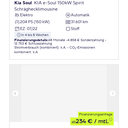
Kia Soul
KIA e-Soul 150kW Spirit
Schräghecklimousine
Elektro
Automatik
204 PS (150 kW)
31.601 km
EZ
:
07/22
Stoff
in 4 bis 8 Wochen
Finanzierungsdetails
:
48 Monate
4.858 € Sonderzahlung
12.753 € Schlusszahlung
Stromverbrauch (kombiniert)
:
k.A.
CO₂-Emissionen
kombiniert
:
k.A.
Finanzierungsanfrage
234 €
/ mtl.
ab