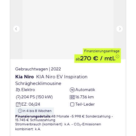
Finanzierungsanfrage
270 €
/ mtl.
ab
Gebrauchtwagen | 2022
Kia Niro
KIA Niro EV Inspiration
Schräghecklimousine
Elektro
Automatik
204 PS (150 kW)
16.736 km
EZ
:
06/24
Teil-Leder
in 4 bis 8 Wochen
Finanzierungsdetails
:
48 Monate
5.998 € Sonderzahlung
15.745 € Schlusszahlung
Stromverbrauch (kombiniert)
:
k.A.
CO₂-Emissionen
kombiniert
:
k.A.