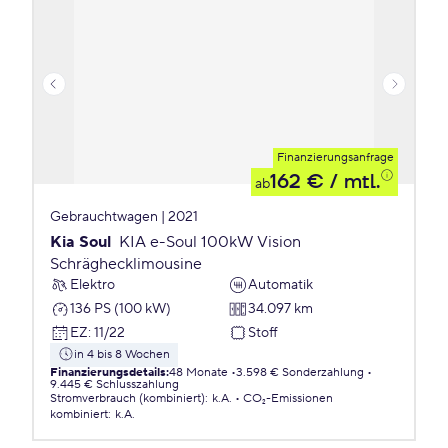
Finanzierungsanfrage
162 €
/ mtl.
ab
Gebrauchtwagen | 2021
Kia Soul
KIA e-Soul 100kW Vision
Schräghecklimousine
Elektro
Automatik
136 PS (100 kW)
34.097 km
EZ
:
11/22
Stoff
in 4 bis 8 Wochen
Finanzierungsdetails
:
48 Monate
3.598 € Sonderzahlung
9.445 € Schlusszahlung
Stromverbrauch (kombiniert)
:
k.A.
CO₂-Emissionen
kombiniert
:
k.A.