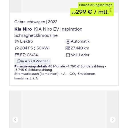
Finanzierungsanfrage
299 €
/ mtl.
ab
Gebrauchtwagen | 2022
Kia Niro
KIA Niro EV Inspiration
Schräghecklimousine
Elektro
Automatik
204 PS (150 kW)
27.440 km
EZ
:
06/24
Voll-Leder
in 4 bis 8 Wochen
Finanzierungsdetails
:
48 Monate
4.750 € Sonderzahlung
15.745 € Schlusszahlung
Stromverbrauch (kombiniert)
:
k.A.
CO₂-Emissionen
kombiniert
:
k.A.