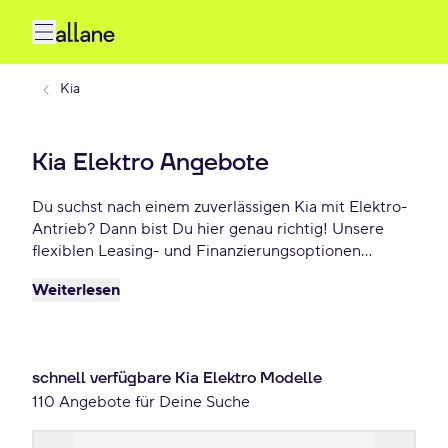
Kia
Kia Elektro Angebote
Du suchst nach einem zuverlässigen Kia mit Elektro-
Antrieb? Dann bist Du hier genau richtig! Unsere
flexiblen Leasing- und Finanzierungsoptionen
ermöglichen es Dir, Dein Wunschauto zu Top-
Weiterlesen
Konditionen zu fahren. Genieße maximale Freiheit
und entscheide selbst, wie lange Du Dein Fahrzeug
nutzt. Entdecke die besten Kia Elektro Deals – schon
ab 162 €/mtl.
schnell verfügbare Kia Elektro Modelle
110 Angebote für Deine Suche