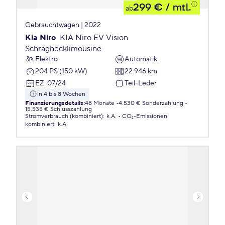
299 €
/ mtl.
ab
Gebrauchtwagen | 2022
Kia Niro
KIA Niro EV Vision
Schräghecklimousine
Elektro
Automatik
204 PS (150 kW)
22.946 km
EZ
:
07/24
Teil-Leder
in 4 bis 8 Wochen
Finanzierungsdetails
:
48 Monate
4.530 € Sonderzahlung
15.535 € Schlusszahlung
Stromverbrauch (kombiniert)
:
k.A.
CO₂-Emissionen
kombiniert
:
k.A.