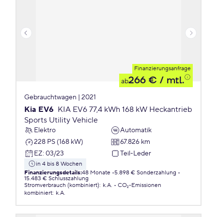
Finanzierungsanfrage
266 €
/ mtl.
ab
Gebrauchtwagen | 2021
Kia EV6
KIA EV6 77,4 kWh 168 kW Heckantrieb
Sports Utility Vehicle
Elektro
Automatik
228 PS (168 kW)
67.826 km
EZ
:
03/23
Teil-Leder
in 4 bis 8 Wochen
Finanzierungsdetails
:
48 Monate
5.898 € Sonderzahlung
15.483 € Schlusszahlung
Stromverbrauch (kombiniert)
:
k.A.
CO₂-Emissionen
kombiniert
:
k.A.