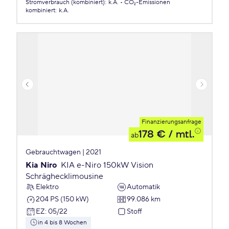
Stromverbrauch (kombiniert)
:
k.A.
CO₂-Emissionen
kombiniert
:
k.A.
Finanzierungsanfrage
178 €
/ mtl.
ab
Gebrauchtwagen | 2021
Kia Niro
KIA e-Niro 150kW Vision
Schräghecklimousine
Elektro
Automatik
204 PS (150 kW)
99.086 km
EZ
:
05/22
Stoff
in 4 bis 8 Wochen