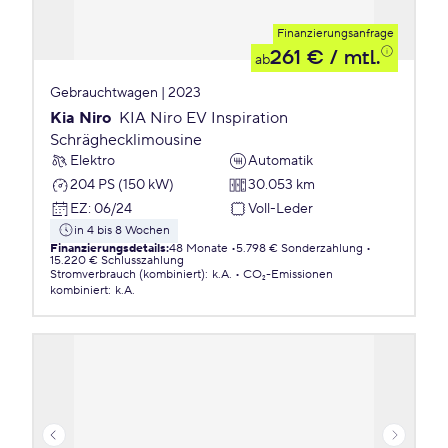
Finanzierungsanfrage
261 €
/ mtl.
ab
Gebrauchtwagen | 2023
Kia Niro
KIA Niro EV Inspiration
Schräghecklimousine
Elektro
Automatik
204 PS (150 kW)
30.053 km
EZ
:
06/24
Voll-Leder
in 4 bis 8 Wochen
Finanzierungsdetails
:
48 Monate
5.798 € Sonderzahlung
15.220 € Schlusszahlung
Stromverbrauch (kombiniert)
:
k.A.
CO₂-Emissionen
kombiniert
:
k.A.