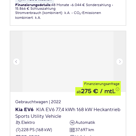
Finanzierungsdetails
:
48 Monate
6.044 € Sonderzahlung
15.866 € Schlusszahlung
Stromverbrauch (kombiniert)
:
k.A.
CO₂-Emissionen
kombiniert
:
k.A.
Finanzierungsanfrage
275 €
/ mtl.
ab
Gebrauchtwagen | 2022
Kia EV6
KIA EV6 77,4 kWh 168 kW Heckantrieb
Sports Utility Vehicle
Elektro
Automatik
228 PS (168 kW)
37.697 km