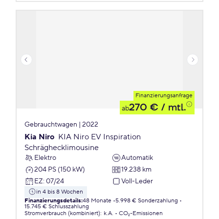
Finanzierungsanfrage
270 €
/ mtl.
ab
Gebrauchtwagen | 2022
Kia Niro
KIA Niro EV Inspiration
Schräghecklimousine
Elektro
Automatik
204 PS (150 kW)
19.238 km
EZ
:
07/24
Voll-Leder
in 4 bis 8 Wochen
Finanzierungsdetails
:
48 Monate
5.998 € Sonderzahlung
15.745 € Schlusszahlung
Stromverbrauch (kombiniert)
:
k.A.
CO₂-Emissionen