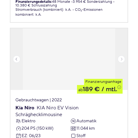
Finanzierungsdetails
:
48 Monate
3.954 € Sonderzahlung
10.380 € Schlusszahlung
Stromverbrauch (kombiniert)
:
k.A.
CO₂-Emissionen
kombiniert
:
k.A.
Finanzierungsanfrage
189 €
/ mtl.
ab
Gebrauchtwagen | 2022
Kia Niro
KIA Niro EV Vision
Schräghecklimousine
Elektro
Automatik
204 PS (150 kW)
11.044 km
EZ
:
06/23
Stoff