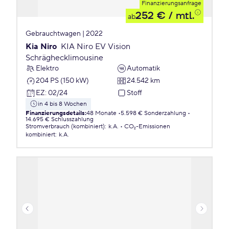
Finanzierungsanfrage
252 €
/ mtl.
ab
Gebrauchtwagen | 2022
Kia Niro
KIA Niro EV Vision
Schräghecklimousine
Elektro
Automatik
204 PS (150 kW)
24.542 km
EZ
:
02/24
Stoff
in 4 bis 8 Wochen
Finanzierungsdetails
:
48 Monate
5.598 € Sonderzahlung
14.695 € Schlusszahlung
Stromverbrauch (kombiniert)
:
k.A.
CO₂-Emissionen
kombiniert
:
k.A.