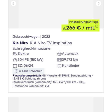
Finanzierungsanfrage
266 €
/ mtl.
ab
Gebrauchtwagen | 2022
Kia Niro
KIA Niro EV Inspiration
Schräghecklimousine
Elektro
Automatik
204 PS (150 kW)
39.773 km
EZ
:
06/24
Kunstleder
in 4 bis 8 Wochen
Finanzierungsdetails
:
48 Monate
5.898 € Sonderzahlung
15.483 € Schlusszahlung
Stromverbrauch (kombiniert)
:
16,5 kWh/100 km
CO₂-
Emissionen
kombiniert
:
k.A.