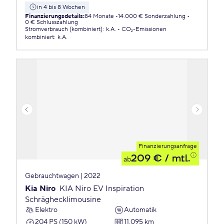
in 4 bis 8 Wochen
Finanzierungsdetails
:
84 Monate
14.000 € Sonderzahlung
0 € Schlusszahlung
Stromverbrauch (kombiniert)
:
k.A.
CO₂-Emissionen
kombiniert
:
k.A.
Finanzierungsanfrage
209 €
/ mtl.
ab
Gebrauchtwagen | 2022
Kia Niro
KIA Niro EV Inspiration
Schräghecklimousine
Elektro
Automatik
204 PS (150 kW)
11.095 km