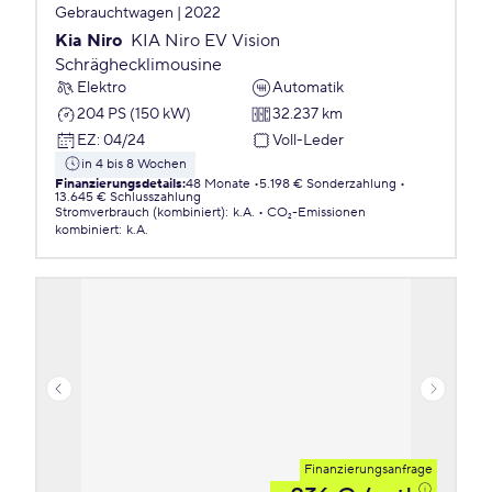
Gebrauchtwagen | 2022
Kia Niro
KIA Niro EV Vision
Schräghecklimousine
Elektro
Automatik
204 PS (150 kW)
32.237 km
EZ
:
04/24
Voll-Leder
in 4 bis 8 Wochen
Finanzierungsdetails
:
48 Monate
5.198 € Sonderzahlung
13.645 € Schlusszahlung
Stromverbrauch (kombiniert)
:
k.A.
CO₂-Emissionen
kombiniert
:
k.A.
Finanzierungsanfrage