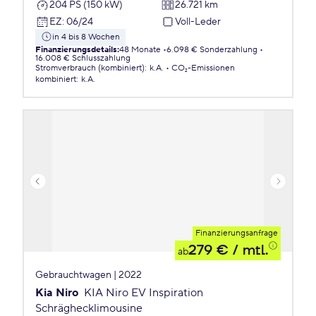
204 PS (150 kW)
26.721 km
EZ
:
06/24
Voll-Leder
in 4 bis 8 Wochen
Finanzierungsdetails
:
48 Monate
6.098 € Sonderzahlung
16.008 € Schlusszahlung
Stromverbrauch (kombiniert)
:
k.A.
CO₂-Emissionen
kombiniert
:
k.A.
Finanzierungsanfrage
279 €
/ mtl.
ab
Gebrauchtwagen | 2022
Kia Niro
KIA Niro EV Inspiration
Schräghecklimousine