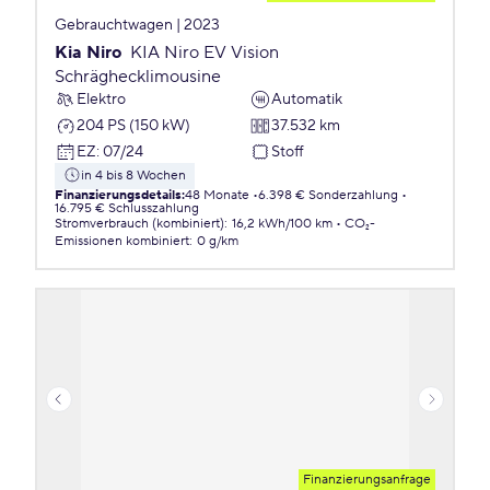
Gebrauchtwagen | 2023
Kia Niro
KIA Niro EV Vision
Schräghecklimousine
Elektro
Automatik
204 PS (150 kW)
37.532 km
EZ
:
07/24
Stoff
in 4 bis 8 Wochen
Finanzierungsdetails
:
48 Monate
6.398 € Sonderzahlung
16.795 € Schlusszahlung
Stromverbrauch (kombiniert)
:
16,2 kWh/100 km
CO₂-
Emissionen
kombiniert
:
0 g/km
Finanzierungsanfrage