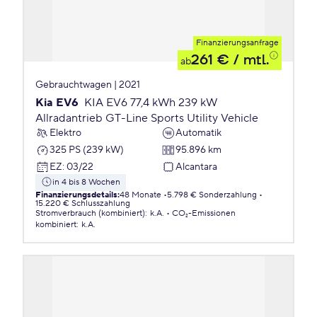
Finanzierungsanfrage
261 €
/ mtl.
ab
Gebrauchtwagen | 2021
Kia EV6
KIA EV6 77,4 kWh 239 kW
Allradantrieb GT-Line Sports Utility Vehicle
Elektro
Automatik
325 PS (239 kW)
95.896 km
EZ
:
03/22
Alcantara
in 4 bis 8 Wochen
Finanzierungsdetails
:
48 Monate
5.798 € Sonderzahlung
15.220 € Schlusszahlung
Stromverbrauch (kombiniert)
:
k.A.
CO₂-Emissionen
kombiniert
:
k.A.