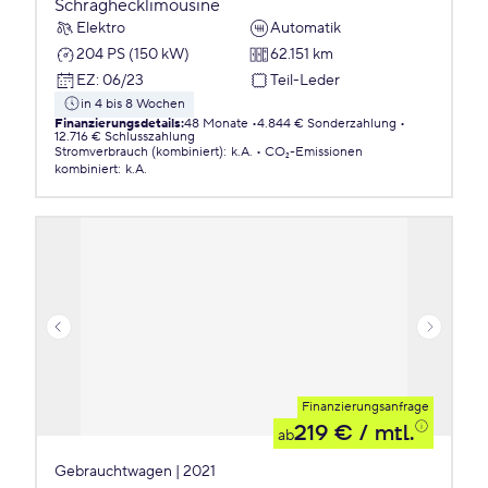
Schräghecklimousine
Elektro
Automatik
204 PS (150 kW)
62.151 km
EZ
:
06/23
Teil-Leder
in 4 bis 8 Wochen
Finanzierungsdetails
:
48 Monate
4.844 € Sonderzahlung
12.716 € Schlusszahlung
Stromverbrauch (kombiniert)
:
k.A.
CO₂-Emissionen
kombiniert
:
k.A.
Finanzierungsanfrage
219 €
/ mtl.
ab
Gebrauchtwagen | 2021