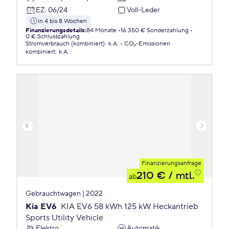
EZ
:
06/24
Voll-Leder
in 4 bis 8 Wochen
Finanzierungsdetails
:
84 Monate
16.350 € Sonderzahlung
0 € Schlusszahlung
Stromverbrauch (kombiniert)
:
k.A.
CO₂-Emissionen
kombiniert
:
k.A.
Finanzierungsanfrage
210 €
/ mtl.
ab
Gebrauchtwagen | 2022
Kia EV6
KIA EV6 58 kWh 125 kW Heckantrieb
Sports Utility Vehicle
Elektro
Automatik