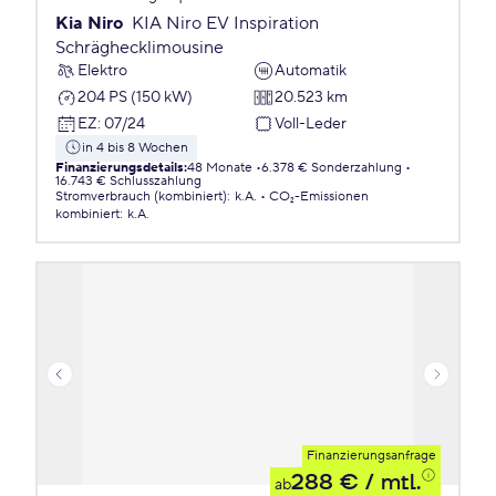
Kia Niro
KIA Niro EV Inspiration
Schräghecklimousine
Elektro
Automatik
204 PS (150 kW)
20.523 km
EZ
:
07/24
Voll-Leder
in 4 bis 8 Wochen
Finanzierungsdetails
:
48 Monate
6.378 € Sonderzahlung
16.743 € Schlusszahlung
Stromverbrauch (kombiniert)
:
k.A.
CO₂-Emissionen
kombiniert
:
k.A.
Finanzierungsanfrage
288 €
/ mtl.
ab