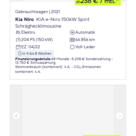
236 €
/ mtl.
ab
Gebrauchtwagen | 2021
Kia Niro
KIA e-Niro 150kW Spirit
Schräghecklimousine
Elektro
Automatik
204 PS (150 kW)
66.856 km
EZ
:
04/22
Voll-Leder
in 4 bis 8 Wochen
Finanzierungsdetails
:
48 Monate
5.238 € Sonderzahlung
13.750 € Schlusszahlung
Stromverbrauch (kombiniert)
:
k.A.
CO₂-Emissionen
kombiniert
:
k.A.