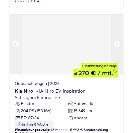
kombiniert
:
k.A.
Finanzierungsanfrage
270 €
/ mtl.
ab
Gebrauchtwagen | 2022
Kia Niro
KIA Niro EV Inspiration
Schräghecklimousine
Elektro
Automatik
204 PS (150 kW)
15.649 km
EZ
:
07/24
Andere
in 4 bis 8 Wochen
Finanzierungsdetails
:
48 Monate
5.998 € Sonderzahlung