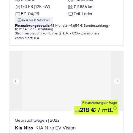
170 PS (125 kW)
112.866 km
EZ
:
04/23
Teil-Leder
in 4 bis 8 Wochen
Finanzierungsdetails
:
48 Monate
4.654 € Sonderzahlung
12.217 € Schlusszahlung
Stromverbrauch (kombiniert)
:
k.A.
CO₂-Emissionen
kombiniert
:
k.A.
Finanzierungsanfrage
218 €
/ mtl.
ab
Gebrauchtwagen | 2022
Kia Niro
KIA Niro EV Vision