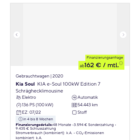
Finanzierungsanfrage
162 €
/ mtl.
ab
Gebrauchtwagen | 2020
Kia Soul
KIA e-Soul 100kW Edition 7
Schräghecklimousine
Elektro
Automatik
136 PS (100 kW)
54.443 km
EZ
:
07/22
Stoff
in 4 bis 8 Wochen
Finanzierungsdetails
:
48 Monate
3.594 € Sonderzahlung
9.435 € Schlusszahlung
Stromverbrauch (kombiniert)
:
k.A.
CO₂-Emissionen
kombiniert
:
k.A.