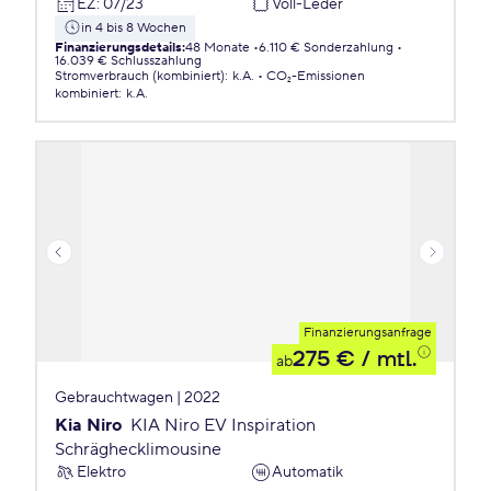
EZ
:
07/23
Voll-Leder
in 4 bis 8 Wochen
Finanzierungsdetails
:
48 Monate
6.110 € Sonderzahlung
16.039 € Schlusszahlung
Stromverbrauch (kombiniert)
:
k.A.
CO₂-Emissionen
kombiniert
:
k.A.
Finanzierungsanfrage
275 €
/ mtl.
ab
Gebrauchtwagen | 2022
Kia Niro
KIA Niro EV Inspiration
Schräghecklimousine
Elektro
Automatik