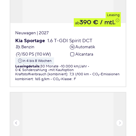
Leasing
390 €
/ mtl.
ab
Neuwagen | 2027
Kia Sportage
1.6 T-GDI Spirit DCT
Benzin
Automatik
150 PS (110 kW)
Alcantara
in 4 bis 8 Wochen
Leasingdetails
:
30 Monate
10.000 km/Jahr
0 € Sonderzahlung
mit Kaufoption
Kraftstoffverbrauch (kombiniert)
:
7,3 l/100 km
CO₂-Emissionen
kombiniert
:
165 g/km
CO₂-Klasse
:
F