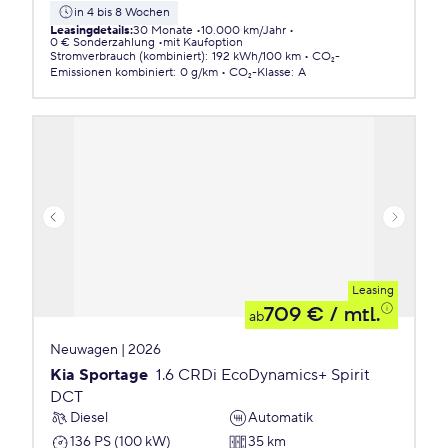
in 4 bis 8 Wochen
Leasingdetails
:
30 Monate
10.000 km/Jahr
0 € Sonderzahlung
mit Kaufoption
Stromverbrauch (kombiniert)
:
192 kWh/100 km
CO₂-
Emissionen
kombiniert
:
0 g/km
CO₂-Klasse
:
A
Leasing
709 €
/ mtl.
ab
Neuwagen | 2026
Kia Sportage
1.6 CRDi EcoDynamics+ Spirit
DCT
Diesel
Automatik
136 PS (100 kW)
35 km