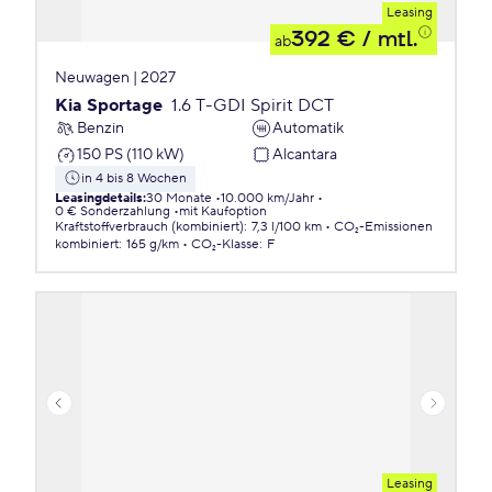
Leasing
392 €
/ mtl.
ab
Neuwagen | 2027
Kia Sportage
1.6 T-GDI Spirit DCT
Benzin
Automatik
150 PS (110 kW)
Alcantara
in 4 bis 8 Wochen
Leasingdetails
:
30 Monate
10.000 km/Jahr
0 € Sonderzahlung
mit Kaufoption
Kraftstoffverbrauch (kombiniert)
:
7,3 l/100 km
CO₂-Emissionen
kombiniert
:
165 g/km
CO₂-Klasse
:
F
Leasing