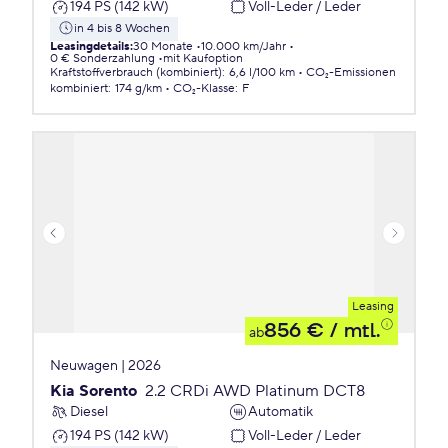
194 PS (142 kW)
Voll-Leder / Leder
in 4 bis 8 Wochen
Leasingdetails
:
30 Monate
10.000 km/Jahr
0 € Sonderzahlung
mit Kaufoption
Kraftstoffverbrauch (kombiniert)
:
6,6 l/100 km
CO₂-Emissionen
kombiniert
:
174 g/km
CO₂-Klasse
:
F
Leasing
856 €
/ mtl.
ab
Neuwagen | 2026
Kia Sorento
2.2 CRDi AWD Platinum DCT8
Diesel
Automatik
194 PS (142 kW)
Voll-Leder / Leder