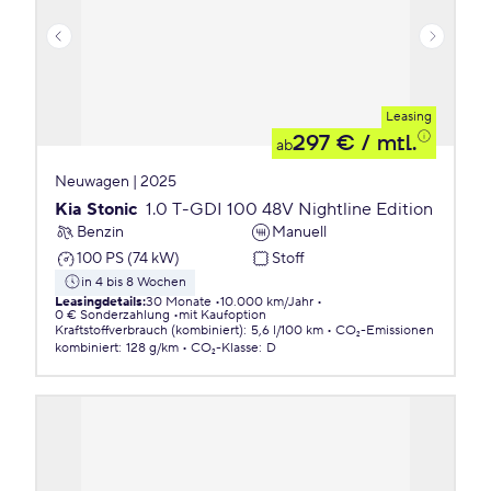
Leasing
297 €
/ mtl.
ab
Neuwagen | 2025
Kia Stonic
1.0 T-GDI 100 48V Nightline Edition
Benzin
Manuell
100 PS (74 kW)
Stoff
in 4 bis 8 Wochen
Leasingdetails
:
30 Monate
10.000 km/Jahr
0 € Sonderzahlung
mit Kaufoption
Kraftstoffverbrauch (kombiniert)
:
5,6 l/100 km
CO₂-Emissionen
kombiniert
:
128 g/km
CO₂-Klasse
:
D