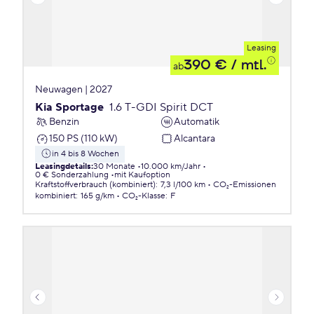
Leasing
390 €
/ mtl.
ab
Neuwagen | 2027
Kia Sportage
1.6 T-GDI Spirit DCT
Benzin
Automatik
150 PS (110 kW)
Alcantara
in 4 bis 8 Wochen
Leasingdetails
:
30 Monate
10.000 km/Jahr
0 € Sonderzahlung
mit Kaufoption
Kraftstoffverbrauch (kombiniert)
:
7,3 l/100 km
CO₂-Emissionen
kombiniert
:
165 g/km
CO₂-Klasse
:
F