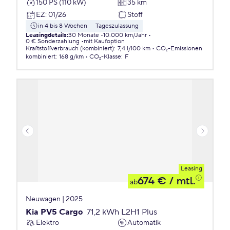
150 PS (110 kW)
35 km
EZ
:
01/26
Stoff
in 4 bis 8 Wochen
Tageszulassung
Leasingdetails
:
30 Monate
10.000 km/Jahr
0 € Sonderzahlung
mit Kaufoption
Kraftstoffverbrauch (kombiniert)
:
7,4 l/100 km
CO₂-Emissionen
kombiniert
:
168 g/km
CO₂-Klasse
:
F
Leasing
674 €
/ mtl.
ab
Neuwagen | 2025
Kia PV5 Cargo
71,2 kWh L2H1 Plus
Elektro
Automatik