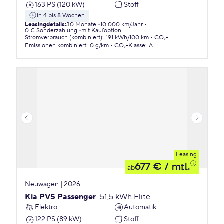
163 PS (120 kW)
Stoff
in 4 bis 8 Wochen
Leasingdetails
:
30 Monate
10.000 km/Jahr
0 € Sonderzahlung
mit Kaufoption
Stromverbrauch (kombiniert)
:
191 kWh/100 km
CO₂-
Emissionen
kombiniert
:
0 g/km
CO₂-Klasse
:
A
Leasing
677 €
/ mtl.
ab
Neuwagen | 2026
Kia PV5 Passenger
51,5 kWh Elite
Elektro
Automatik
122 PS (89 kW)
Stoff