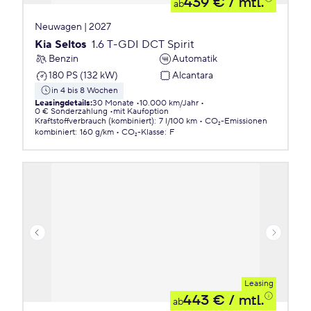
439 €
/ mtl.
ab
Neuwagen | 2027
Kia Seltos
1.6 T-GDI DCT Spirit
Benzin
Automatik
180 PS (132 kW)
Alcantara
in 4 bis 8 Wochen
Leasingdetails
:
30 Monate
10.000 km/Jahr
0 € Sonderzahlung
mit Kaufoption
Kraftstoffverbrauch (kombiniert)
:
7 l/100 km
CO₂-Emissionen
kombiniert
:
160 g/km
CO₂-Klasse
:
F
Leasing
443 €
/ mtl.
ab