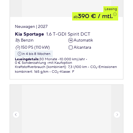
Leasing
390 €
/ mtl.
ab
Neuwagen | 2027
Kia Sportage
1.6 T-GDI Spirit DCT
Benzin
Automatik
150 PS (110 kW)
Alcantara
in 4 bis 8 Wochen
Leasingdetails
:
30 Monate
10.000 km/Jahr
0 € Sonderzahlung
mit Kaufoption
Kraftstoffverbrauch (kombiniert)
:
7,3 l/100 km
CO₂-Emissionen
kombiniert
:
165 g/km
CO₂-Klasse
:
F