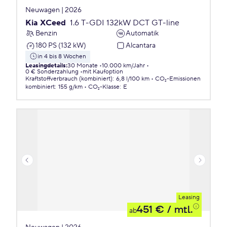
Neuwagen | 2026
Kia XCeed
1.6 T-GDI 132kW DCT GT-line
Benzin
Automatik
180 PS (132 kW)
Alcantara
in 4 bis 8 Wochen
Leasingdetails
:
30 Monate
10.000 km/Jahr
0 € Sonderzahlung
mit Kaufoption
Kraftstoffverbrauch (kombiniert)
:
6,8 l/100 km
CO₂-Emissionen
kombiniert
:
155 g/km
CO₂-Klasse
:
E
Leasing
451 €
/ mtl.
ab