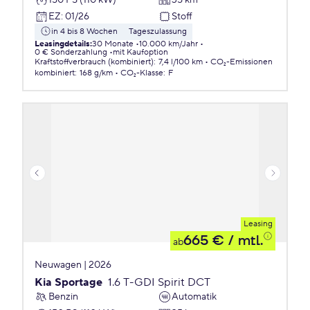
EZ
:
01/26
Stoff
in 4 bis 8 Wochen
Tageszulassung
Leasingdetails
:
30 Monate
10.000 km/Jahr
0 € Sonderzahlung
mit Kaufoption
Kraftstoffverbrauch (kombiniert)
:
7,4 l/100 km
CO₂-Emissionen
kombiniert
:
168 g/km
CO₂-Klasse
:
F
Leasing
665 €
/ mtl.
ab
Neuwagen | 2026
Kia Sportage
1.6 T-GDI Spirit DCT
Benzin
Automatik