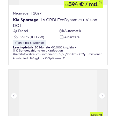
394 €
/ mtl.
ab
Neuwagen | 2027
Kia Sportage
1.6 CRDi EcoDynamics+ Vision
DCT
Diesel
Automatik
136 PS (100 kW)
Alcantara
in 4 bis 8 Wochen
Leasingdetails
:
30 Monate
10.000 km/Jahr
0 € Sonderzahlung
mit Kaufoption
Kraftstoffverbrauch (kombiniert)
:
5,5 l/100 km
CO₂-Emissionen
kombiniert
:
145 g/km
CO₂-Klasse
:
E
Leasing