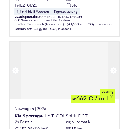
EZ
:
01/26
Stoff
in 4 bis 8 Wochen
Tageszulassung
Leasingdetails
:
30 Monate
10.000 km/Jahr
0 € Sonderzahlung
mit Kaufoption
Kraftstoffverbrauch (kombiniert)
:
7,4 l/100 km
CO₂-Emissionen
kombiniert
:
168 g/km
CO₂-Klasse
:
F
Leasing
662 €
/ mtl.
ab
Neuwagen | 2026
Kia Sportage
1.6 T-GDI Spirit DCT
Benzin
Automatik
150 PS (110 kW)
35 km