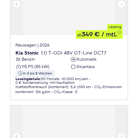
Leasing
349 €
/ mtl.
ab
Neuwagen | 2026
Kia Stonic
1.0 T-GDI 48V GT-Line DCT7
Benzin
Automatik
115 PS (85 kW)
Alcantara
in 4 bis 8 Wochen
Leasingdetails
:
30 Monate
10.000 km/Jahr
0 € Sonderzahlung
mit Kaufoption
Kraftstoffverbrauch (kombiniert)
:
5,6 l/100 km
CO₂-Emissionen
kombiniert
:
126 g/km
CO₂-Klasse
:
D