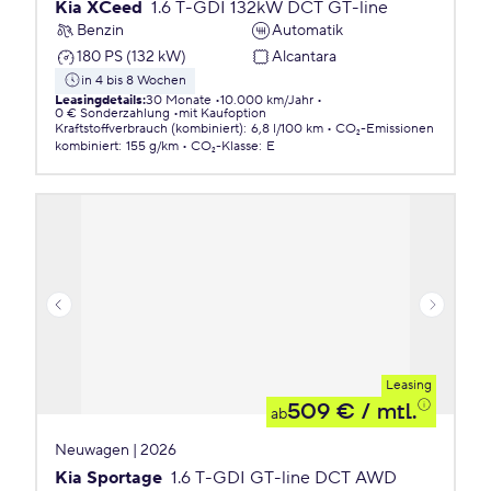
Kia XCeed
1.6 T-GDI 132kW DCT GT-line
Benzin
Automatik
180 PS (132 kW)
Alcantara
in 4 bis 8 Wochen
Leasingdetails
:
30 Monate
10.000 km/Jahr
0 € Sonderzahlung
mit Kaufoption
Kraftstoffverbrauch (kombiniert)
:
6,8 l/100 km
CO₂-Emissionen
kombiniert
:
155 g/km
CO₂-Klasse
:
E
Leasing
509 €
/ mtl.
ab
Neuwagen | 2026
Kia Sportage
1.6 T-GDI GT-line DCT AWD