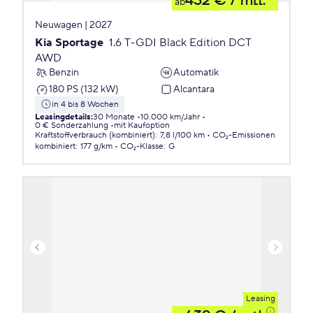
432 €
/ mtl.
ab
Neuwagen | 2027
Kia Sportage
1.6 T-GDI Black Edition DCT
AWD
Benzin
Automatik
180 PS (132 kW)
Alcantara
in 4 bis 8 Wochen
Leasingdetails
:
30 Monate
10.000 km/Jahr
0 € Sonderzahlung
mit Kaufoption
Kraftstoffverbrauch (kombiniert)
:
7,8 l/100 km
CO₂-Emissionen
kombiniert
:
177 g/km
CO₂-Klasse
:
G
Leasing