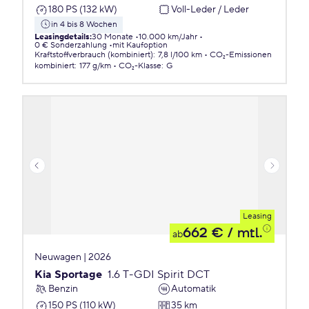
180 PS (132 kW)
Voll-Leder / Leder
in 4 bis 8 Wochen
Leasingdetails
:
30 Monate
10.000 km/Jahr
0 € Sonderzahlung
mit Kaufoption
Kraftstoffverbrauch (kombiniert)
:
7,8 l/100 km
CO₂-Emissionen
kombiniert
:
177 g/km
CO₂-Klasse
:
G
Leasing
662 €
/ mtl.
ab
Neuwagen | 2026
Kia Sportage
1.6 T-GDI Spirit DCT
Benzin
Automatik
150 PS (110 kW)
35 km