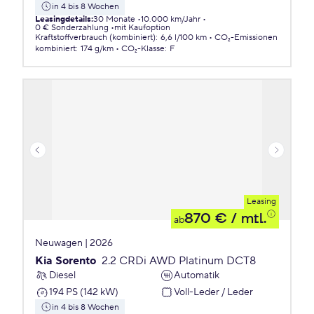
in 4 bis 8 Wochen
Leasingdetails
:
30 Monate
10.000 km/Jahr
0 € Sonderzahlung
mit Kaufoption
Kraftstoffverbrauch (kombiniert)
:
6,6 l/100 km
CO₂-Emissionen
kombiniert
:
174 g/km
CO₂-Klasse
:
F
Leasing
870 €
/ mtl.
ab
Neuwagen | 2026
Kia Sorento
2.2 CRDi AWD Platinum DCT8
Diesel
Automatik
194 PS (142 kW)
Voll-Leder / Leder
in 4 bis 8 Wochen