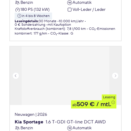
Benzin
Automatik
180 PS (132 kW)
Voll-Leder / Leder
in 4 bis 8 Wochen
Leasingdetails
:
30 Monate
10.000 km/Jahr
0 € Sonderzahlung
mit Kaufoption
Kraftstoffverbrauch (kombiniert)
:
7,8 l/100 km
CO₂-Emissionen
kombiniert
:
177 g/km
CO₂-Klasse
:
G
Leasing
509 €
/ mtl.
ab
Neuwagen | 2026
Kia Sportage
1.6 T-GDI GT-line DCT AWD
Benzin
Automatik