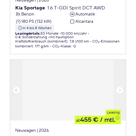
Neuwagen | 2026
Kia Sportage
1.6 T-GDI Spirit DCT AWD
Benzin
Automatik
180 PS (132 kW)
Alcantara
in 4 bis 8 Wochen
Leasingdetails
:
30 Monate
10.000 km/Jahr
0 € Sonderzahlung
mit Kaufoption
Kraftstoffverbrauch (kombiniert)
:
7,8 l/100 km
CO₂-Emissionen
kombiniert
:
177 g/km
CO₂-Klasse
:
G
Leasing
455 €
/ mtl.
ab
Neuwagen | 2026