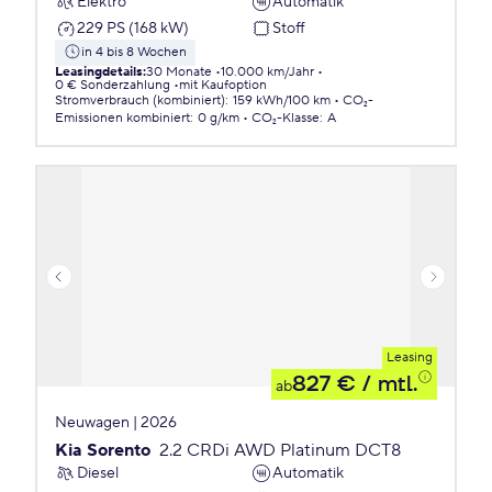
Elektro
Automatik
229 PS (168 kW)
Stoff
in 4 bis 8 Wochen
Leasingdetails
:
30 Monate
10.000 km/Jahr
0 € Sonderzahlung
mit Kaufoption
Stromverbrauch (kombiniert)
:
159 kWh/100 km
CO₂-
Emissionen
kombiniert
:
0 g/km
CO₂-Klasse
:
A
Leasing
827 €
/ mtl.
ab
Neuwagen | 2026
Kia Sorento
2.2 CRDi AWD Platinum DCT8
Diesel
Automatik