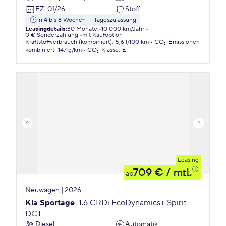
EZ
:
01/26
Stoff
in 4 bis 8 Wochen
Tageszulassung
Leasingdetails
:
30 Monate
10.000 km/Jahr
0 € Sonderzahlung
mit Kaufoption
Kraftstoffverbrauch (kombiniert)
:
5,6 l/100 km
CO₂-Emissionen
kombiniert
:
147 g/km
CO₂-Klasse
:
E
Leasing
709 €
/ mtl.
ab
Neuwagen | 2026
Kia Sportage
1.6 CRDi EcoDynamics+ Spirit
DCT
Diesel
Automatik