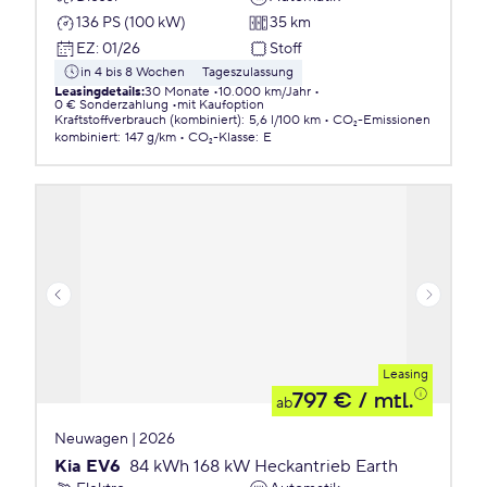
136 PS (100 kW)
35 km
EZ
:
01/26
Stoff
in 4 bis 8 Wochen
Tageszulassung
Leasingdetails
:
30 Monate
10.000 km/Jahr
0 € Sonderzahlung
mit Kaufoption
Kraftstoffverbrauch (kombiniert)
:
5,6 l/100 km
CO₂-Emissionen
kombiniert
:
147 g/km
CO₂-Klasse
:
E
Leasing
797 €
/ mtl.
ab
Neuwagen | 2026
Kia EV6
84 kWh 168 kW Heckantrieb Earth