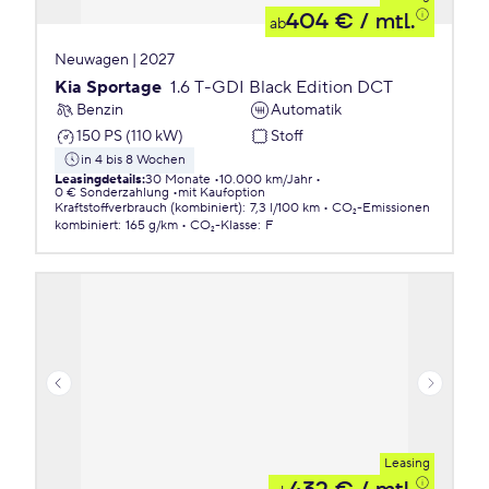
404 €
/ mtl.
ab
Neuwagen | 2027
Kia Sportage
1.6 T-GDI Black Edition DCT
Benzin
Automatik
150 PS (110 kW)
Stoff
in 4 bis 8 Wochen
Leasingdetails
:
30 Monate
10.000 km/Jahr
0 € Sonderzahlung
mit Kaufoption
Kraftstoffverbrauch (kombiniert)
:
7,3 l/100 km
CO₂-Emissionen
kombiniert
:
165 g/km
CO₂-Klasse
:
F
Leasing