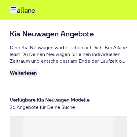
Kia Neuwagen Angebote
Dein Kia Neuwagen wartet schon auf Dich. Bei Allane
least Du Deinen Neuwagen für einen individuellen
Zeitraum und entscheidest am Ende der Laufzeit ob
Du Deinen Kia kaufen möchtest oder zurückgeben
Weiterlesen
willst. Finde das perfekte Kia Neuwagen Angebot
schon ab 297 € monatlich.
Verfügbare Kia Neuwagen Modelle
26 Angebote für Deine Suche