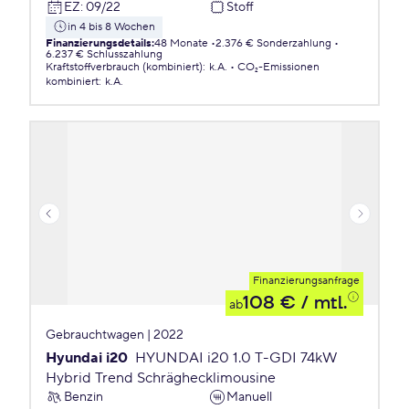
EZ
:
09/22
Stoff
in 4 bis 8 Wochen
Finanzierungsdetails
:
48 Monate
2.376 € Sonderzahlung
6.237 € Schlusszahlung
Kraftstoffverbrauch (kombiniert)
:
k.A.
CO₂-Emissionen
kombiniert
:
k.A.
Finanzierungsanfrage
108 €
/ mtl.
ab
Gebrauchtwagen | 2022
Hyundai i20
HYUNDAI i20 1.0 T-GDI 74kW
Hybrid Trend Schräghecklimousine
Benzin
Manuell