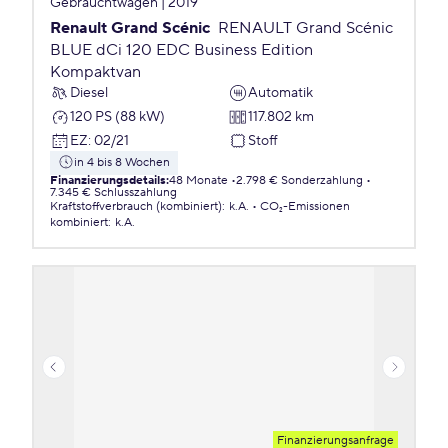
Gebrauchtwagen | 2019
Renault Grand Scénic
RENAULT Grand Scénic
BLUE dCi 120 EDC Business Edition
Kompaktvan
Diesel
Automatik
120 PS (88 kW)
117.802 km
EZ
:
02/21
Stoff
in 4 bis 8 Wochen
Finanzierungsdetails
:
48 Monate
2.798 € Sonderzahlung
7.345 € Schlusszahlung
Kraftstoffverbrauch (kombiniert)
:
k.A.
CO₂-Emissionen
kombiniert
:
k.A.
Finanzierungsanfrage