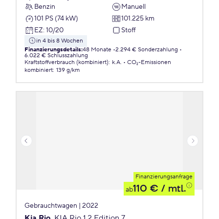
Benzin
Manuell
101 PS (74 kW)
101.225 km
EZ
:
10/20
Stoff
in 4 bis 8 Wochen
Finanzierungsdetails
:
48 Monate
2.294 € Sonderzahlung
6.022 € Schlusszahlung
Kraftstoffverbrauch (kombiniert)
:
k.A.
CO₂-Emissionen
kombiniert
:
139 g/km
Finanzierungsanfrage
110 €
/ mtl.
ab
Gebrauchtwagen | 2022
Kia Rio
KIA Rio 1.2 Edition 7