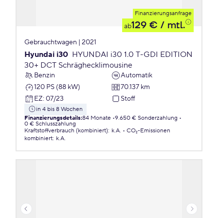
Finanzierungsanfrage
129 €
/ mtl.
ab
Gebrauchtwagen | 2021
Hyundai i30
HYUNDAI i30 1.0 T-GDI EDITION
30+ DCT Schräghecklimousine
Benzin
Automatik
120 PS (88 kW)
70.137 km
EZ
:
07/23
Stoff
in 4 bis 8 Wochen
Finanzierungsdetails
:
84 Monate
9.650 € Sonderzahlung
0 € Schlusszahlung
Kraftstoffverbrauch (kombiniert)
:
k.A.
CO₂-Emissionen
kombiniert
:
k.A.