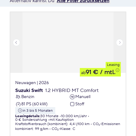
Alternativ kannst Du
Alle Filter zurücksetzen
Leasing
91 €
/ mtl.
ab
Neuwagen | 2026
Suzuki Swift
1.2 HYBRID MT Comfort
Benzin
Manuell
81 PS (60 kW)
Stoff
in 3 bis 5 Monaten
Leasingdetails
:
30 Monate
10.000 km/Jahr
0 € Sonderzahlung
mit Kaufoption
Kraftstoffverbrauch (kombiniert)
:
4,4 l/100 km
CO₂-Emissionen
kombiniert
:
99 g/km
CO₂-Klasse
:
C