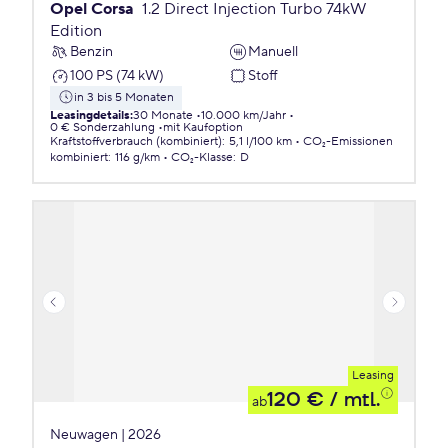
Opel Corsa
1.2 Direct Injection Turbo 74kW
Edition
Benzin
Manuell
100 PS (74 kW)
Stoff
in 3 bis 5 Monaten
Leasingdetails
:
30 Monate
10.000 km/Jahr
0 € Sonderzahlung
mit Kaufoption
Kraftstoffverbrauch (kombiniert)
:
5,1 l/100 km
CO₂-Emissionen
kombiniert
:
116 g/km
CO₂-Klasse
:
D
Leasing
120 €
/ mtl.
ab
Neuwagen | 2026