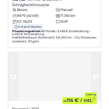
Schräghecklimousine
Benzin
Manuell
84 PS (62 kW)
71.356 km
EZ
:
06/23
Stoff
in 4 bis 8 Wochen
Finanzierungsdetails
:
48 Monate
2.438 € Sonderzahlung
6.400 € Schlusszahlung
Kraftstoffverbrauch (kombiniert)
:
5,8 l/100 km
CO₂-Emissionen
kombiniert
:
131 g/km
Leasing
116 €
/ mtl.
ab