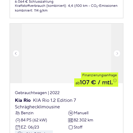
6.064 € Schlusszahlung
Kraftstoffverbrauch (kombiniert)
:
4,4 l/100 km
CO₂-Emissionen
kombiniert
:
114 g/km
Finanzierungsanfrage
107 €
/ mtl.
ab
Gebrauchtwagen | 2022
Kia Rio
KIA Rio 1.2 Edition 7
Schräghecklimousine
Benzin
Manuell
84 PS (62 kW)
82.302 km
EZ
:
06/23
Stoff