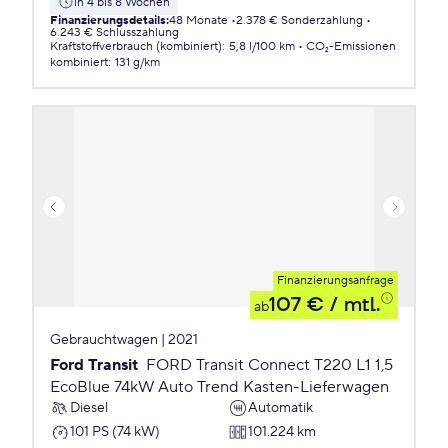
in 4 bis 8 Wochen
Finanzierungsdetails
:
48 Monate
2.378 € Sonderzahlung
6.243 € Schlusszahlung
Kraftstoffverbrauch (kombiniert)
:
5,8 l/100 km
CO₂-Emissionen
kombiniert
:
131 g/km
Finanzierungsanfrage
107 €
/ mtl.
ab
Gebrauchtwagen | 2021
Ford Transit
FORD Transit Connect T220 L1 1,5
EcoBlue 74kW Auto Trend Kasten-Lieferwagen
Diesel
Automatik
101 PS (74 kW)
101.224 km