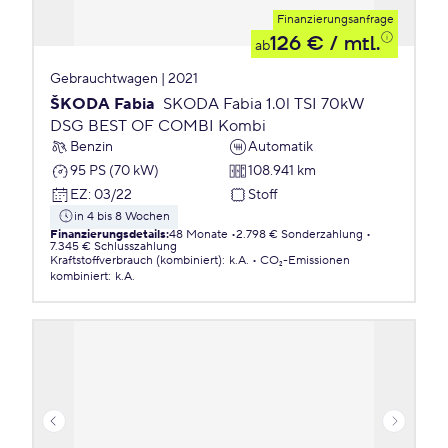
Finanzierungsanfrage
126 €
/ mtl.
ab
Gebrauchtwagen | 2021
ŠKODA Fabia
SKODA Fabia 1.0l TSI 70kW
DSG BEST OF COMBI Kombi
Benzin
Automatik
95 PS (70 kW)
108.941 km
EZ
:
03/22
Stoff
in 4 bis 8 Wochen
Finanzierungsdetails
:
48 Monate
2.798 € Sonderzahlung
7.345 € Schlusszahlung
Kraftstoffverbrauch (kombiniert)
:
k.A.
CO₂-Emissionen
kombiniert
:
k.A.