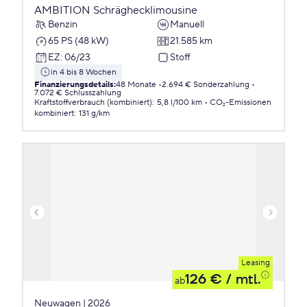
AMBITION Schräghecklimousine
Benzin
Manuell
65 PS (48 kW)
21.585 km
EZ
:
06/23
Stoff
in 4 bis 8 Wochen
Finanzierungsdetails
:
48 Monate
2.694 € Sonderzahlung
7.072 € Schlusszahlung
Kraftstoffverbrauch (kombiniert)
:
5,8 l/100 km
CO₂-Emissionen
kombiniert
:
131 g/km
Leasing
126 €
/ mtl.
ab
Neuwagen | 2026