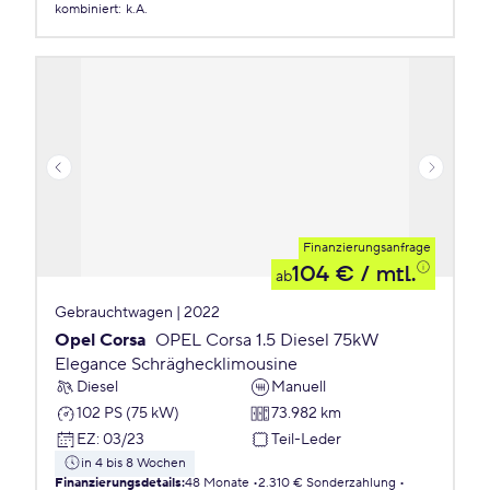
kombiniert
:
k.A.
Finanzierungsanfrage
104 €
/ mtl.
ab
Gebrauchtwagen | 2022
Opel Corsa
OPEL Corsa 1.5 Diesel 75kW
Elegance Schräghecklimousine
Diesel
Manuell
102 PS (75 kW)
73.982 km
EZ
:
03/23
Teil-Leder
in 4 bis 8 Wochen
Finanzierungsdetails
:
48 Monate
2.310 € Sonderzahlung