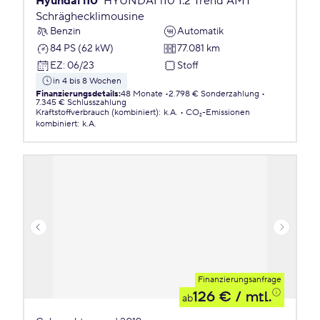
Hyundai i10
HYUNDAI i10 1.2 Trend AMT
Schräghecklimousine
Benzin
Automatik
84 PS (62 kW)
77.081 km
EZ
:
06/23
Stoff
in 4 bis 8 Wochen
Finanzierungsdetails
:
48 Monate
2.798 € Sonderzahlung
7.345 € Schlusszahlung
Kraftstoffverbrauch (kombiniert)
:
k.A.
CO₂-Emissionen
kombiniert
:
k.A.
Finanzierungsanfrage
126 €
/ mtl.
ab