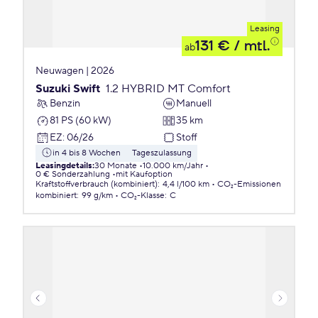
Leasing
131 €
/ mtl.
ab
Neuwagen | 2026
Suzuki Swift
1.2 HYBRID MT Comfort
Benzin
Manuell
81 PS (60 kW)
35 km
EZ
:
06/26
Stoff
in 4 bis 8 Wochen
Tageszulassung
Leasingdetails
:
30 Monate
10.000 km/Jahr
0 € Sonderzahlung
mit Kaufoption
Kraftstoffverbrauch (kombiniert)
:
4,4 l/100 km
CO₂-Emissionen
kombiniert
:
99 g/km
CO₂-Klasse
:
C