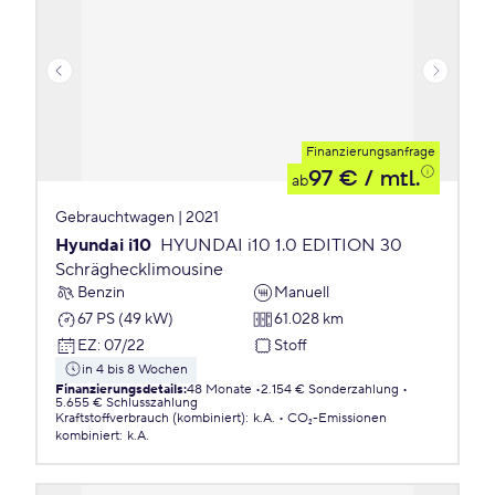
Finanzierungsanfrage
97 €
/ mtl.
ab
Gebrauchtwagen | 2021
Hyundai i10
HYUNDAI i10 1.0 EDITION 30
Schräghecklimousine
Benzin
Manuell
67 PS (49 kW)
61.028 km
EZ
:
07/22
Stoff
in 4 bis 8 Wochen
Finanzierungsdetails
:
48 Monate
2.154 € Sonderzahlung
5.655 € Schlusszahlung
Kraftstoffverbrauch (kombiniert)
:
k.A.
CO₂-Emissionen
kombiniert
:
k.A.