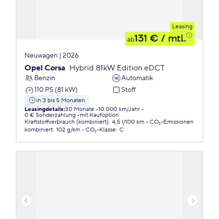
Leasing
131 €
/ mtl.
ab
Neuwagen | 2026
Opel Corsa
Hybrid 81kW Edition eDCT
Benzin
Automatik
110 PS (81 kW)
Stoff
in 3 bis 5 Monaten
Leasingdetails
:
30 Monate
10.000 km/Jahr
0 € Sonderzahlung
mit Kaufoption
Kraftstoffverbrauch (kombiniert)
:
4,5 l/100 km
CO₂-Emissionen
kombiniert
:
102 g/km
CO₂-Klasse
:
C