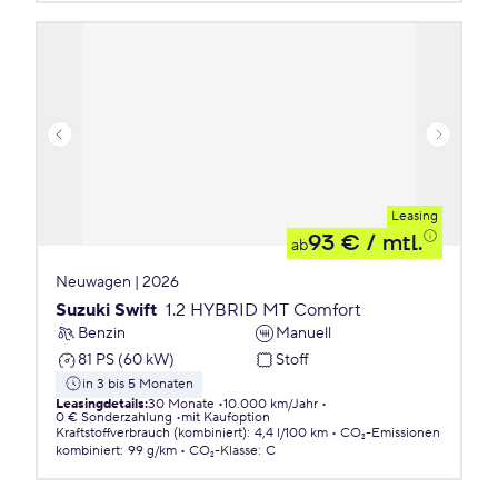
Leasing
93 €
/ mtl.
ab
Neuwagen | 2026
Suzuki Swift
1.2 HYBRID MT Comfort
Benzin
Manuell
81 PS (60 kW)
Stoff
in 3 bis 5 Monaten
Leasingdetails
:
30 Monate
10.000 km/Jahr
0 € Sonderzahlung
mit Kaufoption
Kraftstoffverbrauch (kombiniert)
:
4,4 l/100 km
CO₂-Emissionen
kombiniert
:
99 g/km
CO₂-Klasse
:
C