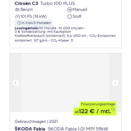
Citroën C3
Turbo 100 PLUS
Benzin
Manuell
101 PS (74 kW)
Stoff
in 3 bis 5 Monaten
Leasingdetails
:
30 Monate
10.000 km/Jahr
0 € Sonderzahlung
mit Kaufoption
Kraftstoffverbrauch (kombiniert)
:
5,6 l/100 km
CO₂-Emissionen
kombiniert
:
127 g/km
CO₂-Klasse
:
D
Finanzierungsanfrage
122 €
/ mtl.
ab
Gebrauchtwagen | 2021
ŠKODA Fabia
SKODA Fabia 1.0l MPI 59kW