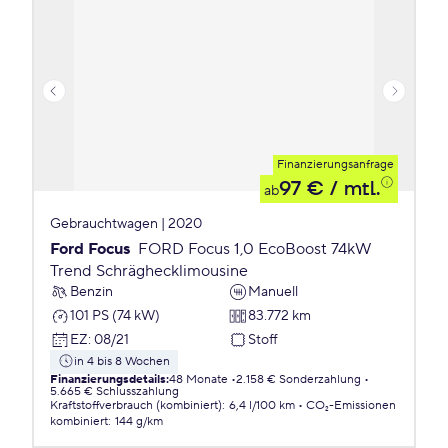
Finanzierungsanfrage
97 €
/ mtl.
ab
Gebrauchtwagen | 2020
Ford Focus
FORD Focus 1,0 EcoBoost 74kW
Trend Schräghecklimousine
Benzin
Manuell
101 PS (74 kW)
83.772 km
EZ
:
08/21
Stoff
in 4 bis 8 Wochen
Finanzierungsdetails
:
48 Monate
2.158 € Sonderzahlung
5.665 € Schlusszahlung
Kraftstoffverbrauch (kombiniert)
:
6,4 l/100 km
CO₂-Emissionen
kombiniert
:
144 g/km