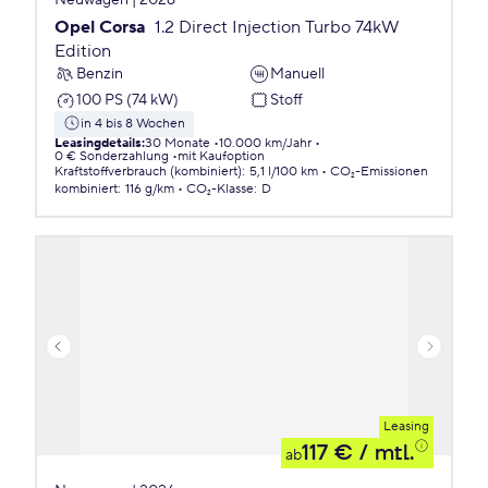
Neuwagen | 2026
Opel Corsa
1.2 Direct Injection Turbo 74kW
Edition
Benzin
Manuell
100 PS (74 kW)
Stoff
in 4 bis 8 Wochen
Leasingdetails
:
30 Monate
10.000 km/Jahr
0 € Sonderzahlung
mit Kaufoption
Kraftstoffverbrauch (kombiniert)
:
5,1 l/100 km
CO₂-Emissionen
kombiniert
:
116 g/km
CO₂-Klasse
:
D
Leasing
117 €
/ mtl.
ab