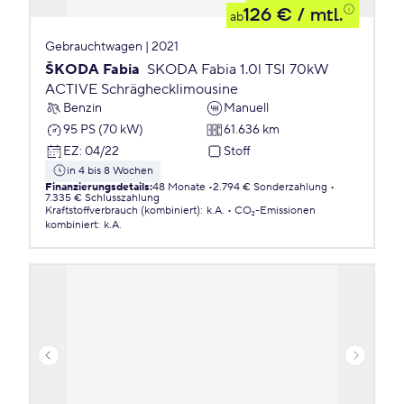
126 €
/ mtl.
ab
Gebrauchtwagen | 2021
ŠKODA Fabia
SKODA Fabia 1.0l TSI 70kW
ACTIVE Schräghecklimousine
Benzin
Manuell
95 PS (70 kW)
61.636 km
EZ
:
04/22
Stoff
in 4 bis 8 Wochen
Finanzierungsdetails
:
48 Monate
2.794 € Sonderzahlung
7.335 € Schlusszahlung
Kraftstoffverbrauch (kombiniert)
:
k.A.
CO₂-Emissionen
kombiniert
:
k.A.