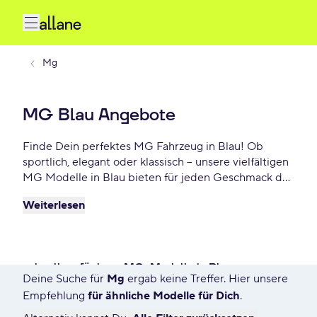
Mg
MG Blau Angebote
Finde Dein perfektes MG Fahrzeug in Blau! Ob
sportlich, elegant oder klassisch – unsere vielfältigen
MG Modelle in Blau bieten für jeden Geschmack das
Richtige. Wähle Dein Traumauto und profitiere von
Weiterlesen
flexiblen Leasing- oder Finanzierungsoptionen. Jetzt
Dein MG Blau Angebot sichern – schon ab - €/mtl.
schnell verfügbare MG-Modelle in Blau
Deine Suche für
Mg
ergab keine Treffer. Hier unsere
792 Angebote für Deine Suche
Empfehlung
für ähnliche Modelle für Dich
.