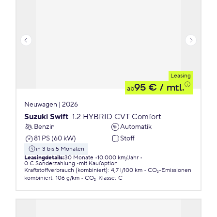
Leasing
95 €
/ mtl.
ab
Neuwagen | 2026
Suzuki Swift
1.2 HYBRID CVT Comfort
Benzin
Automatik
81 PS (60 kW)
Stoff
in 3 bis 5 Monaten
Leasingdetails
:
30 Monate
10.000 km/Jahr
0 € Sonderzahlung
mit Kaufoption
Kraftstoffverbrauch (kombiniert)
:
4,7 l/100 km
CO₂-Emissionen
kombiniert
:
106 g/km
CO₂-Klasse
:
C