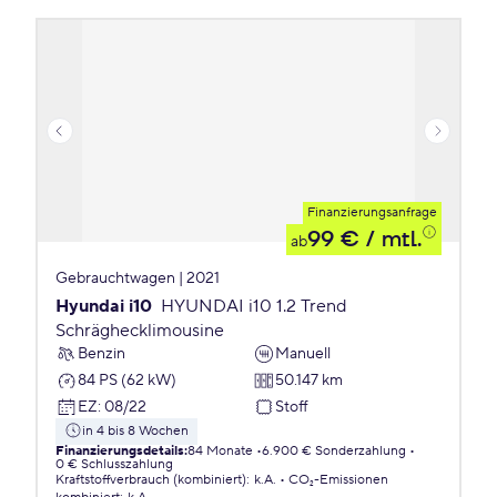
Finanzierungsanfrage
99 €
/ mtl.
ab
Gebrauchtwagen | 2021
Hyundai i10
HYUNDAI i10 1.2 Trend
Schräghecklimousine
Benzin
Manuell
84 PS (62 kW)
50.147 km
EZ
:
08/22
Stoff
in 4 bis 8 Wochen
Finanzierungsdetails
:
84 Monate
6.900 € Sonderzahlung
0 € Schlusszahlung
Kraftstoffverbrauch (kombiniert)
:
k.A.
CO₂-Emissionen