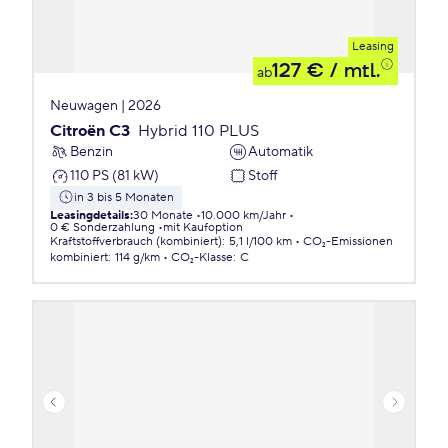
Leasing
127 €
/ mtl.
ab
Neuwagen | 2026
Citroën C3
Hybrid 110 PLUS
Benzin
Automatik
110 PS (81 kW)
Stoff
in 3 bis 5 Monaten
Leasingdetails
:
30 Monate
10.000 km/Jahr
0 € Sonderzahlung
mit Kaufoption
Kraftstoffverbrauch (kombiniert)
:
5,1 l/100 km
CO₂-Emissionen
kombiniert
:
114 g/km
CO₂-Klasse
:
C