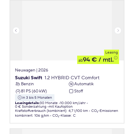
Leasing
94 €
/ mtl.
ab
Neuwagen | 2026
Suzuki Swift
1.2 HYBRID CVT Comfort
Benzin
Automatik
81 PS (60 kW)
Stoff
in 3 bis 5 Monaten
Leasingdetails
:
30 Monate
10.000 km/Jahr
0 € Sonderzahlung
mit Kaufoption
Kraftstoffverbrauch (kombiniert)
:
4,7 l/100 km
CO₂-Emissionen
kombiniert
:
106 g/km
CO₂-Klasse
:
C