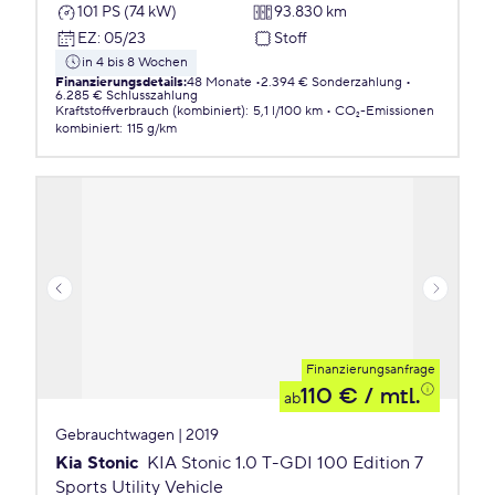
101 PS (74 kW)
93.830 km
EZ
:
05/23
Stoff
in 4 bis 8 Wochen
Finanzierungsdetails
:
48 Monate
2.394 € Sonderzahlung
6.285 € Schlusszahlung
Kraftstoffverbrauch (kombiniert)
:
5,1 l/100 km
CO₂-Emissionen
kombiniert
:
115 g/km
Finanzierungsanfrage
110 €
/ mtl.
ab
Gebrauchtwagen | 2019
Kia Stonic
KIA Stonic 1.0 T-GDI 100 Edition 7
Sports Utility Vehicle