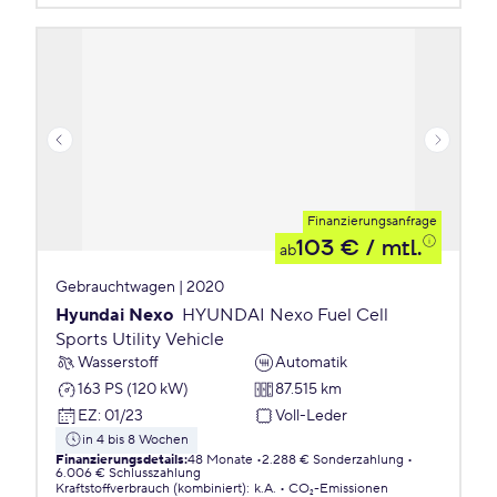
Finanzierungsanfrage
103 €
/ mtl.
ab
Gebrauchtwagen | 2020
Hyundai Nexo
HYUNDAI Nexo Fuel Cell
Sports Utility Vehicle
Wasserstoff
Automatik
163 PS (120 kW)
87.515 km
EZ
:
01/23
Voll-Leder
in 4 bis 8 Wochen
Finanzierungsdetails
:
48 Monate
2.288 € Sonderzahlung
6.006 € Schlusszahlung
Kraftstoffverbrauch (kombiniert)
:
k.A.
CO₂-Emissionen