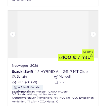
kombiniert
:
k.A.
Leasing
100 €
/ mtl.
ab
Neuwagen | 2026
Suzuki Swift
1.2 HYBRID ALLGRIP MT Club
Benzin
Manuell
81 PS (60 kW)
Stoff
in 3 bis 5 Monaten
Leasingdetails
:
30 Monate
10.000 km/Jahr
0 € Sonderzahlung
mit Kaufoption
Kraftstoffverbrauch (kombiniert)
:
4,9 l/100 km
CO₂-Emissionen
kombiniert
:
111 g/km
CO₂-Klasse
:
C