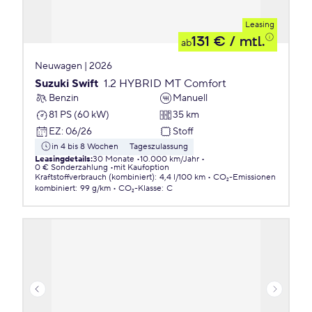
Leasing
131 €
/ mtl.
ab
Neuwagen | 2026
Suzuki Swift
1.2 HYBRID MT Comfort
Benzin
Manuell
81 PS (60 kW)
35 km
EZ
:
06/26
Stoff
in 4 bis 8 Wochen
Tageszulassung
Leasingdetails
:
30 Monate
10.000 km/Jahr
0 € Sonderzahlung
mit Kaufoption
Kraftstoffverbrauch (kombiniert)
:
4,4 l/100 km
CO₂-Emissionen
kombiniert
:
99 g/km
CO₂-Klasse
:
C