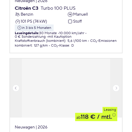
Neuwagen | 2026
Citroën C3
Turbo 100 PLUS
Benzin
Manuell
101 PS (74 kW)
Stoff
in 3 bis 5 Monaten
Leasingdetails
:
30 Monate
10.000 km/Jahr
0 € Sonderzahlung
mit Kaufoption
Kraftstoffverbrauch (kombiniert)
:
5,6 l/100 km
CO₂-Emissionen
kombiniert
:
127 g/km
CO₂-Klasse
:
D
Leasing
118 €
/ mtl.
ab
Neuwagen | 2026