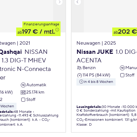
Finanzierungsanfrage
197 €
/ mtl.
202 €
ab
ab
twagen | 2021
Neuwagen | 2025
Qashqai
NISSAN
Nissan JUKE
1.0 DIG
 1.3 DIG-T MHEV
ACENTA
Benzin
Manue
tronic N-Connecta
114 PS (84 kW)
Stoff
er
in 4 bis 8 Wochen
Automatik
116 kW)
25.174 km
22
Stoff
 8 Wochen
Leasingdetails
:
30 Monate
10.000 
0 € Sonderzahlung
mit Kaufoption
sdetails
:
48 Monate
Kraftstoffverbrauch (kombiniert)
:
5,8
erzahlung
11.493 € Schlusszahlung
brauch (kombiniert)
:
k.A.
CO₂-
CO₂-Emissionen
kombiniert
:
131 g/k
ombiniert
:
k.A.
Klasse
:
D