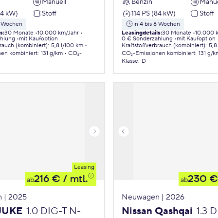
Manuell
Benzin
Manue
84 kW)
Stoff
114 PS (84 kW)
Stoff
 8 Wochen
in 4 bis 8 Wochen
ls
:
30 Monate
10.000 km/Jahr
Leasingdetails
:
30 Monate
10.000 
ahlung
mit Kaufoption
0 € Sonderzahlung
mit Kaufoption
brauch (kombiniert)
:
5,8 l/100 km
Kraftstoffverbrauch (kombiniert)
:
5,8
nen
kombiniert
:
131 g/km
CO₂-
CO₂-Emissionen
kombiniert
:
131 g/k
Klasse
:
D
Leasing
216 €
/ mtl.
230 €
ab
ab
 | 2025
Neuwagen | 2026
 JUKE
1.0 DIG-T N-
Nissan Qashqai
1.3 