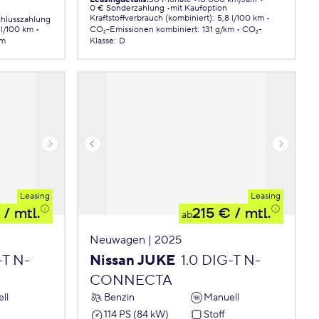
0 € Sonderzahlung
mit Kaufoption
Kraftstoffverbrauch (kombiniert)
:
5,8 l/100 km
chlusszahlung
 l/100 km
CO₂-Emissionen
kombiniert
:
131 g/km
CO₂-
km
Klasse
:
D
Leasing
Leasing
/ mtl.
215 €
/ mtl.
ab
Neuwagen | 2025
-T N-
Nissan JUKE
1.0 DIG-T N-
CONNECTA
ll
Benzin
Manuell
114 PS (84 kW)
Stoff