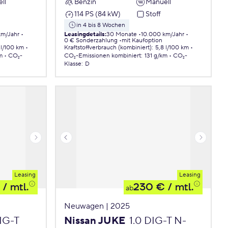
ll
Benzin
Manuell
114 PS (84 kW)
Stoff
in 4 bis 8 Wochen
km/Jahr
Leasingdetails
:
30 Monate
10.000 km/Jahr
0 € Sonderzahlung
mit Kaufoption
 l/100 km
Kraftstoffverbrauch (kombiniert)
:
5,8 l/100 km
m
CO₂-
CO₂-Emissionen
kombiniert
:
131 g/km
CO₂-
Klasse
:
D
Leasing
Leasing
/ mtl.
230 €
/ mtl.
ab
Neuwagen | 2025
DIG-T
Nissan JUKE
1.0 DIG-T N-