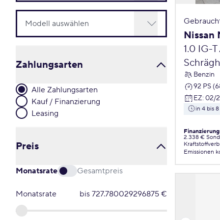
Gebrauch
Nissan 
1.0 IG-T
Schrägh
Zahlungsarten
Benzin
92 PS (
Alle Zahlungsarten
EZ
:
02/
Kauf / Finanzierung
in 4 bis
Leasing
Finanzierung
2.338 € Sond
Preis
Kraftstoffver
Emissionen
k
Monatsrate
Gesamtpreis
Monatsrate
bis
727.780029296875
€