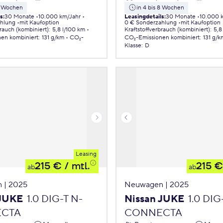
 8 Wochen
in 4 bis 8 Wochen
ls
:
30 Monate
10.000 km/Jahr
Leasingdetails
:
30 Monate
10.000 
ahlung
mit Kaufoption
0 € Sonderzahlung
mit Kaufoption
brauch (kombiniert)
:
5,8 l/100 km
Kraftstoffverbrauch (kombiniert)
:
5,8
nen
kombiniert
:
131 g/km
CO₂-
CO₂-Emissionen
kombiniert
:
131 g/k
Klasse
:
D
Leasing
215 €
/ mtl.
215 €
ab
ab
 | 2025
Neuwagen | 2025
 JUKE
1.0 DIG-T N-
Nissan JUKE
1.0 DIG
CTA
CONNECTA