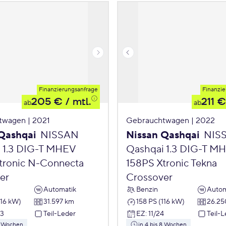
Finanzierungsanfrage
Finanzie
205 €
/ mtl.
211 €
ab
ab
twagen | 2021
Gebrauchtwagen | 2022
Qashqai
NISSAN
Nissan Qashqai
NIS
 1.3 DIG-T MHEV
Qashqai 1.3 DIG-T M
tronic N-Connecta
158PS Xtronic Tekna
er
Crossover
Automatik
Benzin
Autom
116 kW)
31.597 km
158 PS (116 kW)
26.25
23
Teil-Leder
EZ
:
11/24
Teil-
 8 Wochen
in 4 bis 8 Wochen