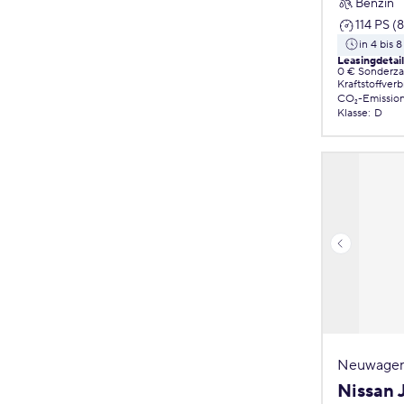
Benzin
114 PS (
in 4 bis
Leasingdetai
0 € Sonderz
Kraftstoffver
CO₂-Emissio
Klasse
:
D
Neuwagen
Nissan