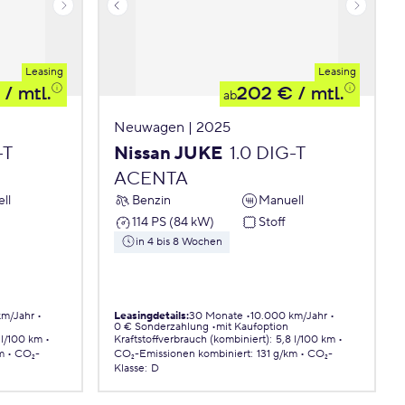
Leasing
Leasing
/ mtl.
202 €
/ mtl.
ab
Neuwagen | 2025
-T
Nissan JUKE
1.0 DIG-T
ACENTA
ll
Benzin
Manuell
114 PS (84 kW)
Stoff
in 4 bis 8 Wochen
km/Jahr
Leasingdetails
:
30 Monate
10.000 km/Jahr
0 € Sonderzahlung
mit Kaufoption
 l/100 km
Kraftstoffverbrauch (kombiniert)
:
5,8 l/100 km
m
CO₂-
CO₂-Emissionen
kombiniert
:
131 g/km
CO₂-
Klasse
:
D