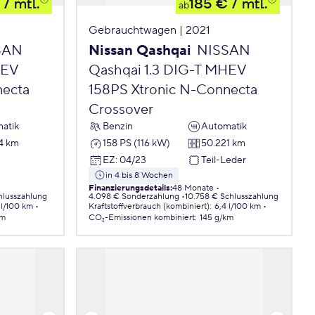
/ mtl.
185 €
/ mtl.
ab
Gebrauchtwagen | 2021
SAN
Nissan Qashqai
NISSAN
HEV
Qashqai 1.3 DIG-T MHEV
necta
158PS Xtronic N-Connecta
Crossover
atik
Benzin
Automatik
4 km
158 PS (116 kW)
50.221 km
EZ
:
04/23
Teil-Leder
in 4 bis 8 Wochen
Finanzierungsdetails
:
48 Monate
hlusszahlung
4.098 € Sonderzahlung
10.758 € Schlusszahlung
 l/100 km
Kraftstoffverbrauch (kombiniert)
:
6,4 l/100 km
km
CO₂-Emissionen
kombiniert
:
145 g/km