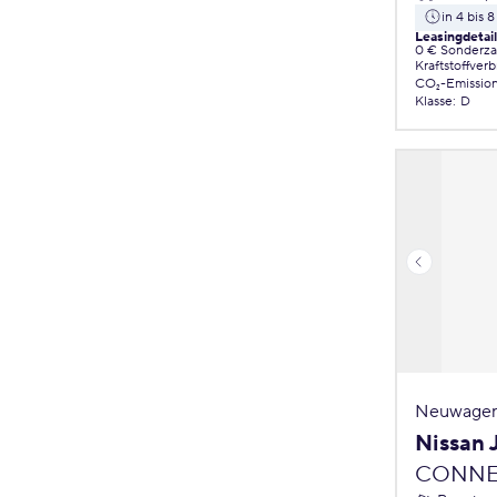
in 4 bis
Leasingdetai
0 € Sonderz
Kraftstoffver
CO₂-Emissio
Klasse
:
D
Neuwagen
Nissan
CONNE