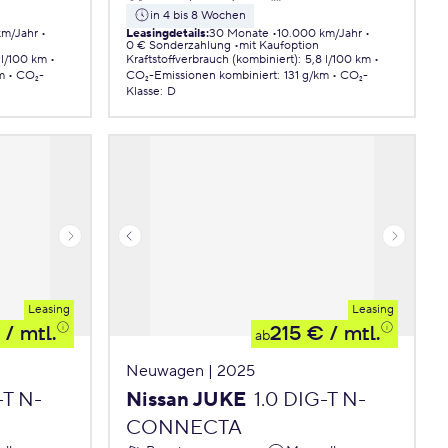
in 4 bis 8 Wochen
km/Jahr
Leasingdetails
:
30 Monate
10.000 km/Jahr
0 € Sonderzahlung
mit Kaufoption
 l/100 km
Kraftstoffverbrauch (kombiniert)
:
5,8 l/100 km
m
CO₂-
CO₂-Emissionen
kombiniert
:
131 g/km
CO₂-
Klasse
:
D
Leasing
Leasing
/ mtl.
215 €
/ mtl.
ab
Neuwagen | 2025
-T N-
Nissan JUKE
1.0 DIG-T N-
CONNECTA