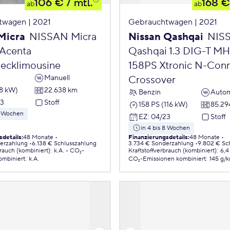
106 €
/ mtl.
168 €
ab
ab
twagen | 2021
Gebrauchtwagen | 2021
Micra
NISSAN Micra
Nissan Qashqai
NIS
 Acenta
Qashqai 1.3 DIG-T M
ecklimousine
158PS Xtronic N-Con
Manuell
Crossover
68 kW)
22.638 km
Benzin
Autom
23
Stoff
158 PS (116 kW)
85.29
 8 Wochen
EZ
:
04/23
Stoff
in 4 bis 8 Wochen
sdetails
:
48 Monate
Finanzierungsdetails
:
48 Monate
erzahlung
6.138 € Schlusszahlung
3.734 € Sonderzahlung
9.802 € Sc
brauch (kombiniert)
:
k.A.
CO₂-
Kraftstoffverbrauch (kombiniert)
:
6,4
ombiniert
:
k.A.
CO₂-Emissionen
kombiniert
:
145 g/