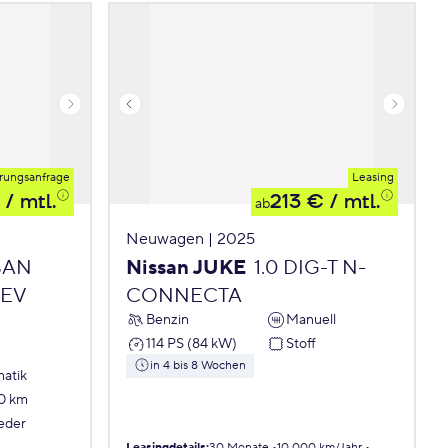
rungsanfrage
Leasing
/ mtl.
213 €
/ mtl.
ab
Neuwagen | 2025
SAN
Nissan JUKE
1.0 DIG-T N-
HEV
CONNECTA
Benzin
Manuell
114 PS (84 kW)
Stoff
in 4 bis 8 Wochen
atik
0 km
Leder
Leasingdetails
:
30 Monate
10.000 km/Jahr