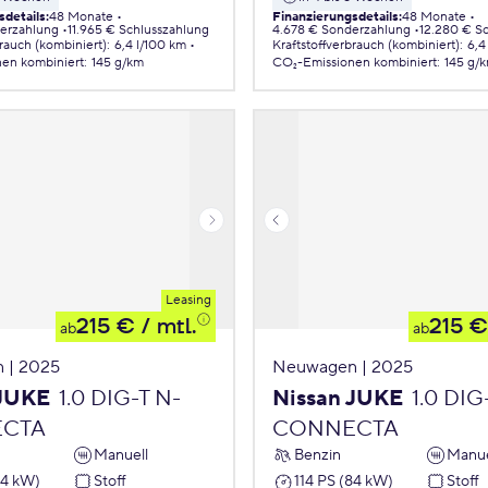
sdetails
:
48 Monate
Finanzierungsdetails
:
48 Monate
erzahlung
11.965 € Schlusszahlung
4.678 € Sonderzahlung
12.280 € S
brauch (kombiniert)
:
6,4 l/100 km
Kraftstoffverbrauch (kombiniert)
:
6,4
nen
kombiniert
:
145 g/km
CO₂-Emissionen
kombiniert
:
145 g/
Leasing
215 €
/ mtl.
215 €
ab
ab
 | 2025
Neuwagen | 2025
 JUKE
1.0 DIG-T N-
Nissan JUKE
1.0 DIG
CTA
CONNECTA
Manuell
Benzin
Manue
84 kW)
Stoff
114 PS (84 kW)
Stoff