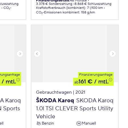
Finanzierungsdetails
:
48 Monate
hlusszahlung
3.378 € Sonderzahlung
8.868 € Schlusszahlung
.
CO₂-
Kraftstoffverbrauch (kombiniert)
:
7 l/100 km
CO₂-Emissionen
kombiniert
:
158 g/km
rungsanfrage
Finanzierungsanfrage
/ mtl.
161 €
/ mtl.
ab
Gebrauchtwagen | 2021
A Karoq
ŠKODA Karoq
SKODA Karoq
N Sports
1.0l TSI CLEVER Sports Utility
Vehicle
ll
Benzin
Manuell