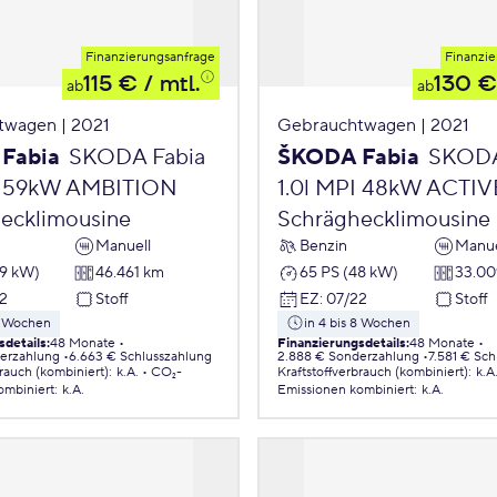
Finanzierungsanfrage
Finanzie
115 €
/ mtl.
130 €
ab
ab
twagen | 2021
Gebrauchtwagen | 2021
Fabia
SKODA Fabia
ŠKODA Fabia
SKODA
PI 59kW AMBITION
1.0l MPI 48kW ACTIV
ecklimousine
Schräghecklimousine
Manuell
Benzin
Manue
59 kW)
46.461 km
65 PS (48 kW)
33.00
2
Stoff
EZ
:
07/22
Stoff
 8 Wochen
in 4 bis 8 Wochen
sdetails
:
48 Monate
Finanzierungsdetails
:
48 Monate
erzahlung
6.663 € Schlusszahlung
2.888 € Sonderzahlung
7.581 € Sch
brauch (kombiniert)
:
k.A.
CO₂-
Kraftstoffverbrauch (kombiniert)
:
k.A
ombiniert
:
k.A.
Emissionen
kombiniert
:
k.A.