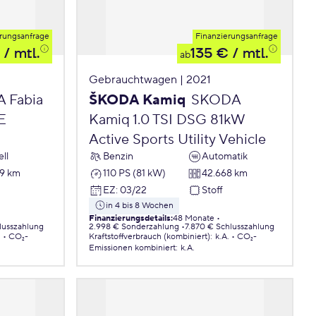
rungsanfrage
Finanzierungsanfrage
/ mtl.
135 €
/ mtl.
ab
Gebrauchtwagen | 2021
 Fabia
ŠKODA Kamiq
SKODA
E
Kamiq 1.0 TSI DSG 81kW
Active Sports Utility Vehicle
ll
Benzin
Automatik
9 km
110 PS (81 kW)
42.668 km
EZ
:
03/22
Stoff
in 4 bis 8 Wochen
Finanzierungsdetails
:
48 Monate
lusszahlung
2.998 € Sonderzahlung
7.870 € Schlusszahlung
.
CO₂-
Kraftstoffverbrauch (kombiniert)
:
k.A.
CO₂-
Emissionen
kombiniert
:
k.A.