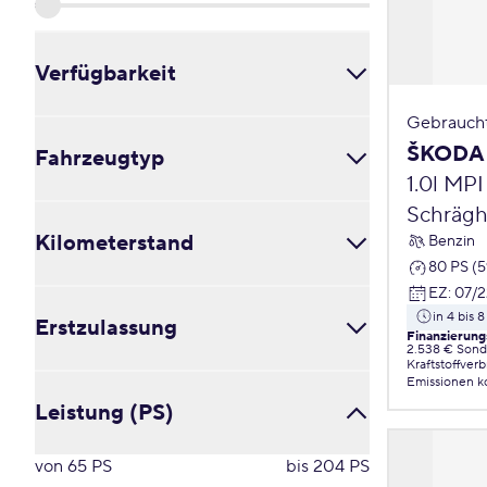
Verfügbarkeit
Gebrauch
Alle
ŠKODA 
Fahrzeugtyp
in 4 bis 8 Wochen
in 3 bis 5 Monaten
1.0l M
ab 6 Monaten
Schrägh
Cabrio / Roadster (0)
Kilometerstand
Coupé (0)
Benzin
Kleinbus / Van (0)
80 PS (
Kombi (11)
EZ
:
07/2
von
0
km
bis
114514
km
Limousine (8)
in 4 bis
Erstzulassung
Finanzierung
Pick-Up (0)
2.538 € Sond
Kraftstoffver
Schräghecklimousine (6)
von
2020
bis
2024
Emissionen
k
Sonstige (0)
Leistung (PS)
SUV / Crossover / Geländewagen (27)
Transporter (0)
von
65
PS
bis
204
PS
Verglaster Kastenwagen (0)