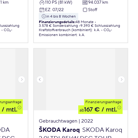
31 km
110 PS (81 kW)
94.037 km
EZ
:
07/22
Stoff
in 4 bis 8 Wochen
Finanzierungsdetails
:
48 Monate
hlusszahlung
3.578 € Sonderzahlung
9.393 € Schlusszahlung
.
CO₂-
Kraftstoffverbrauch (kombiniert)
:
k.A.
CO₂-
Emissionen
kombiniert
:
k.A.
rungsanfrage
Finanzierungsanfrage
/ mtl.
167 €
/ mtl.
ab
Gebrauchtwagen | 2022
ODA
ŠKODA Karoq
SKODA Karoq