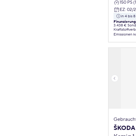
150 PS (
EZ
:
02/
in 4 bis
Finanzierung
3.438 € Sond
Kraftstoffver
Emissionen
k
Gebrauch
ŠKODA