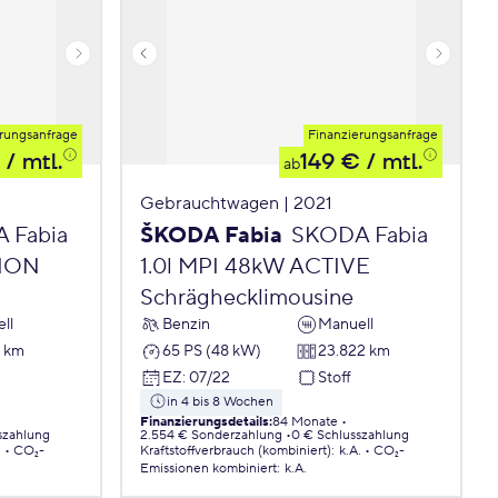
rungsanfrage
Finanzierungsanfrage
/ mtl.
149 €
/ mtl.
ab
Gebrauchtwagen | 2021
 Fabia
ŠKODA Fabia
SKODA Fabia
TION
1.0l MPI 48kW ACTIVE
Schräghecklimousine
ll
Benzin
Manuell
1 km
65 PS (48 kW)
23.822 km
EZ
:
07/22
Stoff
in 4 bis 8 Wochen
Finanzierungsdetails
:
84 Monate
szahlung
2.554 € Sonderzahlung
0 € Schlusszahlung
.
CO₂-
Kraftstoffverbrauch (kombiniert)
:
k.A.
CO₂-
Emissionen
kombiniert
:
k.A.