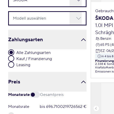
Gebrauch
ŠKODA 
1.0l MP
Schrägh
Benzin
Zahlungsarten
65 PS (
EZ
:
06/
Alle Zahlungsarten
in 4 bis
Kauf / Finanzierung
Finanzierung
2.338 € Sond
Leasing
Kraftstoffver
Emissionen
k
Preis
Monatsrate
Gesamtpreis
Monatsrate
bis
696.7100219726562
€