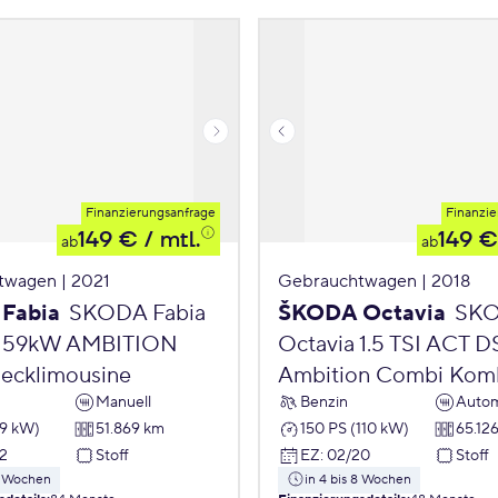
Finanzierungsanfrage
Finanzie
149 €
/ mtl.
149 €
ab
ab
twagen | 2021
Gebrauchtwagen | 2018
Fabia
SKODA Fabia
ŠKODA Octavia
SK
PI 59kW AMBITION
Octavia 1.5 TSI ACT 
ecklimousine
Ambition Combi Kom
Manuell
Benzin
Autom
59 kW)
51.869 km
150 PS (110 kW)
65.12
2
Stoff
EZ
:
02/20
Stoff
 8 Wochen
in 4 bis 8 Wochen