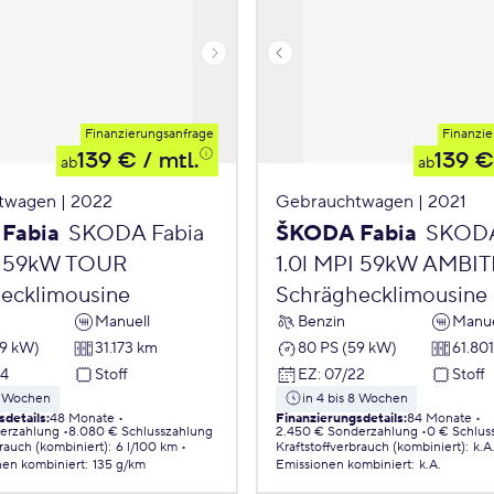
Finanzierungsanfrage
Finanzie
139 €
/ mtl.
139 €
ab
ab
twagen | 2022
Gebrauchtwagen | 2021
Fabia
SKODA Fabia
ŠKODA Fabia
SKODA
I 59kW TOUR
1.0l MPI 59kW AMBI
ecklimousine
Schräghecklimousine
Manuell
Benzin
Manue
59 kW)
31.173 km
80 PS (59 kW)
61.80
24
Stoff
EZ
:
07/22
Stoff
 8 Wochen
in 4 bis 8 Wochen
sdetails
:
48 Monate
Finanzierungsdetails
:
84 Monate
erzahlung
8.080 € Schlusszahlung
2.450 € Sonderzahlung
0 € Schlus
brauch (kombiniert)
:
6 l/100 km
Kraftstoffverbrauch (kombiniert)
:
k.A
nen
kombiniert
:
135 g/km
Emissionen
kombiniert
:
k.A.