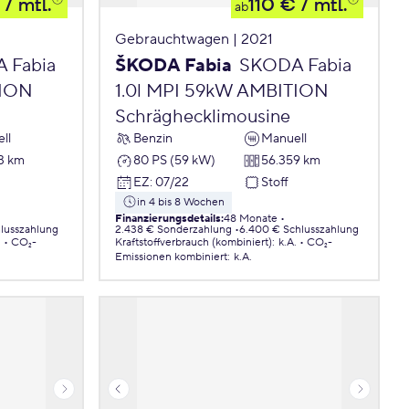
/ mtl.
110 €
/ mtl.
ab
Gebrauchtwagen | 2021
 Fabia
ŠKODA Fabia
SKODA Fabia
TION
1.0l MPI 59kW AMBITION
Schräghecklimousine
ll
Benzin
Manuell
3 km
80 PS (59 kW)
56.359 km
EZ
:
07/22
Stoff
in 4 bis 8 Wochen
Finanzierungsdetails
:
48 Monate
hlusszahlung
2.438 € Sonderzahlung
6.400 € Schlusszahlung
.
CO₂-
Kraftstoffverbrauch (kombiniert)
:
k.A.
CO₂-
Emissionen
kombiniert
:
k.A.