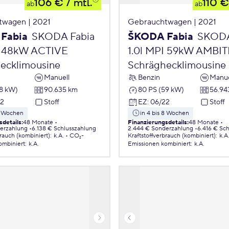
106 €
/ mtl.
110 €
ab
ab
twagen | 2021
Gebrauchtwagen | 2021
Fabia
SKODA Fabia
ŠKODA Fabia
SKODA
I 48kW ACTIVE
1.0l MPI 59kW AMBI
ecklimousine
Schräghecklimousine
Manuell
Benzin
Manue
48 kW)
90.635 km
80 PS (59 kW)
56.94
22
Stoff
EZ
:
06/22
Stoff
 8 Wochen
in 4 bis 8 Wochen
sdetails
:
48 Monate
Finanzierungsdetails
:
48 Monate
erzahlung
6.138 € Schlusszahlung
2.444 € Sonderzahlung
6.416 € Sc
brauch (kombiniert)
:
k.A.
CO₂-
Kraftstoffverbrauch (kombiniert)
:
k.A
ombiniert
:
k.A.
Emissionen
kombiniert
:
k.A.