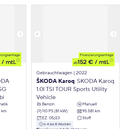
rungsanfrage
Finanzierungsanfrage
/ mtl.
152 €
/ mtl.
ab
Gebrauchtwagen | 2022
ODA
ŠKODA Karoq
SKODA Karoq
DSG
1.0l TSI TOUR Sports Utility
bi
Vehicle
atik
Benzin
Manuell
6 km
110 PS (81 kW)
95.581 km
EZ
:
05/23
Stoff
in 4 bis 8 Wochen