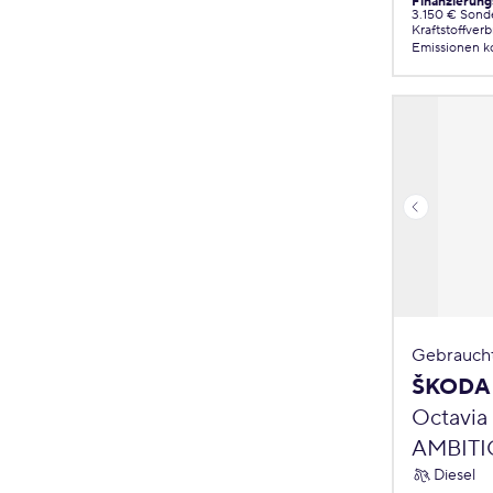
Finanzierung
3.150 € Sond
Kraftstoffver
Emissionen
k
Gebrauch
ŠKODA 
Octavia
AMBITI
Diesel