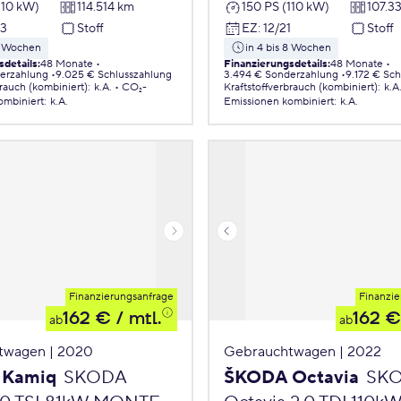
110 kW)
114.514 km
150 PS (110 kW)
107.3
23
Stoff
EZ
:
12/21
Stoff
 8 Wochen
in 4 bis 8 Wochen
sdetails
:
48 Monate
Finanzierungsdetails
:
48 Monate
erzahlung
9.025 € Schlusszahlung
3.494 € Sonderzahlung
9.172 € Sc
brauch (kombiniert)
:
k.A.
CO₂-
Kraftstoffverbrauch (kombiniert)
:
k.A
ombiniert
:
k.A.
Emissionen
kombiniert
:
k.A.
Finanzierungsanfrage
Finanzie
162 €
/ mtl.
162 €
ab
ab
twagen | 2020
Gebrauchtwagen | 2022
 Kamiq
SKODA
ŠKODA Octavia
SK