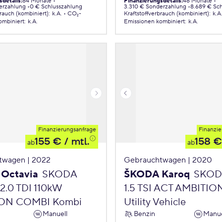
sdetails
:
84 Monate
Finanzierungsdetails
:
48 Monate
erzahlung
0 € Schlusszahlung
3.310 € Sonderzahlung
8.689 € Sc
brauch (kombiniert)
:
k.A.
CO₂-
Kraftstoffverbrauch (kombiniert)
:
k.A
ombiniert
:
k.A.
Emissionen
kombiniert
:
k.A.
Finanzierungsanfrage
Finanzie
155 €
/ mtl.
158 €
ab
ab
twagen | 2022
Gebrauchtwagen | 2020
Octavia
SKODA
ŠKODA Karoq
SKOD
 2.0 TDI 110kW
1.5 TSI ACT AMBITIO
ON COMBI Kombi
Utility Vehicle
Manuell
Benzin
Manue