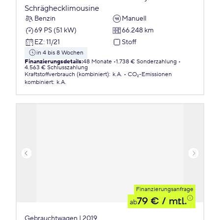
Schräghecklimousine
Benzin
Manuell
69 PS (51 kW)
66.248 km
EZ
:
11/21
Stoff
in 4 bis 8 Wochen
Finanzierungsdetails
:
48 Monate
1.738 € Sonderzahlung
4.563 € Schlusszahlung
Kraftstoffverbrauch (kombiniert)
:
k.A.
CO₂-Emissionen
kombiniert
:
k.A.
Finanzierungsanfrage
79 €
/ mtl.
ab
Gebrauchtwagen | 2019