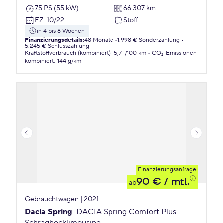
75 PS (55 kW)
66.307 km
EZ
:
10/22
Stoff
in 4 bis 8 Wochen
Finanzierungsdetails
:
48 Monate
1.998 € Sonderzahlung
5.245 € Schlusszahlung
Kraftstoffverbrauch (kombiniert)
:
5,7 l/100 km
CO₂-Emissionen
kombiniert
:
144 g/km
Finanzierungsanfrage
90 €
/ mtl.
ab
Gebrauchtwagen | 2021
Dacia Spring
DACIA Spring Comfort Plus
Schräghecklimousine