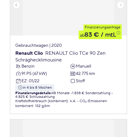
Finanzierungsanfrage
83 €
/ mtl.
ab
Gebrauchtwagen | 2020
Renault Clio
RENAULT Clio TCe 90 Zen
Schräghecklimousine
Benzin
Manuell
91 PS (67 kW)
42.775 km
EZ
:
01/22
Stoff
in 4 bis 8 Wochen
Finanzierungsdetails
:
48 Monate
1.838 € Sonderzahlung
4.825 € Schlusszahlung
Kraftstoffverbrauch (kombiniert)
:
k.A.
CO₂-Emissionen
kombiniert
:
132 g/km