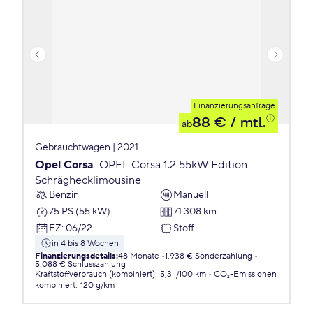
Finanzierungsanfrage
88 €
/ mtl.
ab
Gebrauchtwagen | 2021
Opel Corsa
OPEL Corsa 1.2 55kW Edition
Schräghecklimousine
Benzin
Manuell
75 PS (55 kW)
71.308 km
EZ
:
06/22
Stoff
in 4 bis 8 Wochen
Finanzierungsdetails
:
48 Monate
1.938 € Sonderzahlung
5.088 € Schlusszahlung
Kraftstoffverbrauch (kombiniert)
:
5,3 l/100 km
CO₂-Emissionen
kombiniert
:
120 g/km