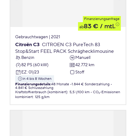
Finanzierungsanfrage
83 €
/ mtl.
ab
Gebrauchtwagen | 2021
Citroën C3
CITROEN C3 PureTech 83
Stop&Start FEEL PACK Schräghecklimousine
Benzin
Manuell
82 PS (60 kW)
42.772 km
EZ
:
01/23
Stoff
in 4 bis 8 Wochen
Finanzierungsdetails
:
48 Monate
1.844 € Sonderzahlung
4.841 € Schlusszahlung
Kraftstoffverbrauch (kombiniert)
:
5,5 l/100 km
CO₂-Emissionen
kombiniert
:
125 g/km