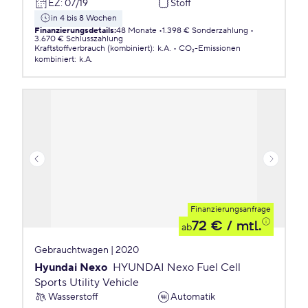
EZ
:
07/19
Stoff
in 4 bis 8 Wochen
Finanzierungsdetails
:
48 Monate
1.398 € Sonderzahlung
3.670 € Schlusszahlung
Kraftstoffverbrauch (kombiniert)
:
k.A.
CO₂-Emissionen
kombiniert
:
k.A.
Finanzierungsanfrage
72 €
/ mtl.
ab
Gebrauchtwagen | 2020
Hyundai Nexo
HYUNDAI Nexo Fuel Cell
Sports Utility Vehicle
Wasserstoff
Automatik