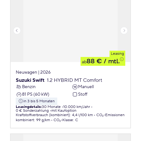
Leasing
88 €
/ mtl.
ab
Neuwagen | 2026
Suzuki Swift
1.2 HYBRID MT Comfort
Benzin
Manuell
81 PS (60 kW)
Stoff
in 3 bis 5 Monaten
Leasingdetails
:
30 Monate
10.000 km/Jahr
0 € Sonderzahlung
mit Kaufoption
Kraftstoffverbrauch (kombiniert)
:
4,4 l/100 km
CO₂-Emissionen
kombiniert
:
99 g/km
CO₂-Klasse
:
C