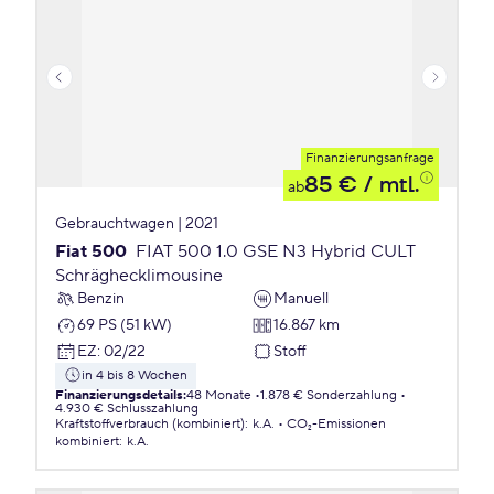
Finanzierungsanfrage
85 €
/ mtl.
ab
Gebrauchtwagen | 2021
Fiat 500
FIAT 500 1.0 GSE N3 Hybrid CULT
Schräghecklimousine
Benzin
Manuell
69 PS (51 kW)
16.867 km
EZ
:
02/22
Stoff
in 4 bis 8 Wochen
Finanzierungsdetails
:
48 Monate
1.878 € Sonderzahlung
4.930 € Schlusszahlung
Kraftstoffverbrauch (kombiniert)
:
k.A.
CO₂-Emissionen
kombiniert
:
k.A.