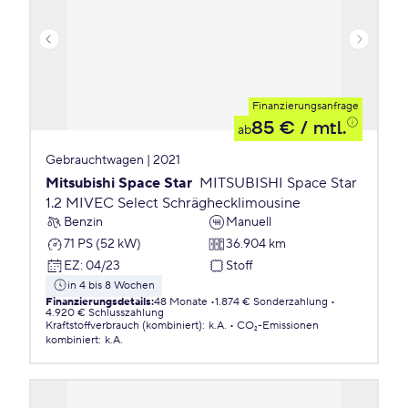
Finanzierungsanfrage
85 €
/ mtl.
ab
Gebrauchtwagen | 2021
Mitsubishi Space Star
MITSUBISHI Space Star
1.2 MIVEC Select Schräghecklimousine
Benzin
Manuell
71 PS (52 kW)
36.904 km
EZ
:
04/23
Stoff
in 4 bis 8 Wochen
Finanzierungsdetails
:
48 Monate
1.874 € Sonderzahlung
4.920 € Schlusszahlung
Kraftstoffverbrauch (kombiniert)
:
k.A.
CO₂-Emissionen
kombiniert
:
k.A.