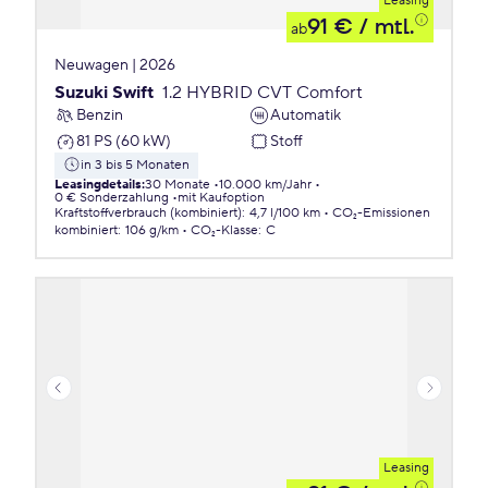
Leasing
91 €
/ mtl.
ab
Neuwagen | 2026
Suzuki Swift
1.2 HYBRID CVT Comfort
Benzin
Automatik
81 PS (60 kW)
Stoff
in 3 bis 5 Monaten
Leasingdetails
:
30 Monate
10.000 km/Jahr
0 € Sonderzahlung
mit Kaufoption
Kraftstoffverbrauch (kombiniert)
:
4,7 l/100 km
CO₂-Emissionen
kombiniert
:
106 g/km
CO₂-Klasse
:
C
Leasing