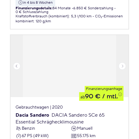
in 4 bis 8 Wochen
Finanzierungsdetails
:
84 Monate
6.850 € Sonderzahlung
0 € Schlusszahlung
Kraftstoffverbrauch (kombiniert)
:
5,3 l/100 km
CO₂-Emissionen
kombiniert
:
120 g/km
Finanzierungsanfrage
90 €
/ mtl.
ab
Gebrauchtwagen | 2020
Dacia Sandero
DACIA Sandero SCe 65
Essential Schräghecklimousine
Benzin
Manuell
67 PS (49 kW)
55.175 km