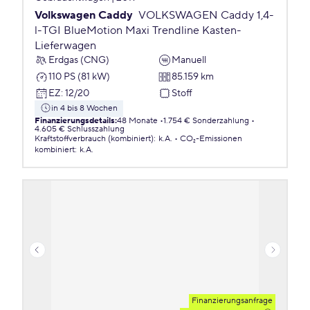
Volkswagen Caddy
VOLKSWAGEN Caddy 1,4-
l-TGI BlueMotion Maxi Trendline Kasten-
Lieferwagen
Erdgas (CNG)
Manuell
110 PS (81 kW)
85.159 km
EZ
:
12/20
Stoff
in 4 bis 8 Wochen
Finanzierungsdetails
:
48 Monate
1.754 € Sonderzahlung
4.605 € Schlusszahlung
Kraftstoffverbrauch (kombiniert)
:
k.A.
CO₂-Emissionen
kombiniert
:
k.A.
Finanzierungsanfrage