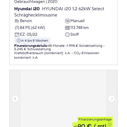
Gebrauchtwagen | 2020
Hyundai i20
HYUNDAI i20 1.2 62kW Select
Schräghecklimousine
Benzin
Manuell
84 PS (62 kW)
113.748 km
EZ
:
05/22
Stoff
in 4 bis 8 Wochen
Finanzierungsdetails
:
48 Monate
1.998 € Sonderzahlung
5.245 € Schlusszahlung
Kraftstoffverbrauch (kombiniert)
:
k.A.
CO₂-Emissionen
kombiniert
:
k.A.
Finanzierungsanfrage
90 €
/ mtl.