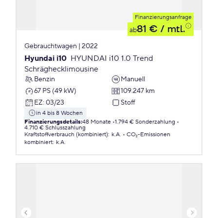
Finanzierungsanfrage
81 €
/ mtl.
ab
Gebrauchtwagen | 2022
Hyundai i10
HYUNDAI i10 1.0 Trend
Schräghecklimousine
Benzin
Manuell
67 PS (49 kW)
109.247 km
EZ
:
03/23
Stoff
in 4 bis 8 Wochen
Finanzierungsdetails
:
48 Monate
1.794 € Sonderzahlung
4.710 € Schlusszahlung
Kraftstoffverbrauch (kombiniert)
:
k.A.
CO₂-Emissionen
kombiniert
:
k.A.