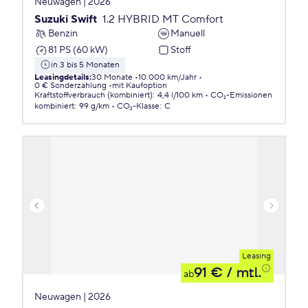
Neuwagen | 2026
Suzuki Swift
1.2 HYBRID MT Comfort
Benzin
Manuell
81 PS (60 kW)
Stoff
in 3 bis 5 Monaten
Leasingdetails
:
30 Monate
10.000 km/Jahr
0 € Sonderzahlung
mit Kaufoption
Kraftstoffverbrauch (kombiniert)
:
4,4 l/100 km
CO₂-Emissionen
kombiniert
:
99 g/km
CO₂-Klasse
:
C
Leasing
91 €
/ mtl.
ab
Neuwagen | 2026