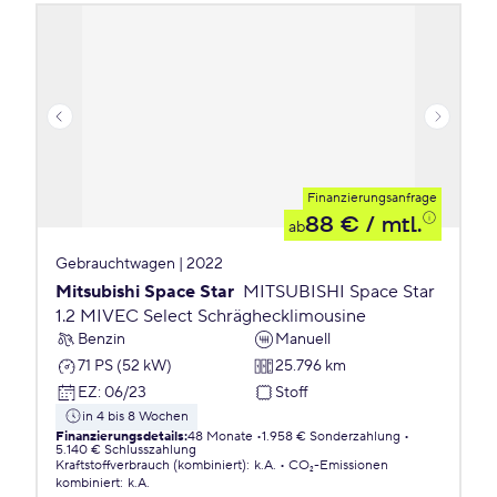
Finanzierungsanfrage
88 €
/ mtl.
ab
Gebrauchtwagen | 2022
Mitsubishi Space Star
MITSUBISHI Space Star
1.2 MIVEC Select Schräghecklimousine
Benzin
Manuell
71 PS (52 kW)
25.796 km
EZ
:
06/23
Stoff
in 4 bis 8 Wochen
Finanzierungsdetails
:
48 Monate
1.958 € Sonderzahlung
5.140 € Schlusszahlung
Kraftstoffverbrauch (kombiniert)
:
k.A.
CO₂-Emissionen
kombiniert
:
k.A.