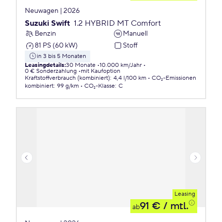
Neuwagen | 2026
Suzuki Swift
1.2 HYBRID MT Comfort
Benzin
Manuell
81 PS (60 kW)
Stoff
in 3 bis 5 Monaten
Leasingdetails
:
30 Monate
10.000 km/Jahr
0 € Sonderzahlung
mit Kaufoption
Kraftstoffverbrauch (kombiniert)
:
4,4 l/100 km
CO₂-Emissionen
kombiniert
:
99 g/km
CO₂-Klasse
:
C
Leasing
91 €
/ mtl.
ab