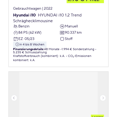
ab
Gebrauchtwagen | 2022
Hyundai i10
HYUNDAI i10 1.2 Trend
Schräghecklimousine
Benzin
Manuell
84 PS (62 kW)
90.337 km
EZ
:
05/23
Stoff
in 4 bis 8 Wochen
Finanzierungsdetails
:
48 Monate
1.994 € Sonderzahlung
5.235 € Schlusszahlung
Kraftstoffverbrauch (kombiniert)
:
k.A.
CO₂-Emissionen
kombiniert
:
k.A.