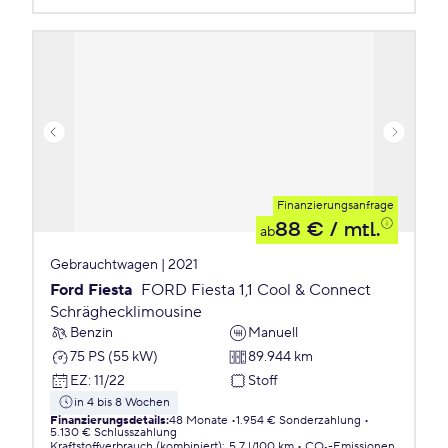
Finanzierungsanfrage
88 €
/ mtl.
ab
Gebrauchtwagen | 2021
Ford Fiesta
FORD Fiesta 1,1 Cool & Connect
Schräghecklimousine
Benzin
Manuell
75 PS (55 kW)
89.944 km
EZ
:
11/22
Stoff
in 4 bis 8 Wochen
Finanzierungsdetails
:
48 Monate
1.954 € Sonderzahlung
5.130 € Schlusszahlung
Kraftstoffverbrauch (kombiniert)
:
5,7 l/100 km
CO₂-Emissionen