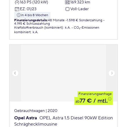
163 PS (120 kW)
169.323 km
EZ
:
01/23
Voll-Leder
in 4 bis 8 Wochen
Finanzierungsdetails
:
48 Monate
1.598 € Sonderzahlung
4.195 € Schlusszahlung
Kraftstoffverbrauch (kombiniert)
:
k.A.
CO₂-Emissionen
kombiniert
:
k.A.
Finanzierungsanfrage
77 €
/ mtl.
ab
Gebrauchtwagen | 2020
Opel Astra
OPEL Astra 1.5 Diesel 90kW Edition
Schräghecklimousine