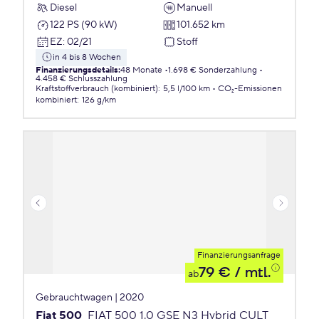
Diesel
Manuell
122 PS (90 kW)
101.652 km
EZ
:
02/21
Stoff
in 4 bis 8 Wochen
Finanzierungsdetails
:
48 Monate
1.698 € Sonderzahlung
4.458 € Schlusszahlung
Kraftstoffverbrauch (kombiniert)
:
5,5 l/100 km
CO₂-Emissionen
kombiniert
:
126 g/km
Finanzierungsanfrage
79 €
/ mtl.
ab
Gebrauchtwagen | 2020
Fiat 500
FIAT 500 1.0 GSE N3 Hybrid CULT