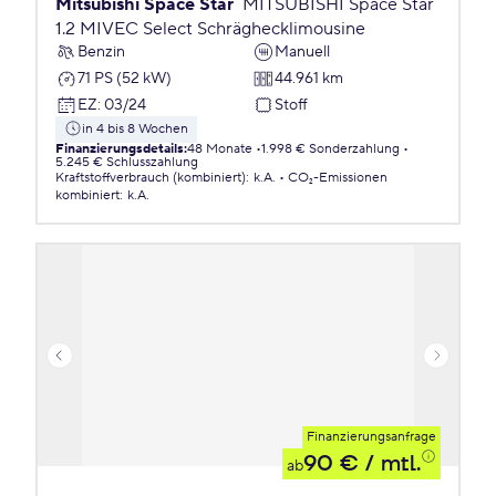
Mitsubishi Space Star
MITSUBISHI Space Star
1.2 MIVEC Select Schräghecklimousine
Benzin
Manuell
71 PS (52 kW)
44.961 km
EZ
:
03/24
Stoff
in 4 bis 8 Wochen
Finanzierungsdetails
:
48 Monate
1.998 € Sonderzahlung
5.245 € Schlusszahlung
Kraftstoffverbrauch (kombiniert)
:
k.A.
CO₂-Emissionen
kombiniert
:
k.A.
Finanzierungsanfrage
90 €
/ mtl.
ab