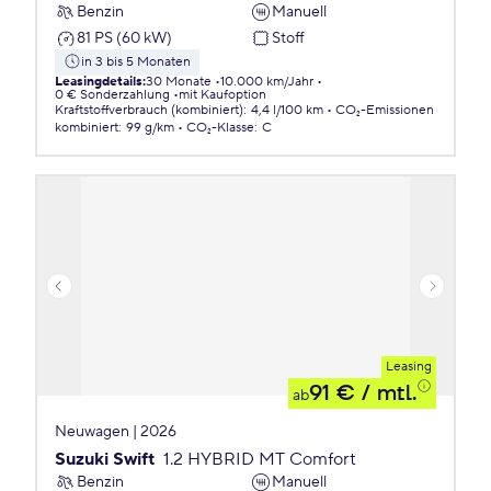
Benzin
Manuell
81 PS (60 kW)
Stoff
in 3 bis 5 Monaten
Leasingdetails
:
30 Monate
10.000 km/Jahr
0 € Sonderzahlung
mit Kaufoption
Kraftstoffverbrauch (kombiniert)
:
4,4 l/100 km
CO₂-Emissionen
kombiniert
:
99 g/km
CO₂-Klasse
:
C
Leasing
91 €
/ mtl.
ab
Neuwagen | 2026
Suzuki Swift
1.2 HYBRID MT Comfort
Benzin
Manuell