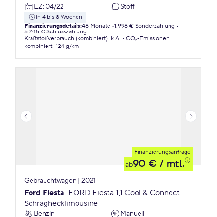
EZ
:
04/22
Stoff
in 4 bis 8 Wochen
Finanzierungsdetails
:
48 Monate
1.998 € Sonderzahlung
5.245 € Schlusszahlung
Kraftstoffverbrauch (kombiniert)
:
k.A.
CO₂-Emissionen
kombiniert
:
124 g/km
Finanzierungsanfrage
90 €
/ mtl.
ab
Gebrauchtwagen | 2021
Ford Fiesta
FORD Fiesta 1,1 Cool & Connect
Schräghecklimousine
Benzin
Manuell