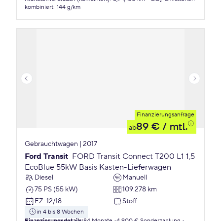
kombiniert
:
144 g/km
Finanzierungsanfrage
89 €
/ mtl.
ab
Gebrauchtwagen | 2017
Ford Transit
FORD Transit Connect T200 L1 1,5
EcoBlue 55kW Basis Kasten-Lieferwagen
Diesel
Manuell
75 PS (55 kW)
109.278 km
EZ
:
12/18
Stoff
in 4 bis 8 Wochen
Finanzierungsdetails
:
84 Monate
4.900 € Sonderzahlung