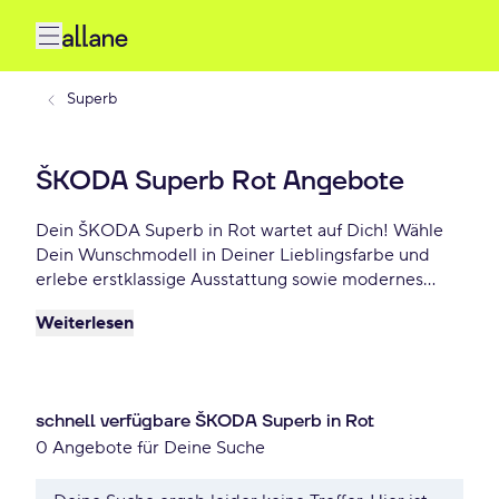
Superb
ŠKODA Superb Rot Angebote
Dein ŠKODA Superb in Rot wartet auf Dich! Wähle
Dein Wunschmodell in Deiner Lieblingsfarbe und
erlebe erstklassige Ausstattung sowie modernes
Design. Profitiere von flexiblen Leasing- und
Weiterlesen
Finanzierungsoptionen und fahre Dein ŠKODA
Superb Rot schon ab - €/mtl.!
schnell verfügbare ŠKODA Superb in Rot
0 Angebote für Deine Suche