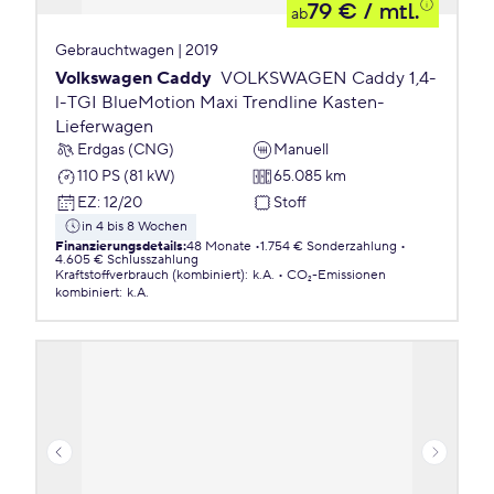
79 €
/ mtl.
ab
Gebrauchtwagen | 2019
Volkswagen Caddy
VOLKSWAGEN Caddy 1,4-
l-TGI BlueMotion Maxi Trendline Kasten-
Lieferwagen
Erdgas (CNG)
Manuell
110 PS (81 kW)
65.085 km
EZ
:
12/20
Stoff
in 4 bis 8 Wochen
Finanzierungsdetails
:
48 Monate
1.754 € Sonderzahlung
4.605 € Schlusszahlung
Kraftstoffverbrauch (kombiniert)
:
k.A.
CO₂-Emissionen
kombiniert
:
k.A.