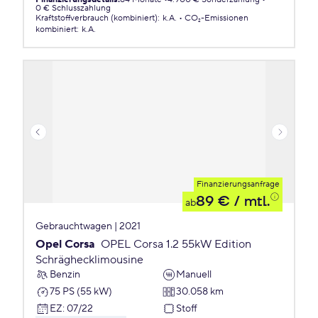
0 € Schlusszahlung
Kraftstoffverbrauch (kombiniert)
:
k.A.
CO₂-Emissionen
kombiniert
:
k.A.
Finanzierungsanfrage
89 €
/ mtl.
ab
Gebrauchtwagen | 2021
Opel Corsa
OPEL Corsa 1.2 55kW Edition
Schräghecklimousine
Benzin
Manuell
75 PS (55 kW)
30.058 km
EZ
:
07/22
Stoff