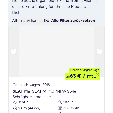
Deine Suche ergab leider keine Treffer. Hier ist
unsere Empfehlung für ähnliche Modelle für
Dich.
Alternativ kannst Du
Alle Filter zurücksetzen
Finanzierungsanfrage
63 €
/ mtl.
ab
Gebrauchtwagen | 2018
SEAT Mii
SEAT Mii 1.0 44kW Style
Schräghecklimousine
Benzin
Manuell
60 PS (44 kW)
93.608 km