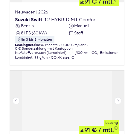
91 €
/ mtl.
ab
Neuwagen | 2026
Suzuki Swift
1.2 HYBRID MT Comfort
Benzin
Manuell
81 PS (60 kW)
Stoff
in 3 bis 5 Monaten
Leasingdetails
:
30 Monate
10.000 km/Jahr
0 € Sonderzahlung
mit Kaufoption
Kraftstoffverbrauch (kombiniert)
:
4,4 l/100 km
CO₂-Emissionen
kombiniert
:
99 g/km
CO₂-Klasse
:
C
Leasing
91 €
/ mtl.
ab