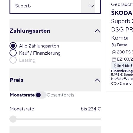
Gebrauch
ŠKODA 
Superb 
DSG PR
Zahlungsarten
Kombi
Diesel
Alle Zahlungsarten
200 PS 
Kauf / Finanzierung
EZ
:
03/
Leasing
in 4 bis
Finanzierung
5.198 € Sond
Preis
Kraftstoffver
CO₂-Emissio
Monatsrate
Gesamtpreis
Monatsrate
bis
234
€