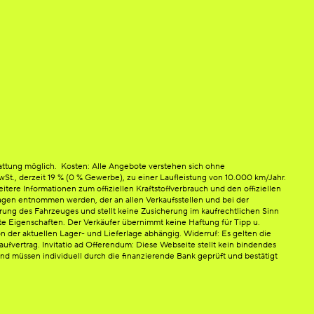
attung möglich. Kosten: Alle Angebote verstehen sich ohne
 MwSt., derzeit 19 % (0 % Gewerbe), zu einer Laufleistung von 10.000 km/Jahr.
ere Informationen zum offiziellen Kraftstoffverbrauch und den offiziellen
en entnommen werden, der an allen Verkaufsstellen und bei der
rung des Fahrzeuges und stellt keine Zusicherung im kaufrechtlichen Sinn
e Eigenschaften. Der Verkäufer übernimmt keine Haftung für Tipp u.
n der aktuellen Lager- und Lieferlage abhängig. Widerruf: Es gelten die
fvertrag. Invitatio ad Offerendum: Diese Webseite stellt kein bindendes
d müssen individuell durch die finanzierende Bank geprüft und bestätigt