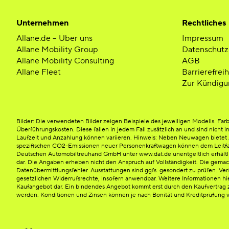
Unternehmen
Rechtliches
Allane.de – Über uns
Impressum
Allane Mobility Group
Datenschutz
Allane Mobility Consulting
AGB
Allane Fleet
Barrierefrei
Zur Kündigu
Bilder: Die verwendeten Bilder zeigen Beispiele des jeweiligen Modells. F
Überführungskosten. Diese fallen in jedem Fall zusätzlich an und sind nicht i
Laufzeit und Anzahlung können variieren. Hinweis: Neben Neuwagen bietet Al
spezifischen CO2-Emissionen neuer Personenkraftwagen können dem Leitfad
Deutschen Automobiltreuhand GmbH unter www.dat.de unentgeltlich erhältlich 
dar. Die Angaben erheben nicht den Anspruch auf Vollständigkeit. Die gema
Datenübermittlungsfehler. Ausstattungen sind ggfs. gesondert zu prüfen. Verf
gesetzlichen Widerrufsrechte, insofern anwendbar. Weitere Informationen hi
Kaufangebot dar. Ein bindendes Angebot kommt erst durch den Kaufvertrag z
werden. Konditionen und Zinsen können je nach Bonität und Kreditprüfung v