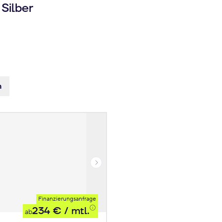
Silber
n
Finanzierungsanfrage
234 €
/ mtl.
ab