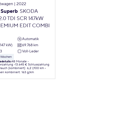
twagen | 2022
Superb
SKODA
2.0 TDI SCR 147kW
EMIUM EDIT COMBI
Automatik
(147 kW)
69.768 km
23
Voll-Leder
 8 Wochen
sdetails
:
48 Monate
erzahlung
13.645 € Schlusszahlung
brauch (kombiniert)
:
6,2 l/100 km
nen
kombiniert
:
163 g/km