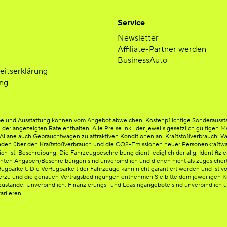
Service
Newsletter
Affiliate-Partner werden
BusinessAuto
heitserklärung
ng
arbe und Ausstattung können vom Angebot abweichen. Kostenpflichtige Sonderausst
n der angezeigten Rate enthalten. Alle Preise inkl. der jeweils gesetzlich gültigen
lane auch Gebrauchtwagen zu attraktiven Konditionen an. Kraftstoffverbrauch: Weit
en über den Kraftstoffverbrauch und die CO2-Emissionen neuer Personenkraftwag
ist. Beschreibung: Die Fahrzeugbeschreibung dient lediglich der allg. Identifizie
chten Angaben/Beschreibungen sind unverbindlich und dienen nicht als zugesichert
ügbarkeit: Die Verfügbarkeit der Fahrzeuge kann nicht garantiert werden und ist vo
erzu und die genauen Vertragsbedingungen entnehmen Sie bitte dem jeweiligen Kau
ustande. Unverbindlich: Finanzierungs- und Leasingangebote sind unverbindlich un
ariieren.