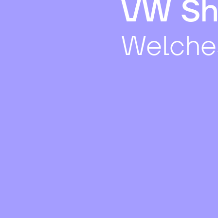
VW Sh
Welches