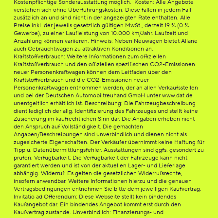
Kostenpflichtige Sonderausstattung möglich. Kosten: Alle Angebote
verstehen sich ohne Überführungskosten. Diese fallen in jedem Fall
zusätzlich an und sind nicht in der angezeigten Rate enthalten. Alle
Preise inkl. der jeweils gesetzlich gültigen MwSt., derzeit 19 % (0 %
Gewerbe), zu einer Laufleistung von 10.000 km/Jahr. Laufzeit und
Anzahlung können variieren. Hinweis: Neben Neuwagen bietet Allane
auch Gebrauchtwagen zu attraktiven Konditionen an.
Kraftstoffverbrauch: Weitere Informationen zum offiziellen
Kraftstoffverbrauch und den offiziellen spezifischen CO2-Emissionen
neuer Personenkraftwagen können dem Leitfaden über den
Kraftstoffverbrauch und die CO2-Emissionen neuer
Personenkraftwagen entnommen werden, der an allen Verkaufsstellen
und bei der Deutschen Automobiltreuhand GmbH unter www.dat.de
unentgeltlich erhältlich ist. Beschreibung: Die Fahrzeugbeschreibung
dient lediglich der allg. Identifizierung des Fahrzeuges und stellt keine
Zusicherung im kaufrechtlichen Sinn dar. Die Angaben erheben nicht
den Anspruch auf Vollständigkeit. Die gemachten
Angaben/Beschreibungen sind unverbindlich und dienen nicht als
zugesicherte Eigenschaften. Der Verkäufer übernimmt keine Haftung für
Tipp u. Datenübermittlungsfehler. Ausstattungen sind ggfs. gesondert zu
prüfen. Verfügbarkeit: Die Verfügbarkeit der Fahrzeuge kann nicht
garantiert werden und ist von der aktuellen Lager- und Lieferlage
abhängig. Widerruf: Es gelten die gesetzlichen Widerrufsrechte,
insofern anwendbar. Weitere Informationen hierzu und die genauen
Vertragsbedingungen entnehmen Sie bitte dem jeweiligen Kaufvertrag.
Invitatio ad Offerendum: Diese Webseite stellt kein bindendes
Kaufangebot dar. Ein bindendes Angebot kommt erst durch den
Kaufvertrag zustande. Unverbindlich: Finanzierungs- und