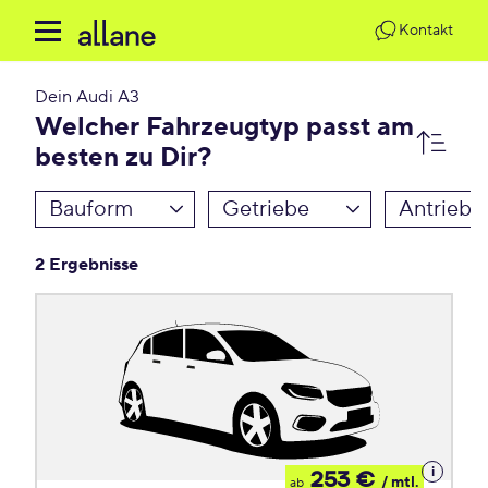
Kontakt
Dein
Audi A3
Welcher Fahrzeugtyp passt am
besten zu Dir?
Bauform
Getriebe
Antrieb
2 Ergebnisse
Details
253 €
/ mtl.
ab
zum