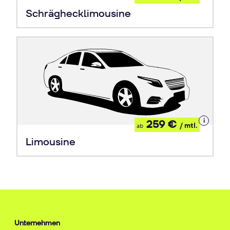
Leasing
Schräghecklimousine
Details
259 €
/ mtl.
ab
zum
Leasing
Limousine
Unternehmen