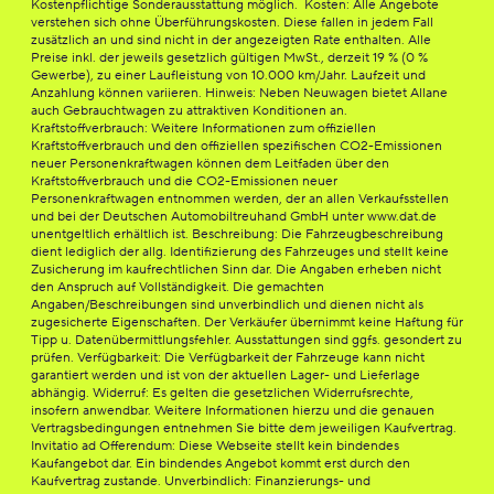
Kostenpflichtige Sonderausstattung möglich. Kosten: Alle Angebote
verstehen sich ohne Überführungskosten. Diese fallen in jedem Fall
zusätzlich an und sind nicht in der angezeigten Rate enthalten. Alle
Preise inkl. der jeweils gesetzlich gültigen MwSt., derzeit 19 % (0 %
Gewerbe), zu einer Laufleistung von 10.000 km/Jahr. Laufzeit und
Anzahlung können variieren. Hinweis: Neben Neuwagen bietet Allane
auch Gebrauchtwagen zu attraktiven Konditionen an.
Kraftstoffverbrauch: Weitere Informationen zum offiziellen
Kraftstoffverbrauch und den offiziellen spezifischen CO2-Emissionen
neuer Personenkraftwagen können dem Leitfaden über den
Kraftstoffverbrauch und die CO2-Emissionen neuer
Personenkraftwagen entnommen werden, der an allen Verkaufsstellen
und bei der Deutschen Automobiltreuhand GmbH unter www.dat.de
unentgeltlich erhältlich ist. Beschreibung: Die Fahrzeugbeschreibung
dient lediglich der allg. Identifizierung des Fahrzeuges und stellt keine
Zusicherung im kaufrechtlichen Sinn dar. Die Angaben erheben nicht
den Anspruch auf Vollständigkeit. Die gemachten
Angaben/Beschreibungen sind unverbindlich und dienen nicht als
zugesicherte Eigenschaften. Der Verkäufer übernimmt keine Haftung für
Tipp u. Datenübermittlungsfehler. Ausstattungen sind ggfs. gesondert zu
prüfen. Verfügbarkeit: Die Verfügbarkeit der Fahrzeuge kann nicht
garantiert werden und ist von der aktuellen Lager- und Lieferlage
abhängig. Widerruf: Es gelten die gesetzlichen Widerrufsrechte,
insofern anwendbar. Weitere Informationen hierzu und die genauen
Vertragsbedingungen entnehmen Sie bitte dem jeweiligen Kaufvertrag.
Invitatio ad Offerendum: Diese Webseite stellt kein bindendes
Kaufangebot dar. Ein bindendes Angebot kommt erst durch den
Kaufvertrag zustande. Unverbindlich: Finanzierungs- und