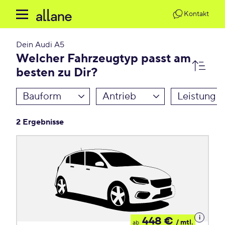
Kontakt
Dein
Audi A5
Welcher Fahrzeugtyp passt am
besten zu Dir?
Bauform
Antrieb
Leistung
2 Ergebnisse
Details
448 €
/ mtl.
ab
zum