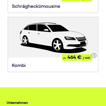
Leasing
Schräghecklimousine
Details
464 €
/ mtl.
ab
zum
Leasing
Kombi
Unternehmen