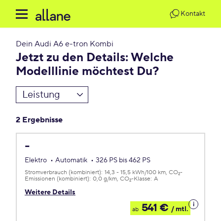
Kontakt
Dein
Audi A6 e-tron Kombi
Jetzt zu den Details: Welche
Modelllinie möchtest Du?
Leistung
2 Ergebnisse
-
Elektro
Automatik
326 PS bis 462 PS
Stromverbrauch (kombiniert):
14,3 - 15,5 kWh/100 km
CO
-
2
Emissionen (kombiniert):
0,0 g/km
CO
-Klasse:
A
2
Weitere Details
Details
541 €
/ mtl.
ab
zum
Leasing