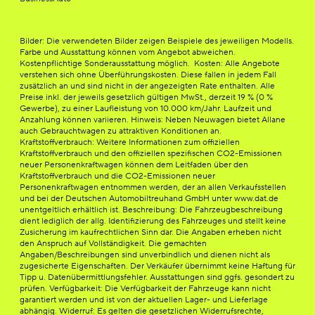
Bilder: Die verwendeten Bilder zeigen Beispiele des jeweiligen Modells.
Farbe und Ausstattung können vom Angebot abweichen.
Kostenpflichtige Sonderausstattung möglich. Kosten: Alle Angebote
verstehen sich ohne Überführungskosten. Diese fallen in jedem Fall
zusätzlich an und sind nicht in der angezeigten Rate enthalten. Alle
Preise inkl. der jeweils gesetzlich gültigen MwSt., derzeit 19 % (0 %
Gewerbe), zu einer Laufleistung von 10.000 km/Jahr. Laufzeit und
Anzahlung können variieren. Hinweis: Neben Neuwagen bietet Allane
auch Gebrauchtwagen zu attraktiven Konditionen an.
Kraftstoffverbrauch: Weitere Informationen zum offiziellen
Kraftstoffverbrauch und den offiziellen spezifischen CO2-Emissionen
neuer Personenkraftwagen können dem Leitfaden über den
Kraftstoffverbrauch und die CO2-Emissionen neuer
Personenkraftwagen entnommen werden, der an allen Verkaufsstellen
und bei der Deutschen Automobiltreuhand GmbH unter www.dat.de
unentgeltlich erhältlich ist. Beschreibung: Die Fahrzeugbeschreibung
dient lediglich der allg. Identifizierung des Fahrzeuges und stellt keine
Zusicherung im kaufrechtlichen Sinn dar. Die Angaben erheben nicht
den Anspruch auf Vollständigkeit. Die gemachten
Angaben/Beschreibungen sind unverbindlich und dienen nicht als
zugesicherte Eigenschaften. Der Verkäufer übernimmt keine Haftung für
Tipp u. Datenübermittlungsfehler. Ausstattungen sind ggfs. gesondert zu
prüfen. Verfügbarkeit: Die Verfügbarkeit der Fahrzeuge kann nicht
garantiert werden und ist von der aktuellen Lager- und Lieferlage
abhängig. Widerruf: Es gelten die gesetzlichen Widerrufsrechte,