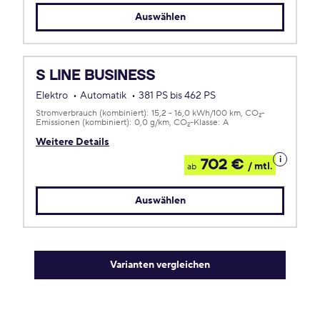
Auswählen
S LINE BUSINESS
Elektro
Automatik
381 PS bis 462 PS
Stromverbrauch (kombiniert):
15,2 - 16,0 kWh/100 km
CO
-
2
Emissionen (kombiniert):
0,0 g/km
CO
-Klasse:
A
2
Weitere Details
Details
702 €
/ mtl.
ab
zum
Leasing
Auswählen
Varianten vergleichen