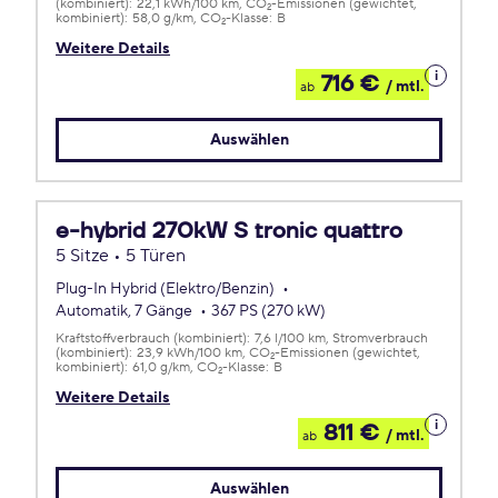
(kombiniert):
22,1 kWh/100 km
CO
-Emissionen (gewichtet,
2
kombiniert):
58,0 g/km
CO
-Klasse:
B
2
Weitere Details
Details
716 €
/ mtl.
ab
zum
Leasing
Auswählen
e-hybrid 270kW S tronic quattro
5 Sitze • 5 Türen
Plug-In Hybrid (Elektro/Benzin)
Automatik, 7 Gänge
367 PS (270 kW)
Kraftstoffverbrauch (kombiniert):
7,6 l/100 km
Stromverbrauch
(kombiniert):
23,9 kWh/100 km
CO
-Emissionen (gewichtet,
2
kombiniert):
61,0 g/km
CO
-Klasse:
B
2
Weitere Details
Details
811 €
/ mtl.
ab
zum
Leasing
Auswählen