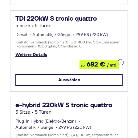
TDI 220kW S tronic quattro
5 Sitze • 5 Türen
Diesel
Automatik, 7 Gänge
299 PS (220 kW)
Kraftstoffverbrauch (kombiniert):
5,8 l/100 km
CO
-Emissionen
2
(kombiniert):
153,0 g/km
CO
-Klasse:
E
2
Weitere Details
Details
682 €
/ mtl.
ab
zum
Leasing
Auswählen
e-hybrid 220kW S tronic quattro
5 Sitze • 5 Türen
Plug-In Hybrid (Elektro/Benzin)
Automatik, 7 Gänge
299 PS (220 kW)
Kraftstoffverbrauch (kombiniert):
7,4 l/100 km
Stromverbrauch