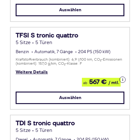
Leasing
Auswählen
TFSI S tronic quattro
5 Sitze • 5 Türen
Benzin
Automatik, 7 Gänge
204 PS (150 kW)
Kraftstoffverbrauch (kombiniert):
6,9 l/100 km
CO
-Emissionen
2
(kombiniert):
157,0 g/km
CO
-Klasse:
F
2
Weitere Details
Details
567 €
/ mtl.
ab
zum
Leasing
Auswählen
TDI S tronic quattro
5 Sitze • 5 Türen
Diesel
Automatik, 7 Gänge
204 PS (150 kW)