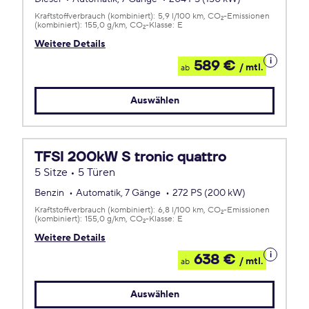
Kraftstoffverbrauch (kombiniert):
5,9 l/100 km
CO
-Emissionen
2
(kombiniert):
155,0 g/km
CO
-Klasse:
E
2
Weitere Details
Details
589 €
/ mtl.
ab
zum
Leasing
Auswählen
TFSI 200kW S tronic quattro
5 Sitze • 5 Türen
Benzin
Automatik, 7 Gänge
272 PS (200 kW)
Kraftstoffverbrauch (kombiniert):
6,8 l/100 km
CO
-Emissionen
2
(kombiniert):
155,0 g/km
CO
-Klasse:
E
2
Weitere Details
Details
638 €
/ mtl.
ab
zum
Leasing
Auswählen