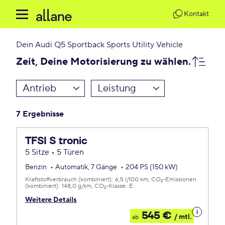
Kontakt
Dein
Audi Q5 Sportback Sports Utility Vehicle
Zeit, Deine Motorisierung zu wählen.
Antrieb
Leistung
7 Ergebnisse
TFSI S tronic
5 Sitze • 5 Türen
Benzin
Automatik, 7 Gänge
204 PS (150 kW)
Kraftstoffverbrauch (kombiniert):
6,5 l/100 km
CO
-Emissionen
2
(kombiniert):
148,0 g/km
CO
-Klasse:
E
2
Weitere Details
Details
545 €
/ mtl.
ab
zum