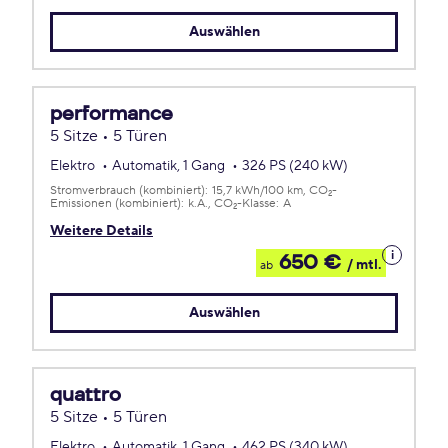
Leasing
Auswählen
performance
5 Sitze • 5 Türen
Elektro
Automatik, 1 Gang
326 PS (240 kW)
Stromverbrauch (kombiniert):
15,7 kWh/100 km
CO
-
2
Emissionen (kombiniert):
k.A.
CO
-Klasse:
A
2
Weitere Details
Details
650 €
/ mtl.
ab
zum
Leasing
Auswählen
quattro
5 Sitze • 5 Türen
Elektro
Automatik, 1 Gang
462 PS (340 kW)