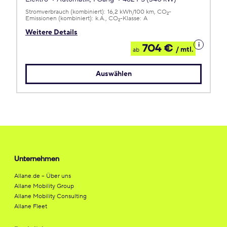
Stromverbrauch (kombiniert):
16,2 kWh/100 km
CO
-
2
Emissionen (kombiniert):
k.A.
CO
-Klasse:
A
2
Weitere Details
Details
704 €
/ mtl.
ab
zum
Leasing
Auswählen
Unternehmen
Allane.de – Über uns
Allane Mobility Group
Allane Mobility Consulting
Allane Fleet