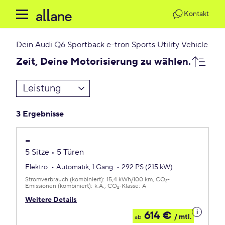
Kontakt
Dein
Audi Q6 Sportback e-tron Sports Utility Vehicle
Zeit, Deine Motorisierung zu wählen.
Leistung
3 Ergebnisse
-
5 Sitze • 5 Türen
Elektro
Automatik, 1 Gang
292 PS (215 kW)
Stromverbrauch (kombiniert):
15,4 kWh/100 km
CO
-
2
Emissionen (kombiniert):
k.A.
CO
-Klasse:
A
2
Weitere Details
Details
614 €
/ mtl.
ab
zum