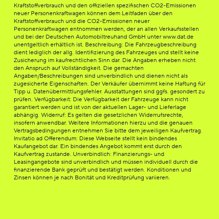
Kraftstoffverbrauch und den offiziellen spezifischen CO2-Emissionen
neuer Personenkraftwagen können dem Leitfaden über den
Kraftstoffverbrauch und die CO2-Emissionen neuer
Personenkraftwagen entnommen werden, der an allen Verkaufsstellen
und bei der Deutschen Automobiltreuhand GmbH unter www.dat.de
unentgeltlich erhältlich ist. Beschreibung: Die Fahrzeugbeschreibung
dient lediglich der allg. Identifizierung des Fahrzeuges und stellt keine
Zusicherung im kaufrechtlichen Sinn dar. Die Angaben erheben nicht
den Anspruch auf Vollständigkeit. Die gemachten
Angaben/Beschreibungen sind unverbindlich und dienen nicht als
zugesicherte Eigenschaften. Der Verkäufer übernimmt keine Haftung für
Tipp u. Datenübermittlungsfehler. Ausstattungen sind ggfs. gesondert zu
prüfen. Verfügbarkeit: Die Verfügbarkeit der Fahrzeuge kann nicht
garantiert werden und ist von der aktuellen Lager- und Lieferlage
abhängig. Widerruf: Es gelten die gesetzlichen Widerrufsrechte,
insofern anwendbar. Weitere Informationen hierzu und die genauen
Vertragsbedingungen entnehmen Sie bitte dem jeweiligen Kaufvertrag.
Invitatio ad Offerendum: Diese Webseite stellt kein bindendes
Kaufangebot dar. Ein bindendes Angebot kommt erst durch den
Kaufvertrag zustande. Unverbindlich: Finanzierungs- und
Leasingangebote sind unverbindlich und müssen individuell durch die
finanzierende Bank geprüft und bestätigt werden. Konditionen und
Zinsen können je nach Bonität und Kreditprüfung variieren.