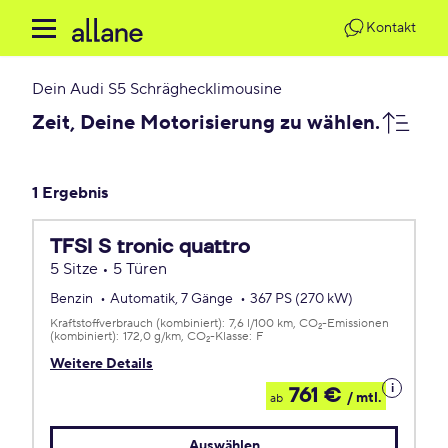
Kontakt
Dein
Audi S5 Schräghecklimousine
Zeit, Deine Motorisierung zu wählen.
1 Ergebnis
TFSI S tronic quattro
5 Sitze • 5 Türen
Benzin
Automatik, 7 Gänge
367 PS (270 kW)
Kraftstoffverbrauch (kombiniert):
7,6 l/100 km
CO
-Emissionen
2
(kombiniert):
172,0 g/km
CO
-Klasse:
F
2
Weitere Details
Details
761 €
/ mtl.
ab
zum
Leasing
Auswählen