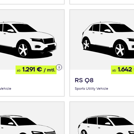
Details
1.291 €
1.642
/ mtl.
ab
ab
zum
Leasing
RS Q8
 Vehicle
Sports Utility Vehicle