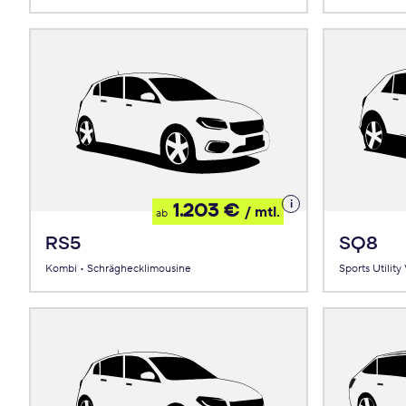
Details
1.203 €
/ mtl.
ab
zum
Leasing
RS5
SQ8
Kombi • Schräghecklimousine
Sports Utility