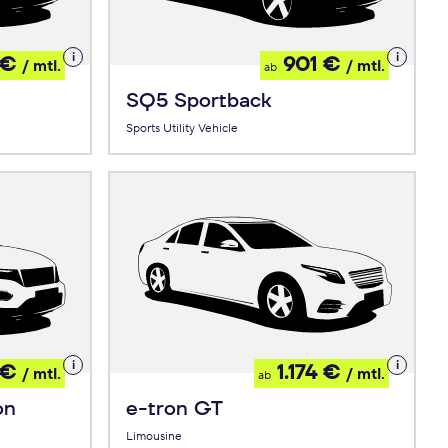
Details
Details
 €
901 €
/ mtl.
/ mtl.
ab
zum
zum
Leasing
Leasing
SQ5 Sportback
Sports Utility Vehicle
Details
Details
 €
1.174 €
/ mtl.
/ mtl.
ab
zum
zum
Leasing
Leasing
on
e-tron GT
Limousine