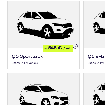
Details
545 €
/ mtl.
ab
zum
Leasing
Q5 Sportback
Q6 e-t
Sports Utility Vehicle
Sports Utility