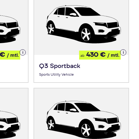
Details
Details
 €
430 €
/ mtl.
/ mtl.
ab
zum
zum
Leasing
Leasing
Q3 Sportback
Sports Utility Vehicle