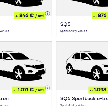
Details
846 €
876
/ mtl.
ab
ab
zum
Leasing
SQ5
 Vehicle
Sports Utility Vehicle
Details
1.071 €
1.098
/ mtl.
ab
ab
zum
Leasing
tron
SQ6 Sportback e-tr
 Vehicle
Sports Utility Vehicle