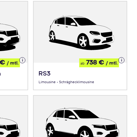
Details
Details
 €
738 €
/ mtl.
/ mtl.
ab
zum
zum
Leasing
Leasing
n
RS3
Limousine • Schräghecklimousine