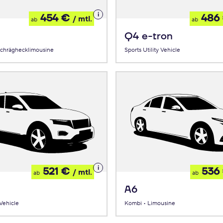
Details
454 €
486
/ mtl.
ab
ab
zum
Leasing
Q4 e-tron
Schräghecklimousine
Sports Utility Vehicle
Details
521 €
536
/ mtl.
ab
ab
zum
Leasing
A6
 Vehicle
Kombi • Limousine