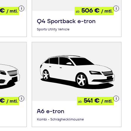
Details
Details
 €
506 €
/ mtl.
/ mtl.
ab
zum
zum
Leasing
Leasing
Q4 Sportback e-tron
Sports Utility Vehicle
Details
Details
 €
541 €
/ mtl.
/ mtl.
ab
zum
zum
Leasing
Leasing
A6 e-tron
Kombi • Schräghecklimousine