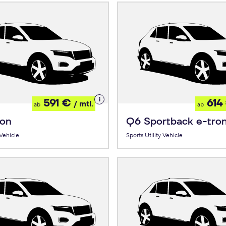
Details
591 €
614
/ mtl.
ab
ab
zum
Leasing
ron
Q6 Sportback e-tro
 Vehicle
Sports Utility Vehicle