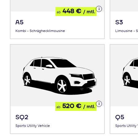
Details
448 €
/ mtl.
ab
zum
Leasing
A5
S3
Kombi • Schräghecklimousine
Limousine • 
Details
520 €
/ mtl.
ab
zum
Leasing
SQ2
Q5
Sports Utility Vehicle
Sports Utility