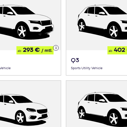
Details
293 €
402
/ mtl.
ab
ab
zum
Leasing
Q3
 Vehicle
Sports Utility Vehicle