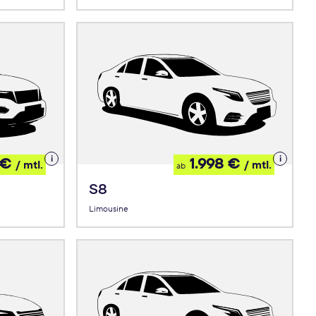
Details
Details
 €
1.998 €
/ mtl.
/ mtl.
ab
zum
zum
Leasing
Leasing
S8
Limousine