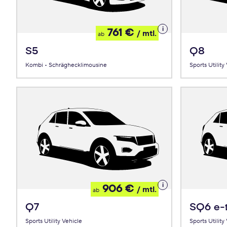
Details
761 €
/ mtl.
ab
zum
Leasing
S5
Q8
Kombi • Schräghecklimousine
Sports Utility
Details
906 €
/ mtl.
ab
zum
Leasing
Q7
SQ6 e-
Sports Utility Vehicle
Sports Utility