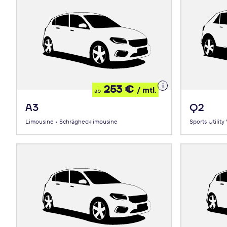
Details
253 €
/ mtl.
ab
zum
Leasing
A3
Q2
Limousine • Schräghecklimousine
Sports Utility