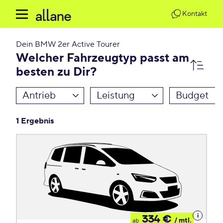
Kontakt
Dein
BMW 2er Active Tourer
Welcher Fahrzeugtyp passt am
besten zu Dir?
Antrieb
Leistung
Budget
1 Ergebnis
Details
334 €
/ mtl.
ab
zum