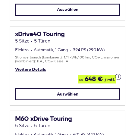
Leasing
Auswählen
xDrive40 Touring
5 Sitze • 5 Türen
Elektro
Automatik, 1 Gang
394 PS (290 kW)
Stromverbrauch (kombiniert):
17,1 kWh/100 km
CO
-Emissionen
2
(kombiniert):
k.A.
CO
-Klasse:
A
2
Weitere Details
Details
648 €
/ mtl.
ab
zum
Leasing
Auswählen
M60 xDrive Touring
5 Sitze • 5 Türen
Elektro
Automatik, 1 Gang
601 PS (442 kW)