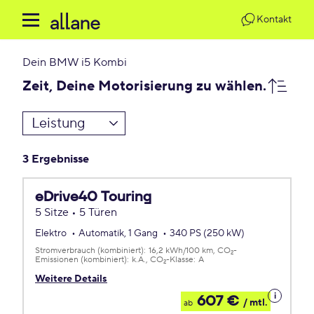
Kontakt
Dein
BMW i5 Kombi
Zeit, Deine Motorisierung zu wählen.
Leistung
3 Ergebnisse
eDrive40 Touring
5 Sitze • 5 Türen
Elektro
Automatik, 1 Gang
340 PS (250 kW)
Stromverbrauch (kombiniert):
16,2 kWh/100 km
CO
-
2
Emissionen (kombiniert):
k.A.
CO
-Klasse:
A
2
Weitere Details
Details
607 €
/ mtl.
ab
zum