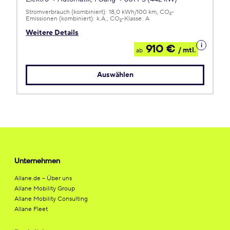
Stromverbrauch (kombiniert):
18,0 kWh/100 km
CO
-
2
Emissionen (kombiniert):
k.A.
CO
-Klasse:
A
2
Weitere Details
Details
910 €
/ mtl.
ab
zum
Leasing
Auswählen
Unternehmen
Allane.de – Über uns
Allane Mobility Group
Allane Mobility Consulting
Allane Fleet