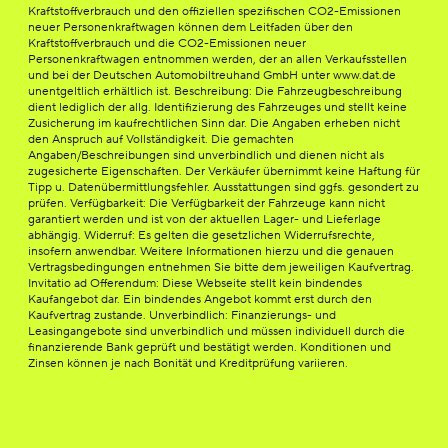
Kraftstoffverbrauch und den offiziellen spezifischen CO2-Emissionen
neuer Personenkraftwagen können dem Leitfaden über den
Kraftstoffverbrauch und die CO2-Emissionen neuer
Personenkraftwagen entnommen werden, der an allen Verkaufsstellen
und bei der Deutschen Automobiltreuhand GmbH unter www.dat.de
unentgeltlich erhältlich ist. Beschreibung: Die Fahrzeugbeschreibung
dient lediglich der allg. Identifizierung des Fahrzeuges und stellt keine
Zusicherung im kaufrechtlichen Sinn dar. Die Angaben erheben nicht
den Anspruch auf Vollständigkeit. Die gemachten
Angaben/Beschreibungen sind unverbindlich und dienen nicht als
zugesicherte Eigenschaften. Der Verkäufer übernimmt keine Haftung für
Tipp u. Datenübermittlungsfehler. Ausstattungen sind ggfs. gesondert zu
prüfen. Verfügbarkeit: Die Verfügbarkeit der Fahrzeuge kann nicht
garantiert werden und ist von der aktuellen Lager- und Lieferlage
abhängig. Widerruf: Es gelten die gesetzlichen Widerrufsrechte,
insofern anwendbar. Weitere Informationen hierzu und die genauen
Vertragsbedingungen entnehmen Sie bitte dem jeweiligen Kaufvertrag.
Invitatio ad Offerendum: Diese Webseite stellt kein bindendes
Kaufangebot dar. Ein bindendes Angebot kommt erst durch den
Kaufvertrag zustande. Unverbindlich: Finanzierungs- und
Leasingangebote sind unverbindlich und müssen individuell durch die
finanzierende Bank geprüft und bestätigt werden. Konditionen und
Zinsen können je nach Bonität und Kreditprüfung variieren.