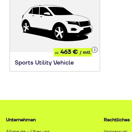
Details
463 €
/ mtl.
ab
zum
Leasing
Sports Utility Vehicle
Unternehmen
Rechtliches
Allane.de – Über uns
Impressum