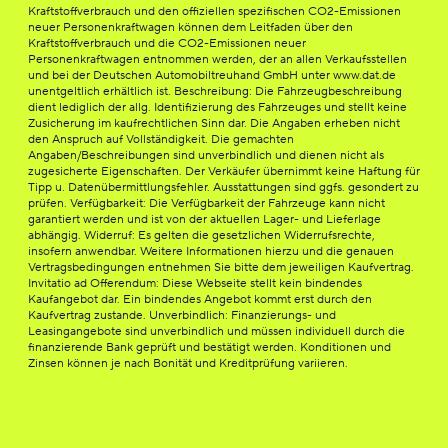
Kraftstoffverbrauch und den offiziellen spezifischen CO2-Emissionen
neuer Personenkraftwagen können dem Leitfaden über den
Kraftstoffverbrauch und die CO2-Emissionen neuer
Personenkraftwagen entnommen werden, der an allen Verkaufsstellen
und bei der Deutschen Automobiltreuhand GmbH unter www.dat.de
unentgeltlich erhältlich ist. Beschreibung: Die Fahrzeugbeschreibung
dient lediglich der allg. Identifizierung des Fahrzeuges und stellt keine
Zusicherung im kaufrechtlichen Sinn dar. Die Angaben erheben nicht
den Anspruch auf Vollständigkeit. Die gemachten
Angaben/Beschreibungen sind unverbindlich und dienen nicht als
zugesicherte Eigenschaften. Der Verkäufer übernimmt keine Haftung für
Tipp u. Datenübermittlungsfehler. Ausstattungen sind ggfs. gesondert zu
prüfen. Verfügbarkeit: Die Verfügbarkeit der Fahrzeuge kann nicht
garantiert werden und ist von der aktuellen Lager- und Lieferlage
abhängig. Widerruf: Es gelten die gesetzlichen Widerrufsrechte,
insofern anwendbar. Weitere Informationen hierzu und die genauen
Vertragsbedingungen entnehmen Sie bitte dem jeweiligen Kaufvertrag.
Invitatio ad Offerendum: Diese Webseite stellt kein bindendes
Kaufangebot dar. Ein bindendes Angebot kommt erst durch den
Kaufvertrag zustande. Unverbindlich: Finanzierungs- und
Leasingangebote sind unverbindlich und müssen individuell durch die
finanzierende Bank geprüft und bestätigt werden. Konditionen und
Zinsen können je nach Bonität und Kreditprüfung variieren.