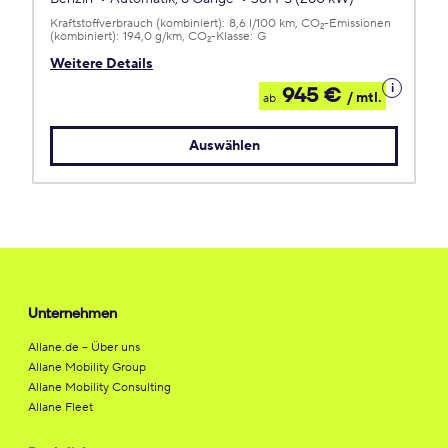
Kraftstoffverbrauch (kombiniert):
8,6 l/100 km
CO
-Emissionen
2
(kombiniert):
194,0 g/km
CO
-Klasse:
G
2
Weitere Details
Details
945 €
/ mtl.
ab
zum
Leasing
Auswählen
Unternehmen
Allane.de – Über uns
Allane Mobility Group
Allane Mobility Consulting
Allane Fleet