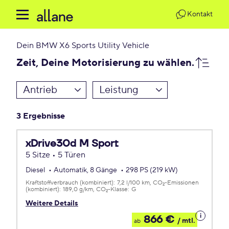
Kontakt
Dein
BMW X6 Sports Utility Vehicle
Zeit, Deine Motorisierung zu wählen.
Antrieb
Leistung
3 Ergebnisse
xDrive30d M Sport
5 Sitze • 5 Türen
Diesel
Automatik, 8 Gänge
298 PS (219 kW)
Kraftstoffverbrauch (kombiniert):
7,2 l/100 km
CO
-Emissionen
2
(kombiniert):
189,0 g/km
CO
-Klasse:
G
2
Weitere Details
Details
866 €
/ mtl.
ab
zum