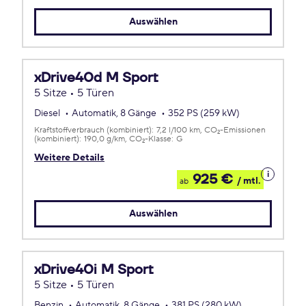
Leasing
Auswählen
xDrive40d M Sport
5 Sitze • 5 Türen
Diesel
Automatik, 8 Gänge
352 PS (259 kW)
Kraftstoffverbrauch (kombiniert):
7,2 l/100 km
CO
-Emissionen
2
(kombiniert):
190,0 g/km
CO
-Klasse:
G
2
Weitere Details
Details
925 €
/ mtl.
ab
zum
Leasing
Auswählen
xDrive40i M Sport
5 Sitze • 5 Türen
Benzin
Automatik, 8 Gänge
381 PS (280 kW)