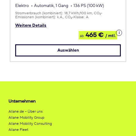
Elektro
Automatik, 1 Gang
136 PS (100 kW)
Stromverbrauch (kombiniert):
18,7 kWh/100 km
CO
-
2
Emissionen (kombiniert):
k.A.
CO
-Klasse:
A
2
Weitere Details
Details
465 €
/ mtl.
ab
zum
Leasing
Auswählen
Unternehmen
Allane.de – Über uns
Allane Mobility Group
Allane Mobility Consulting
Allane Fleet