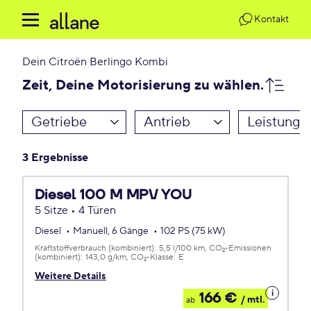
Kontakt
Dein
Citroën Berlingo Kombi
Zeit, Deine Motorisierung zu wählen.
Getriebe
Antrieb
Leistung
3 Ergebnisse
Diesel 100 M MPV YOU
5 Sitze • 4 Türen
Diesel
Manuell, 6 Gänge
102 PS (75 kW)
Kraftstoffverbrauch (kombiniert):
5,5 l/100 km
CO
-Emissionen
2
(kombiniert):
143,0 g/km
CO
-Klasse:
E
2
Weitere Details
Details
166 €
/ mtl.
ab
zum