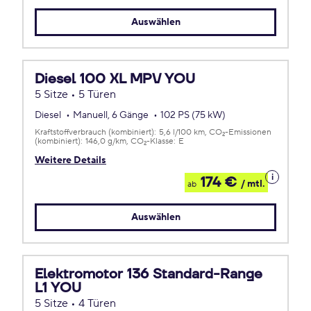
Leasing
Auswählen
Diesel 100 XL MPV YOU
5 Sitze • 5 Türen
Diesel
Manuell, 6 Gänge
102 PS (75 kW)
Kraftstoffverbrauch (kombiniert):
5,6 l/100 km
CO
-Emissionen
2
(kombiniert):
146,0 g/km
CO
-Klasse:
E
2
Weitere Details
Details
174 €
/ mtl.
ab
zum
Leasing
Auswählen
Elektromotor 136 Standard-Range
L1 YOU
5 Sitze • 4 Türen