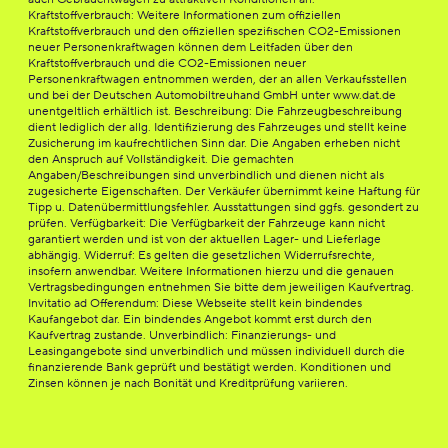
Kraftstoffverbrauch: Weitere Informationen zum offiziellen
Kraftstoffverbrauch und den offiziellen spezifischen CO2-Emissionen
neuer Personenkraftwagen können dem Leitfaden über den
Kraftstoffverbrauch und die CO2-Emissionen neuer
Personenkraftwagen entnommen werden, der an allen Verkaufsstellen
und bei der Deutschen Automobiltreuhand GmbH unter www.dat.de
unentgeltlich erhältlich ist. Beschreibung: Die Fahrzeugbeschreibung
dient lediglich der allg. Identifizierung des Fahrzeuges und stellt keine
Zusicherung im kaufrechtlichen Sinn dar. Die Angaben erheben nicht
den Anspruch auf Vollständigkeit. Die gemachten
Angaben/Beschreibungen sind unverbindlich und dienen nicht als
zugesicherte Eigenschaften. Der Verkäufer übernimmt keine Haftung für
Tipp u. Datenübermittlungsfehler. Ausstattungen sind ggfs. gesondert zu
prüfen. Verfügbarkeit: Die Verfügbarkeit der Fahrzeuge kann nicht
garantiert werden und ist von der aktuellen Lager- und Lieferlage
abhängig. Widerruf: Es gelten die gesetzlichen Widerrufsrechte,
insofern anwendbar. Weitere Informationen hierzu und die genauen
Vertragsbedingungen entnehmen Sie bitte dem jeweiligen Kaufvertrag.
Invitatio ad Offerendum: Diese Webseite stellt kein bindendes
Kaufangebot dar. Ein bindendes Angebot kommt erst durch den
Kaufvertrag zustande. Unverbindlich: Finanzierungs- und
Leasingangebote sind unverbindlich und müssen individuell durch die
finanzierende Bank geprüft und bestätigt werden. Konditionen und
Zinsen können je nach Bonität und Kreditprüfung variieren.