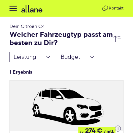
Kontakt
Dein
Citroën C4
Welcher Fahrzeugtyp passt am
besten zu Dir?
Leistung
Budget
1 Ergebnis
Details
274 €
/ mtl.
ab
zum