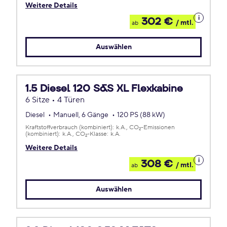
Weitere Details
Details
302 €
/ mtl.
ab
zum
Leasing
Auswählen
1.5 Diesel 120 S&S XL Flexkabine
6 Sitze • 4 Türen
Diesel
Manuell, 6 Gänge
120 PS (88 kW)
Kraftstoffverbrauch (kombiniert):
k.A.
CO
-Emissionen
2
(kombiniert):
k.A.
CO
-Klasse:
k.A.
2
Weitere Details
Details
308 €
/ mtl.
ab
zum
Leasing
Auswählen