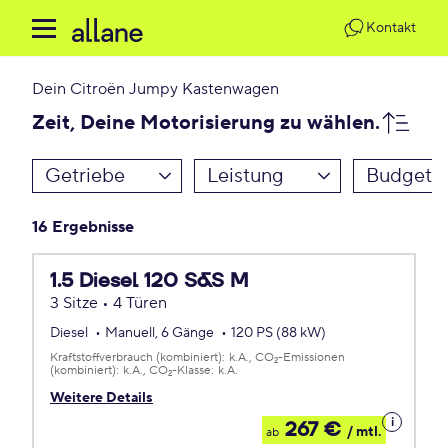
Kontakt
Dein
Citroën Jumpy Kastenwagen
Zeit, Deine Motorisierung zu wählen.
Getriebe
Leistung
Budget
16 Ergebnisse
1.5 Diesel 120 S&S M
3 Sitze • 4 Türen
Diesel
Manuell, 6 Gänge
120 PS (88 kW)
Kraftstoffverbrauch (kombiniert):
k.A.
CO
-Emissionen
2
(kombiniert):
k.A.
CO
-Klasse:
k.A.
2
Weitere Details
Details
267 €
/ mtl.
ab
zum