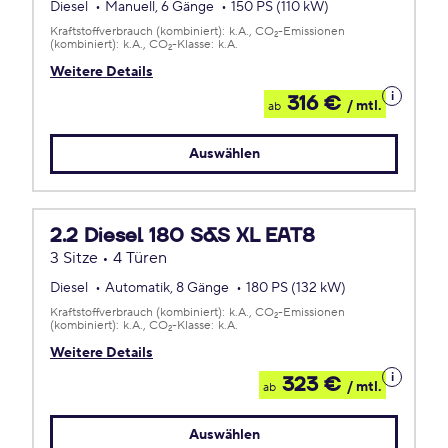
Diesel
Manuell, 6 Gänge
150 PS (110 kW)
Kraftstoffverbrauch (kombiniert):
k.A.
CO
-Emissionen
2
(kombiniert):
k.A.
CO
-Klasse:
k.A.
2
Weitere Details
Details
316 €
/ mtl.
ab
zum
Leasing
Auswählen
2.2 Diesel 180 S&S XL EAT8
3 Sitze • 4 Türen
Diesel
Automatik, 8 Gänge
180 PS (132 kW)
Kraftstoffverbrauch (kombiniert):
k.A.
CO
-Emissionen
2
(kombiniert):
k.A.
CO
-Klasse:
k.A.
2
Weitere Details
Details
323 €
/ mtl.
ab
zum
Leasing
Auswählen