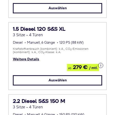
Leasing
Auswählen
1.5 Diesel 120 S&S XL
3 Sitze • 4 Türen
Diesel
Manuell, 6 Gänge
120 PS (88 kW)
Kraftstoffverbrauch (kombiniert):
k.A.
CO
-Emissionen
2
(kombiniert):
k.A.
CO
-Klasse:
k.A.
2
Weitere Details
Details
279 €
/ mtl.
ab
zum
Leasing
Auswählen
2.2 Diesel S&S 150 M
3 Sitze • 4 Türen
Diesel
Manuell, 6 Gänge
150 PS (110 kW)