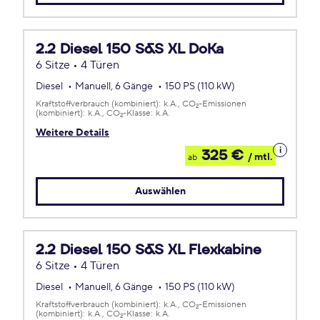
2.2 Diesel 150 S&S XL DoKa
6 Sitze • 4 Türen
Diesel
Manuell, 6 Gänge
150 PS (110 kW)
Kraftstoffverbrauch (kombiniert):
k.A.
CO
-Emissionen
2
(kombiniert):
k.A.
CO
-Klasse:
k.A.
2
Weitere Details
Details
325 €
/ mtl.
ab
zum
Leasing
Auswählen
2.2 Diesel 150 S&S XL Flexkabine
6 Sitze • 4 Türen
Diesel
Manuell, 6 Gänge
150 PS (110 kW)
Kraftstoffverbrauch (kombiniert):
k.A.
CO
-Emissionen
2
(kombiniert):
k.A.
CO
-Klasse:
k.A.
2