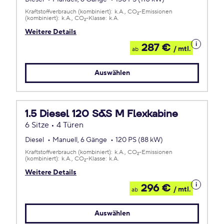
Kraftstoffverbrauch (kombiniert):
k.A.
CO
-Emissionen
2
(kombiniert):
k.A.
CO
-Klasse:
k.A.
2
Weitere Details
Details
287 €
/ mtl.
ab
zum
Leasing
Auswählen
1.5 Diesel 120 S&S M Flexkabine
6 Sitze • 4 Türen
Diesel
Manuell, 6 Gänge
120 PS (88 kW)
Kraftstoffverbrauch (kombiniert):
k.A.
CO
-Emissionen
2
(kombiniert):
k.A.
CO
-Klasse:
k.A.
2
Weitere Details
Details
296 €
/ mtl.
ab
zum
Leasing
Auswählen