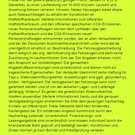
Preise inkl. der jeweils gesetzlich gültigen MwSt., derzeit 19 % (0 %
Gewerbe), zu einer Laufleistung von 10.000 km/Jahr. Laufzeit und
Anzahlung können variieren. Hinweis: Neben Neuwagen bietet Allane
auch Gebrauchtwagen zu attraktiven Konditionen an.
Kraftstoffverbrauch: Weitere Informationen zum offiziellen
Kraftstoffverbrauch und den offiziellen spezifischen CO2-Emissionen
neuer Personenkraftwagen können dem Leitfaden über den
Kraftstoffverbrauch und die CO2-Emissionen neuer
Personenkraftwagen entnommen werden, der an allen Verkaufsstellen
und bei der Deutschen Automobiltreuhand GmbH unter www.dat.de
unentgeltlich erhältlich ist. Beschreibung: Die Fahrzeugbeschreibung
dient lediglich der allg. Identifizierung des Fahrzeuges und stellt keine
Zusicherung im kaufrechtlichen Sinn dar. Die Angaben erheben nicht
den Anspruch auf Vollständigkeit. Die gemachten
Angaben/Beschreibungen sind unverbindlich und dienen nicht als
zugesicherte Eigenschaften. Der Verkäufer übernimmt keine Haftung für
Tipp u. Datenübermittlungsfehler. Ausstattungen sind ggfs. gesondert zu
prüfen. Verfügbarkeit: Die Verfügbarkeit der Fahrzeuge kann nicht
garantiert werden und ist von der aktuellen Lager- und Lieferlage
abhängig. Widerruf: Es gelten die gesetzlichen Widerrufsrechte,
insofern anwendbar. Weitere Informationen hierzu und die genauen
Vertragsbedingungen entnehmen Sie bitte dem jeweiligen Kaufvertrag.
Invitatio ad Offerendum: Diese Webseite stellt kein bindendes
Kaufangebot dar. Ein bindendes Angebot kommt erst durch den
Kaufvertrag zustande. Unverbindlich: Finanzierungs- und
Leasingangebote sind unverbindlich und müssen individuell durch die
finanzierende Bank geprüft und bestätigt werden. Konditionen und
Zinsen können je nach Bonität und Kreditprüfung variieren.