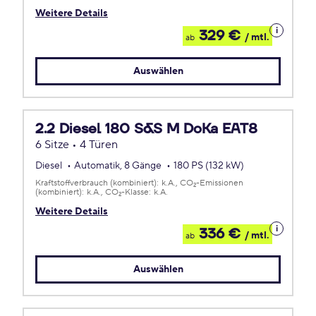
Weitere Details
Details
329 €
/ mtl.
ab
zum
Leasing
Auswählen
2.2 Diesel 180 S&S M DoKa EAT8
6 Sitze • 4 Türen
Diesel
Automatik, 8 Gänge
180 PS (132 kW)
Kraftstoffverbrauch (kombiniert):
k.A.
CO
-Emissionen
2
(kombiniert):
k.A.
CO
-Klasse:
k.A.
2
Weitere Details
Details
336 €
/ mtl.
ab
zum
Leasing
Auswählen