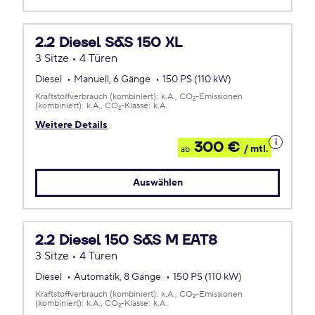
2.2 Diesel S&S 150 XL
3 Sitze • 4 Türen
Diesel
Manuell, 6 Gänge
150 PS (110 kW)
Kraftstoffverbrauch (kombiniert):
k.A.
CO
-Emissionen
2
(kombiniert):
k.A.
CO
-Klasse:
k.A.
2
Weitere Details
Details
300 €
/ mtl.
ab
zum
Leasing
Auswählen
2.2 Diesel 150 S&S M EAT8
3 Sitze • 4 Türen
Diesel
Automatik, 8 Gänge
150 PS (110 kW)
Kraftstoffverbrauch (kombiniert):
k.A.
CO
-Emissionen
2
(kombiniert):
k.A.
CO
-Klasse:
k.A.
2