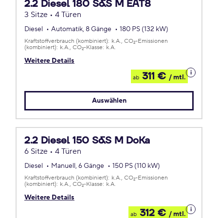
2.2 Diesel 180 S&S M EAT8
3 Sitze • 4 Türen
Diesel
Automatik, 8 Gänge
180 PS (132 kW)
Kraftstoffverbrauch (kombiniert):
k.A.
CO
-Emissionen
2
(kombiniert):
k.A.
CO
-Klasse:
k.A.
2
Weitere Details
Details
311 €
/ mtl.
ab
zum
Leasing
Auswählen
2.2 Diesel 150 S&S M DoKa
6 Sitze • 4 Türen
Diesel
Manuell, 6 Gänge
150 PS (110 kW)
Kraftstoffverbrauch (kombiniert):
k.A.
CO
-Emissionen
2
(kombiniert):
k.A.
CO
-Klasse:
k.A.
2
Weitere Details
Details
312 €
/ mtl.
ab
zum