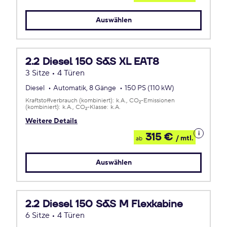
Leasing
Auswählen
2.2 Diesel 150 S&S XL EAT8
3 Sitze • 4 Türen
Diesel
Automatik, 8 Gänge
150 PS (110 kW)
Kraftstoffverbrauch (kombiniert):
k.A.
CO
-Emissionen
2
(kombiniert):
k.A.
CO
-Klasse:
k.A.
2
Weitere Details
Details
315 €
/ mtl.
ab
zum
Leasing
Auswählen
2.2 Diesel 150 S&S M Flexkabine
6 Sitze • 4 Türen