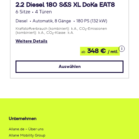
2.2 Diesel 180 S&S XL DoKa EAT8
6 Sitze • 4 Türen
Diesel
Automatik, 8 Gänge
180 PS (132 kW)
Kraftstoffverbrauch (kombiniert):
k.A.
CO
-Emissionen
2
(kombiniert):
k.A.
CO
-Klasse:
k.A.
2
Weitere Details
Details
348 €
/ mtl.
ab
zum
Leasing
Auswählen
Unternehmen
Allane.de – Über uns
Allane Mobility Group