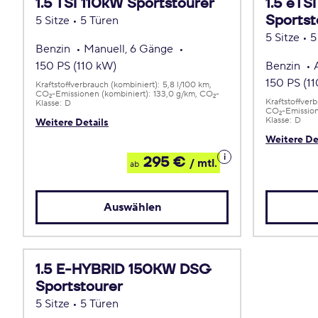
1.5 TSI 110kW Sportstourer
1.5 eTS
Sportst
5 Sitze • 5 Türen
5 Sitze • 
Benzin
Manuell, 6 Gänge
150 PS (110 kW)
Benzin
150 PS (1
Kraftstoffverbrauch (kombiniert):
5,8 l/100 km
CO
-Emissionen (kombiniert):
133,0 g/km
CO
-
2
2
Kraftstoffver
Klasse:
D
CO
-Emission
2
Klasse:
D
Weitere Details
Weitere De
Details
295 €
/ mtl.
ab
zum
Leasing
Auswählen
1.5 E-HYBRID 150KW DSG
Sportstourer
5 Sitze • 5 Türen