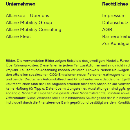
Unternehmen
Rechtliches
Allane.de – Über uns
Impressum
Allane Mobility Group
Datenschutz
Allane Mobility Consulting
AGB
Allane Fleet
Barrierefreih
Zur Kündigu
Bilder: Die verwendeten Bilder zeigen Beispiele des jeweiligen Modells. Far
Überführungskosten. Diese fallen in jedem Fall zusätzlich an und sind nicht in 
km/Jahr. Laufzeit und Anzahlung können variieren. Hinweis: Neben Neuwagen bi
den offiziellen spezifischen CO2-Emissionen neuer Personenkraftwagen könn
und bei der Deutschen Automobiltreuhand GmbH unter www.dat.de unentgeltlich e
kaufrechtlichen Sinn dar. Die Angaben erheben nicht den Anspruch auf Vollst
keine Haftung für Tipp u. Datenübermittlungsfehler. Ausstattungen sind ggfs. g
abhängig. Widerruf: Es gelten die gesetzlichen Widerrufsrechte, insofern anw
Offerendum: Diese Webseite stellt kein bindendes Kaufangebot dar. Ein binde
individuell durch die finanzierende Bank geprüft und bestätigt werden. Kondit