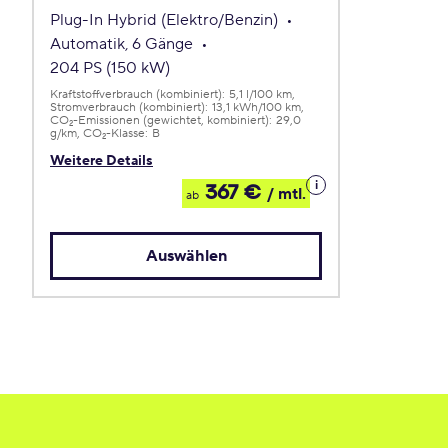
Plug-In Hybrid (Elektro/Benzin)
Automatik, 6 Gänge
204 PS (150 kW)
Kraftstoffverbrauch (kombiniert):
5,1 l/100 km
Stromverbrauch (kombiniert):
13,1 kWh/100 km
CO
-Emissionen (gewichtet, kombiniert):
29,0
2
g/km
CO
-Klasse:
B
2
Weitere Details
Details
367 €
/ mtl.
ab
zum
Leasing
Auswählen