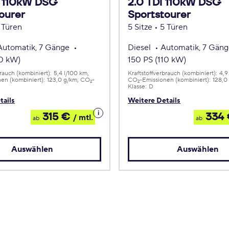
I 110kW DSG
2.0 TDI 110kW DSG
ourer
Sportstourer
5 Türen
5 Sitze • 5 Türen
Automatik, 7 Gänge
Diesel
Automatik, 7 Gän
10 kW)
150 PS (110 kW)
brauch (kombiniert):
5,4 l/100 km
Kraftstoffverbrauch (kombiniert):
4,9
en (kombiniert):
123,0 g/km
CO
-
CO
-Emissionen (kombiniert):
128,0
2
2
Klasse:
D
tails
Weitere Details
Details
315 €
334
/ mtl.
ab
ab
zum
Leasing
Auswählen
Auswählen