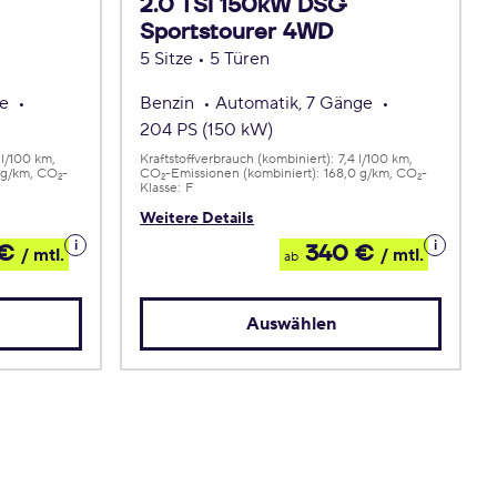
2.0 TSI 150kW DSG
Sportstourer 4WD
5 Sitze • 5 Türen
ge
Benzin
Automatik, 7 Gänge
204 PS (150 kW)
 l/100 km
Kraftstoffverbrauch (kombiniert):
7,4 l/100 km
 g/km
CO
-
CO
-Emissionen (kombiniert):
168,0 g/km
CO
-
2
2
2
Klasse:
F
Weitere Details
Details
Details
 €
340 €
/ mtl.
/ mtl.
ab
zum
zum
Leasing
Leasing
Auswählen