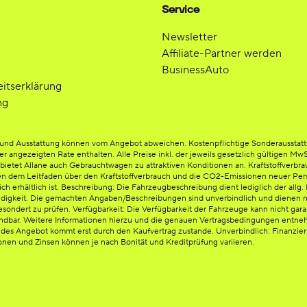
Service
Newsletter
Affiliate-Partner werden
BusinessAuto
eitserklärung
ng
be und Ausstattung können vom Angebot abweichen. Kostenpflichtige Sonderausstat
der angezeigten Rate enthalten. Alle Preise inkl. der jeweils gesetzlich gültigen Mw
etet Allane auch Gebrauchtwagen zu attraktiven Konditionen an. Kraftstoffverbrauc
en dem Leitfaden über den Kraftstoffverbrauch und die CO2-Emissionen neuer Per
rhältlich ist. Beschreibung: Die Fahrzeugbeschreibung dient lediglich der allg. I
ändigkeit. Die gemachten Angaben/Beschreibungen sind unverbindlich und dienen n
esondert zu prüfen. Verfügbarkeit: Die Verfügbarkeit der Fahrzeuge kann nicht gara
endbar. Weitere Informationen hierzu und die genauen Vertragsbedingungen entnehm
ndes Angebot kommt erst durch den Kaufvertrag zustande. Unverbindlich: Finanzi
ionen und Zinsen können je nach Bonität und Kreditprüfung variieren.