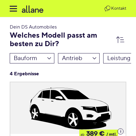
Kontakt
Dein
DS Automobiles
Welches Modell passt am
besten zu Dir?
Bauform
Antrieb
Leistung
4 Ergebnisse
Details
389 €
/ mtl.
ab
zum