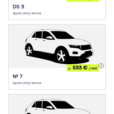
Leasing
DS 3
Sports Utility Vehicle
Details
533 €
/ mtl.
ab
zum
Leasing
Nº 7
Sports Utility Vehicle