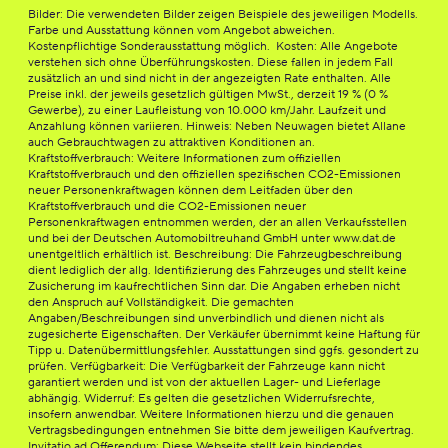
Bilder: Die verwendeten Bilder zeigen Beispiele des jeweiligen Modells.
Farbe und Ausstattung können vom Angebot abweichen.
Kostenpflichtige Sonderausstattung möglich. Kosten: Alle Angebote
verstehen sich ohne Überführungskosten. Diese fallen in jedem Fall
zusätzlich an und sind nicht in der angezeigten Rate enthalten. Alle
Preise inkl. der jeweils gesetzlich gültigen MwSt., derzeit 19 % (0 %
Gewerbe), zu einer Laufleistung von 10.000 km/Jahr. Laufzeit und
Anzahlung können variieren. Hinweis: Neben Neuwagen bietet Allane
auch Gebrauchtwagen zu attraktiven Konditionen an.
Kraftstoffverbrauch: Weitere Informationen zum offiziellen
Kraftstoffverbrauch und den offiziellen spezifischen CO2-Emissionen
neuer Personenkraftwagen können dem Leitfaden über den
Kraftstoffverbrauch und die CO2-Emissionen neuer
Personenkraftwagen entnommen werden, der an allen Verkaufsstellen
und bei der Deutschen Automobiltreuhand GmbH unter www.dat.de
unentgeltlich erhältlich ist. Beschreibung: Die Fahrzeugbeschreibung
dient lediglich der allg. Identifizierung des Fahrzeuges und stellt keine
Zusicherung im kaufrechtlichen Sinn dar. Die Angaben erheben nicht
den Anspruch auf Vollständigkeit. Die gemachten
Angaben/Beschreibungen sind unverbindlich und dienen nicht als
zugesicherte Eigenschaften. Der Verkäufer übernimmt keine Haftung für
Tipp u. Datenübermittlungsfehler. Ausstattungen sind ggfs. gesondert zu
prüfen. Verfügbarkeit: Die Verfügbarkeit der Fahrzeuge kann nicht
garantiert werden und ist von der aktuellen Lager- und Lieferlage
abhängig. Widerruf: Es gelten die gesetzlichen Widerrufsrechte,
insofern anwendbar. Weitere Informationen hierzu und die genauen
Vertragsbedingungen entnehmen Sie bitte dem jeweiligen Kaufvertrag.
Invitatio ad Offerendum: Diese Webseite stellt kein bindendes