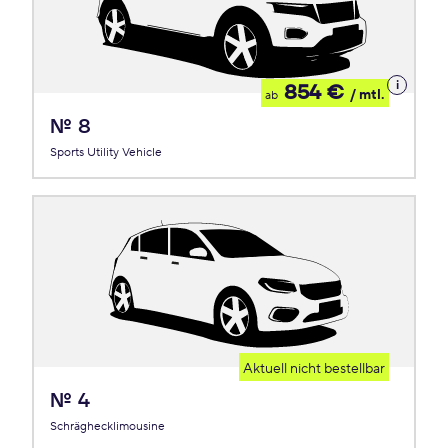
Details
854 €
/ mtl.
ab
zum
Leasing
Nº 8
Sports Utility Vehicle
Aktuell nicht bestellbar
Nº 4
Schräghecklimousine