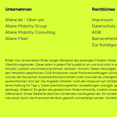
Unternehmen
Rechtliches
Allane.de – Über uns
Impressum
Allane Mobility Group
Datenschutz
Allane Mobility Consulting
AGB
Allane Fleet
Barrierefreih
Zur Kündigu
Bilder: Die verwendeten Bilder zeigen Beispiele des jeweiligen Modells. Far
Überführungskosten. Diese fallen in jedem Fall zusätzlich an und sind nicht in 
km/Jahr. Laufzeit und Anzahlung können variieren. Hinweis: Neben Neuwagen bi
den offiziellen spezifischen CO2-Emissionen neuer Personenkraftwagen könn
und bei der Deutschen Automobiltreuhand GmbH unter www.dat.de unentgeltlich e
kaufrechtlichen Sinn dar. Die Angaben erheben nicht den Anspruch auf Vollst
keine Haftung für Tipp u. Datenübermittlungsfehler. Ausstattungen sind ggfs. g
abhängig. Widerruf: Es gelten die gesetzlichen Widerrufsrechte, insofern anw
Offerendum: Diese Webseite stellt kein bindendes Kaufangebot dar. Ein binde
individuell durch die finanzierende Bank geprüft und bestätigt werden. Kondit