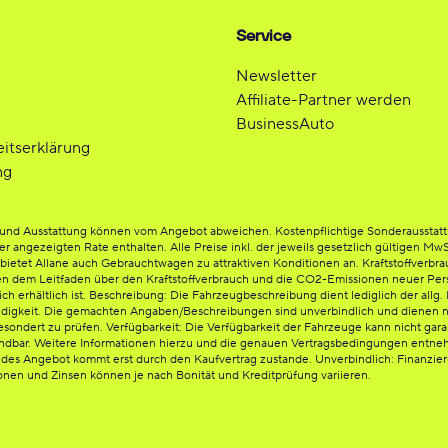
Service
Newsletter
Affiliate-Partner werden
BusinessAuto
eitserklärung
ng
be und Ausstattung können vom Angebot abweichen. Kostenpflichtige Sonderausstat
der angezeigten Rate enthalten. Alle Preise inkl. der jeweils gesetzlich gültigen Mw
etet Allane auch Gebrauchtwagen zu attraktiven Konditionen an. Kraftstoffverbrauc
en dem Leitfaden über den Kraftstoffverbrauch und die CO2-Emissionen neuer Per
rhältlich ist. Beschreibung: Die Fahrzeugbeschreibung dient lediglich der allg. I
ändigkeit. Die gemachten Angaben/Beschreibungen sind unverbindlich und dienen n
esondert zu prüfen. Verfügbarkeit: Die Verfügbarkeit der Fahrzeuge kann nicht gara
endbar. Weitere Informationen hierzu und die genauen Vertragsbedingungen entnehm
ndes Angebot kommt erst durch den Kaufvertrag zustande. Unverbindlich: Finanzi
ionen und Zinsen können je nach Bonität und Kreditprüfung variieren.