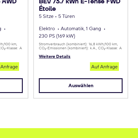
e AWD
BEV 73.7 kWh E-Tense FWD
Étoile
5 Sitze • 5 Türen
ng
Elektro
Automatik, 1 Gang
230 PS (169 kW)
Wh/100 km
Stromverbrauch (kombiniert):
16,8 kWh/100 km
CO
-Klasse:
A
CO
-Emissionen (kombiniert):
k.A.
CO
-Klasse:
A
2
2
2
Weitere Details
 Anfrage
Auf Anfrage
Auswählen