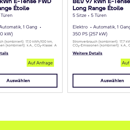
 kWh E-Tense FWD
BEV 97 kWh E-Tens
nge Étoile
Long Range Étoile
5 Türen
5 Sitze • 5 Türen
Automatik, 1 Gang
Elektro
Automatik, 1 Ga
80 kW)
350 PS (257 kW)
h (kombiniert):
17,0 kWh/100 km
Stromverbrauch (kombiniert):
17,7 k
en (kombiniert):
k.A.
CO
-Klasse:
A
CO
-Emissionen (kombiniert):
k.A.
2
2
tails
Weitere Details
Auf Anfrage
Auf
Auswählen
Auswählen