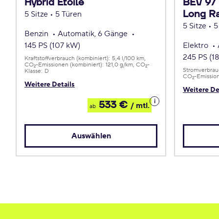
Hybrid Étoile
BEV 97
Long Ra
5 Sitze • 5 Türen
5 Sitze • 
Benzin
Automatik, 6 Gänge
145 PS (107 kW)
Elektro
245 PS (1
Kraftstoffverbrauch (kombiniert):
5,4 l/100 km
CO
-Emissionen (kombiniert):
121,0 g/km
CO
-
2
2
Stromverbrauc
Klasse:
D
CO
-Emission
2
Weitere Details
Weitere De
Details
533 €
/ mtl.
ab
zum
Leasing
Auswählen