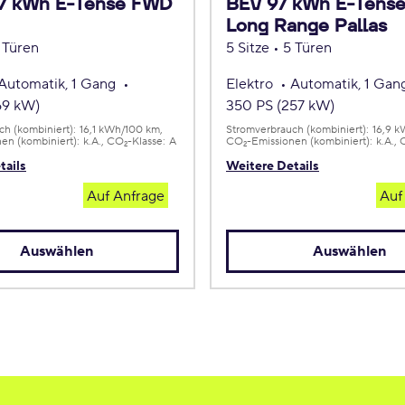
.7 kWh E-Tense FWD
BEV 97 kWh E-Tens
Long Range Pallas
5 Türen
5 Sitze • 5 Türen
Automatik, 1 Gang
Elektro
Automatik, 1 Ga
69 kW)
350 PS (257 kW)
h (kombiniert):
16,1 kWh/100 km
Stromverbrauch (kombiniert):
16,9 
en (kombiniert):
k.A.
CO
-Klasse:
A
CO
-Emissionen (kombiniert):
k.A.
2
2
tails
Weitere Details
Auf Anfrage
Auf
Auswählen
Auswählen