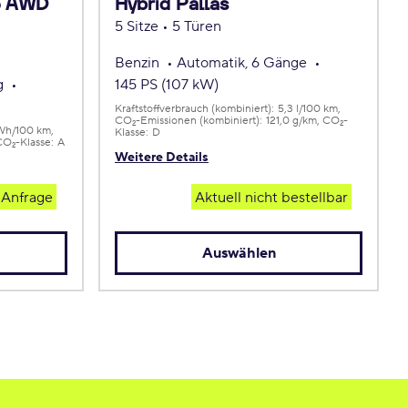
e AWD
Hybrid Pallas
5 Sitze • 5 Türen
Benzin
Automatik, 6 Gänge
ng
145 PS (107 kW)
Kraftstoffverbrauch (kombiniert):
5,3 l/100 km
CO
-Emissionen (kombiniert):
121,0 g/km
CO
-
2
2
kWh/100 km
Klasse:
D
CO
-Klasse:
A
2
Weitere Details
 Anfrage
Aktuell nicht bestellbar
Auswählen