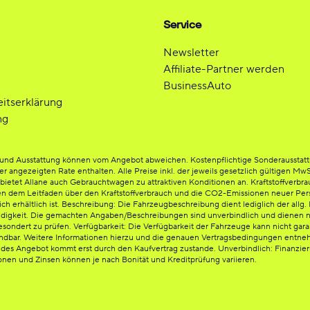
Service
Newsletter
Affiliate-Partner werden
BusinessAuto
eitserklärung
ng
be und Ausstattung können vom Angebot abweichen. Kostenpflichtige Sonderausstat
der angezeigten Rate enthalten. Alle Preise inkl. der jeweils gesetzlich gültigen Mw
etet Allane auch Gebrauchtwagen zu attraktiven Konditionen an. Kraftstoffverbrauc
en dem Leitfaden über den Kraftstoffverbrauch und die CO2-Emissionen neuer Per
rhältlich ist. Beschreibung: Die Fahrzeugbeschreibung dient lediglich der allg. I
ändigkeit. Die gemachten Angaben/Beschreibungen sind unverbindlich und dienen n
esondert zu prüfen. Verfügbarkeit: Die Verfügbarkeit der Fahrzeuge kann nicht gara
endbar. Weitere Informationen hierzu und die genauen Vertragsbedingungen entnehm
ndes Angebot kommt erst durch den Kaufvertrag zustande. Unverbindlich: Finanzi
ionen und Zinsen können je nach Bonität und Kreditprüfung variieren.