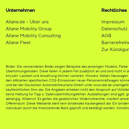
Unternehmen
Rechtliches
Allane.de – Über uns
Impressum
Allane Mobility Group
Datenschutz
Allane Mobility Consulting
AGB
Allane Fleet
Barrierefreih
Zur Kündigu
Bilder: Die verwendeten Bilder zeigen Beispiele des jeweiligen Modells. Far
Überführungskosten. Diese fallen in jedem Fall zusätzlich an und sind nicht in 
km/Jahr. Laufzeit und Anzahlung können variieren. Hinweis: Neben Neuwagen bi
den offiziellen spezifischen CO2-Emissionen neuer Personenkraftwagen könn
und bei der Deutschen Automobiltreuhand GmbH unter www.dat.de unentgeltlich e
kaufrechtlichen Sinn dar. Die Angaben erheben nicht den Anspruch auf Vollst
keine Haftung für Tipp u. Datenübermittlungsfehler. Ausstattungen sind ggfs. g
abhängig. Widerruf: Es gelten die gesetzlichen Widerrufsrechte, insofern anw
Offerendum: Diese Webseite stellt kein bindendes Kaufangebot dar. Ein binde
individuell durch die finanzierende Bank geprüft und bestätigt werden. Kondit