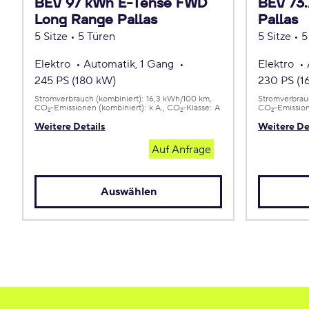
BEV 97 kWh E-Tense FWD
BEV 73
Long Range Pallas
Pallas
5 Sitze • 5 Türen
5 Sitze • 
Elektro
Automatik, 1 Gang
Elektro
245 PS (180 kW)
230 PS (1
Stromverbrauch (kombiniert):
16,3 kWh/100 km
Stromverbrauc
CO
-Emissionen (kombiniert):
k.A.
CO
-Klasse:
A
CO
-Emission
2
2
2
Weitere Details
Weitere De
Auf Anfrage
Auswählen