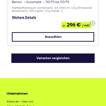
Benzin
Automatik
110 PS bis 110 PS
Kraftstoffverbrauch (kombiniert):
4,8 l/100 km
CO
-Emissionen
2
(kombiniert):
109,0 g/km
CO
-Klasse:
C
2
Weitere Details
Details
296 €
/ mtl.
ab
zum
Leasing
Auswählen
Varianten vergleichen
Unternehmen
Allane.de – Über uns