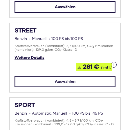
Auswählen
STREET
Benzin
Manuell
100 PS bis 100 PS
Kraftstoffverbrauch (kombiniert):
5,7 l/100 km
CO
-Emissionen
2
(kombiniert):
129,0 g/km
CO
-Klasse:
D
2
Weitere Details
Details
281 €
/ mtl.
ab
zum
Leasing
Auswählen
SPORT
Benzin
Automatik, Manuell
100 PS bis 145 PS
Kraftstoffverbrauch (kombiniert):
4,8 - 5,7 l/100 km
CO
-
2
Emissionen (kombiniert):
109,0 - 129,0 g/km
CO
-Klasse:
C - D
2