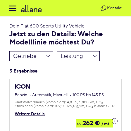
Kontakt
Dein
Fiat 600 Sports Utility Vehicle
Jetzt zu den Details: Welche
Modelllinie möchtest Du?
Getriebe
Leistung
5 Ergebnisse
ICON
Benzin
Automatik, Manuell
100 PS bis 145 PS
Kraftstoffverbrauch (kombiniert):
4,8 - 5,7 l/100 km
CO
-
2
Emissionen (kombiniert):
109,0 - 129,0 g/km
CO
-Klasse:
C - D
2
Weitere Details
Details
262 €
/ mtl.
ab
zum
Leasing