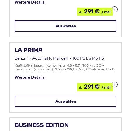
Weitere Details
Details
291 €
/ mtl.
ab
zum
Leasing
Auswählen
LA PRIMA
Benzin
Automatik, Manuell
100 PS bis 145 PS
Kraftstoffverbrauch (kombiniert):
4,8 - 5,7 l/100 km
CO
-
2
Emissionen (kombiniert):
109,0 - 129,0 g/km
CO
-Klasse:
C - D
2
Weitere Details
Details
291 €
/ mtl.
ab
zum
Leasing
Auswählen
BUSINESS EDITION