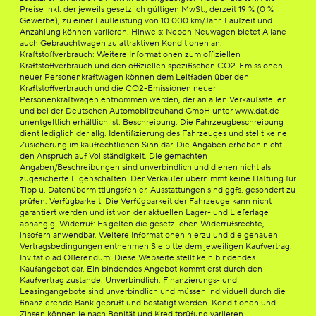
Preise inkl. der jeweils gesetzlich gültigen MwSt., derzeit 19 % (0 %
Gewerbe), zu einer Laufleistung von 10.000 km/Jahr. Laufzeit und
Anzahlung können variieren. Hinweis: Neben Neuwagen bietet Allane
auch Gebrauchtwagen zu attraktiven Konditionen an.
Kraftstoffverbrauch: Weitere Informationen zum offiziellen
Kraftstoffverbrauch und den offiziellen spezifischen CO2-Emissionen
neuer Personenkraftwagen können dem Leitfaden über den
Kraftstoffverbrauch und die CO2-Emissionen neuer
Personenkraftwagen entnommen werden, der an allen Verkaufsstellen
und bei der Deutschen Automobiltreuhand GmbH unter www.dat.de
unentgeltlich erhältlich ist. Beschreibung: Die Fahrzeugbeschreibung
dient lediglich der allg. Identifizierung des Fahrzeuges und stellt keine
Zusicherung im kaufrechtlichen Sinn dar. Die Angaben erheben nicht
den Anspruch auf Vollständigkeit. Die gemachten
Angaben/Beschreibungen sind unverbindlich und dienen nicht als
zugesicherte Eigenschaften. Der Verkäufer übernimmt keine Haftung für
Tipp u. Datenübermittlungsfehler. Ausstattungen sind ggfs. gesondert zu
prüfen. Verfügbarkeit: Die Verfügbarkeit der Fahrzeuge kann nicht
garantiert werden und ist von der aktuellen Lager- und Lieferlage
abhängig. Widerruf: Es gelten die gesetzlichen Widerrufsrechte,
insofern anwendbar. Weitere Informationen hierzu und die genauen
Vertragsbedingungen entnehmen Sie bitte dem jeweiligen Kaufvertrag.
Invitatio ad Offerendum: Diese Webseite stellt kein bindendes
Kaufangebot dar. Ein bindendes Angebot kommt erst durch den
Kaufvertrag zustande. Unverbindlich: Finanzierungs- und
Leasingangebote sind unverbindlich und müssen individuell durch die
finanzierende Bank geprüft und bestätigt werden. Konditionen und
Zinsen können je nach Bonität und Kreditprüfung variieren.