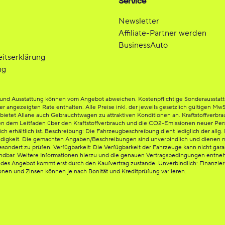
Service
Newsletter
Affiliate-Partner werden
BusinessAuto
eitserklärung
ng
be und Ausstattung können vom Angebot abweichen. Kostenpflichtige Sonderausstat
der angezeigten Rate enthalten. Alle Preise inkl. der jeweils gesetzlich gültigen Mw
etet Allane auch Gebrauchtwagen zu attraktiven Konditionen an. Kraftstoffverbrauc
en dem Leitfaden über den Kraftstoffverbrauch und die CO2-Emissionen neuer Per
rhältlich ist. Beschreibung: Die Fahrzeugbeschreibung dient lediglich der allg. I
ändigkeit. Die gemachten Angaben/Beschreibungen sind unverbindlich und dienen n
esondert zu prüfen. Verfügbarkeit: Die Verfügbarkeit der Fahrzeuge kann nicht gara
endbar. Weitere Informationen hierzu und die genauen Vertragsbedingungen entnehm
ndes Angebot kommt erst durch den Kaufvertrag zustande. Unverbindlich: Finanzi
ionen und Zinsen können je nach Bonität und Kreditprüfung variieren.