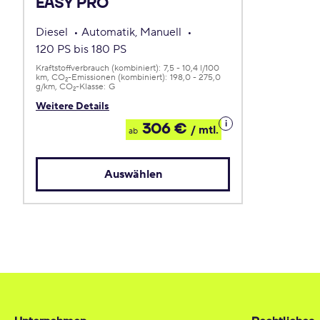
EASY PRO
Diesel
Automatik, Manuell
120 PS bis 180 PS
Kraftstoffverbrauch (kombiniert):
7,5 - 10,4 l/100
km
CO
-Emissionen (kombiniert):
198,0 - 275,0
2
g/km
CO
-Klasse:
G
2
Weitere Details
Details
306 €
/ mtl.
ab
zum
Leasing
Auswählen