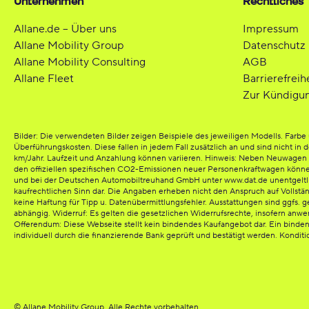
Unternehmen
Rechtliches
Allane.de – Über uns
Impressum
Allane Mobility Group
Datenschutz
Allane Mobility Consulting
AGB
Allane Fleet
Barrierefreih
Zur Kündigu
Bilder: Die verwendeten Bilder zeigen Beispiele des jeweiligen Modells. Far
Überführungskosten. Diese fallen in jedem Fall zusätzlich an und sind nicht in 
km/Jahr. Laufzeit und Anzahlung können variieren. Hinweis: Neben Neuwagen bi
den offiziellen spezifischen CO2-Emissionen neuer Personenkraftwagen könn
und bei der Deutschen Automobiltreuhand GmbH unter www.dat.de unentgeltlich e
kaufrechtlichen Sinn dar. Die Angaben erheben nicht den Anspruch auf Vollst
keine Haftung für Tipp u. Datenübermittlungsfehler. Ausstattungen sind ggfs. g
abhängig. Widerruf: Es gelten die gesetzlichen Widerrufsrechte, insofern anw
Offerendum: Diese Webseite stellt kein bindendes Kaufangebot dar. Ein binde
individuell durch die finanzierende Bank geprüft und bestätigt werden. Kondit
© Allane Mobility Group. Alle Rechte vorbehalten.