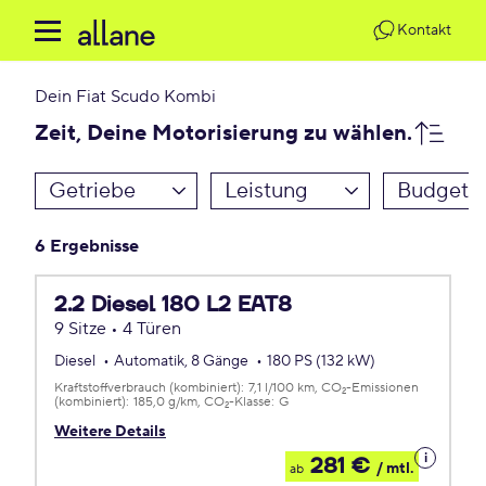
Kontakt
Dein
Fiat Scudo Kombi
Zeit, Deine Motorisierung zu wählen.
Getriebe
Leistung
Budget
6 Ergebnisse
2.2 Diesel 180 L2 EAT8
9 Sitze • 4 Türen
Diesel
Automatik, 8 Gänge
180 PS (132 kW)
Kraftstoffverbrauch (kombiniert):
7,1 l/100 km
CO
-Emissionen
2
(kombiniert):
185,0 g/km
CO
-Klasse:
G
2
Weitere Details
Details
281 €
/ mtl.
ab
zum