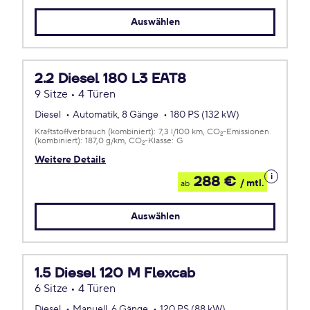
Leasing
Auswählen
2.2 Diesel 180 L3 EAT8
9 Sitze • 4 Türen
Diesel
Automatik, 8 Gänge
180 PS (132 kW)
Kraftstoffverbrauch (kombiniert):
7,3 l/100 km
CO
-Emissionen
2
(kombiniert):
187,0 g/km
CO
-Klasse:
G
2
Weitere Details
Details
288 €
/ mtl.
ab
zum
Leasing
Auswählen
1.5 Diesel 120 M Flexcab
6 Sitze • 4 Türen
Diesel
Manuell, 6 Gänge
120 PS (88 kW)