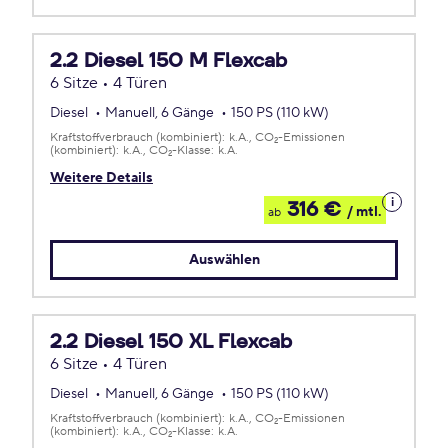
2.2 Diesel 150 M Flexcab
6 Sitze • 4 Türen
Diesel
Manuell, 6 Gänge
150 PS (110 kW)
Kraftstoffverbrauch (kombiniert):
k.A.
CO
-Emissionen
2
(kombiniert):
k.A.
CO
-Klasse:
k.A.
2
Weitere Details
Details
316 €
/ mtl.
ab
zum
Leasing
Auswählen
2.2 Diesel 150 XL Flexcab
6 Sitze • 4 Türen
Diesel
Manuell, 6 Gänge
150 PS (110 kW)
Kraftstoffverbrauch (kombiniert):
k.A.
CO
-Emissionen
2
(kombiniert):
k.A.
CO
-Klasse:
k.A.
2