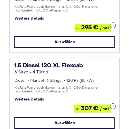
Kraftstoffverbrauch (kombiniert):
k.A.
CO
-Emissionen
2
(kombiniert):
k.A.
CO
-Klasse:
k.A.
2
Weitere Details
Details
295 €
/ mtl.
ab
zum
Leasing
Auswählen
1.5 Diesel 120 XL Flexcab
6 Sitze • 4 Türen
Diesel
Manuell, 6 Gänge
120 PS (88 kW)
Kraftstoffverbrauch (kombiniert):
k.A.
CO
-Emissionen
2
(kombiniert):
k.A.
CO
-Klasse:
k.A.
2
Weitere Details
Details
307 €
/ mtl.
ab
zum
Leasing
Auswählen