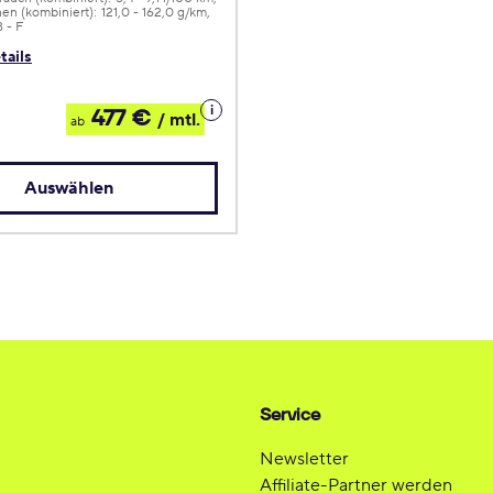
en (kombiniert):
121,0 - 162,0 g/km
B - F
tails
Details
477 €
/ mtl.
ab
zum
Leasing
Auswählen
Service
Newsletter
Affiliate-Partner werden