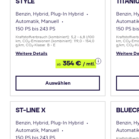
STYLE
TITANI
Benzin, Hybrid, Plug-In Hybrid
Benzin, H
Automatik, Manuell
Automatik
150 PS bis 243 PS
150 PS bi
Kraftstoffverbrauch (kombiniert):
5,2 - 6,8 l/100
Kraftstoffver
km
CO
-Emissionen (kombiniert):
119,0 - 154,0
km
CO
-Emis
2
2
g/km
CO
-Klasse:
B - E
g/km
CO
-Kl
2
2
Weitere Details
Weitere De
Details
354 €
/ mtl.
ab
zum
Leasing
Auswählen
ST-LINE X
BLUECR
Benzin, Hybrid, Plug-In Hybrid
Benzin, H
Automatik, Manuell
Automati
150 PS bis 243 PS
Kraftstoffver