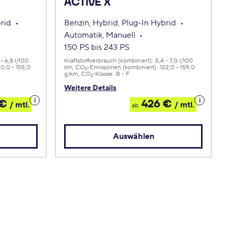
ACTIVE X
brid
Benzin, Hybrid, Plug-In Hybrid
Automatik, Manuell
150 PS bis 243 PS
 - 6,8 l/100
Kraftstoffverbrauch (kombiniert):
5,4 - 7,0 l/100
20,0 - 155,0
km
CO
-Emissionen (kombiniert):
122,0 - 159,0
2
g/km
CO
-Klasse:
B - F
2
Weitere Details
Details
Details
 €
426 €
/ mtl.
/ mtl.
ab
zum
zum
Leasing
Leasing
Auswählen