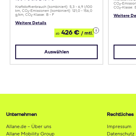
CO
-Emission
2
Kraftstoffverbrauch (kombiniert):
5,3 - 6,9 l/100
CO
-Klasse:
2
km
CO
-Emissionen (kombiniert):
121,0 - 156,0
2
g/km
CO
-Klasse:
B - F
Weitere De
2
Weitere Details
Details
426 €
/ mtl.
ab
zum
Leasing
Auswählen
Unternehmen
Rechtliches
Allane.de – Über uns
Impressum
Allane Mobility Group
Datenschutz