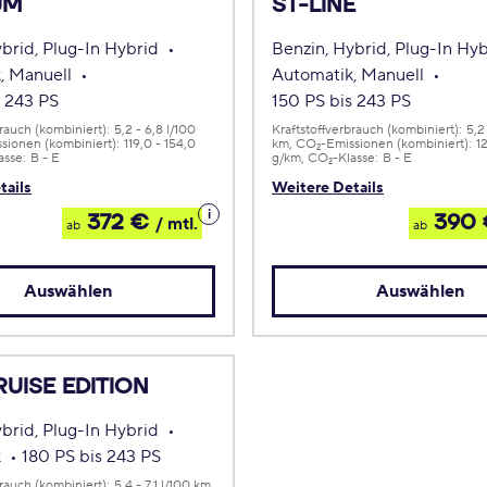
UM
ST-LINE
ybrid, Plug-In Hybrid
Benzin, Hybrid, Plug-In Hy
, Manuell
Automatik, Manuell
s 243 PS
150 PS bis 243 PS
brauch (kombiniert):
5,2 - 6,8 l/100
Kraftstoffverbrauch (kombiniert):
5,2
sionen (kombiniert):
119,0 - 154,0
km
CO
-Emissionen (kombiniert):
1
2
asse:
B - E
g/km
CO
-Klasse:
B - E
2
tails
Weitere Details
Details
372 €
390
/ mtl.
ab
ab
zum
Leasing
Auswählen
Auswählen
UISE EDITION
ybrid, Plug-In Hybrid
k
180 PS bis 243 PS
brauch (kombiniert):
5,4 - 7,1 l/100 km