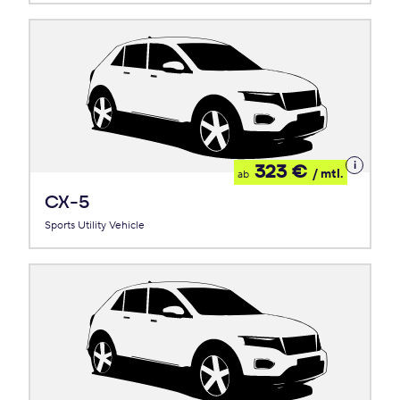
Details
323 €
/ mtl.
ab
zum
Leasing
CX-5
Sports Utility Vehicle