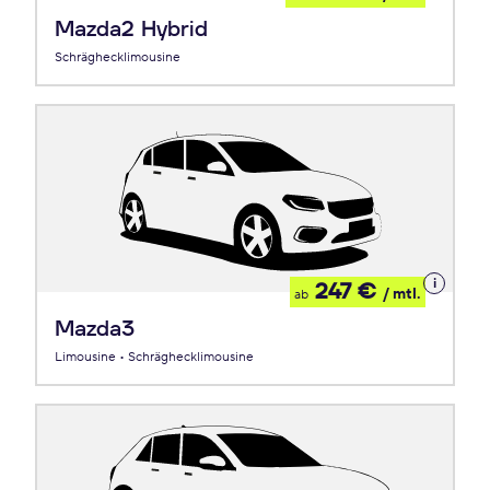
Leasing
Mazda2 Hybrid
Schräghecklimousine
Details
247 €
/ mtl.
ab
zum
Leasing
Mazda3
Limousine • Schräghecklimousine