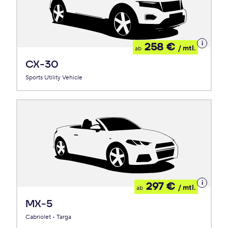
Details
258 €
/ mtl.
ab
zum
Leasing
CX-30
Sports Utility Vehicle
Details
297 €
/ mtl.
ab
zum
Leasing
MX-5
Cabriolet • Targa