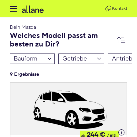
Kontakt
Dein
Mazda
Welches Modell passt am
besten zu Dir?
Bauform
Getriebe
Antrieb
9 Ergebnisse
Details
244 €
/ mtl.
ab
zum