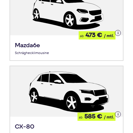
Details
473 €
/ mtl.
ab
zum
Leasing
Mazda6e
Schräghecklimousine
Details
585 €
/ mtl.
ab
zum
Leasing
CX-80