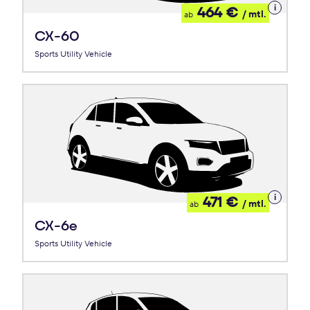
Details
464 €
/ mtl.
ab
zum
Leasing
CX-60
Sports Utility Vehicle
Details
471 €
/ mtl.
ab
zum
Leasing
CX-6e
Sports Utility Vehicle