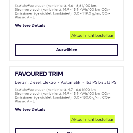
Kraftstoffverbrauch (kombiniert):
4,6 - 6,6 l/100 km
Stromverbrauch (kombiniert):
14,9 - 15,9 kWh/100 km
CO
-
2
Emissionen (gewichtet, kombiniert):
0,0 - 149,0 g/km
CO
-
2
Klasse:
A - E
Weitere Details
Aktuell nicht bestellbar
Auswählen
FAVOURED TRIM
Benzin, Diesel, Elektro
Automatik
163 PS bis 313 PS
Kraftstoffverbrauch (kombiniert):
4,7 - 6,6 l/100 km
Stromverbrauch (kombiniert):
14,9 - 15,9 kWh/100 km
CO
-
2
Emissionen (gewichtet, kombiniert):
0,0 - 150,0 g/km
CO
-
2
Klasse:
A - E
Weitere Details
Aktuell nicht bestellbar