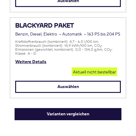
Auswählen
BLACKYARD PAKET
Benzin, Diesel, Elektro
Automatik
163 PS bis 204 PS
Kraftstoffverbrauch (kombiniert):
4,7 - 6,0 l/100 km
Stromverbrauch (kombiniert):
14,9 kWh/100 km
CO
-
2
Emissionen (gewichtet, kombiniert):
0,0 - 134,0 g/km
CO
-
2
Klasse:
A - D
Weitere Details
Aktuell nicht bestellbar
Auswählen
Varianten vergleichen