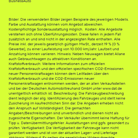
BusinessAuto
Bilder: Die verwendeten Bilder zeigen Beispiele des jeweiligen Modells.
Farbe und Ausstattung können vom Angebot abweichen.
Kostenpflichtige Sonderausstattung möglich. Kosten: Alle Angebote
verstehen sich ohne Überführungskosten. Diese fallen in jedem Fall
zusätzlich an und sind nicht in der angezeigten Rate enthalten. Alle
Preise inkl. der jeweils gesetzlich gültigen MwSt., derzeit 19 % (0 %
Gewerbe), zu einer Laufleistung von 10.000 km/Jahr. Laufzeit und
Anzahlung können variieren. Hinweis: Neben Neuwagen bietet Allane
auch Gebrauchtwagen zu attraktiven Konditionen an.
Kraftstoffverbrauch: Weitere Informationen zum offiziellen
Kraftstoffverbrauch und den offiziellen spezifischen CO2-Emissionen
neuer Personenkraftwagen können dem Leitfaden über den
Kraftstoffverbrauch und die CO2-Emissionen neuer
Personenkraftwagen entnommen werden, der an allen Verkaufsstellen
und bei der Deutschen Automobiltreuhand GmbH unter www.dat.de
unentgeltlich erhältlich ist. Beschreibung: Die Fahrzeugbeschreibung
dient lediglich der allg. Identifizierung des Fahrzeuges und stellt keine
Zusicherung im kaufrechtlichen Sinn dar. Die Angaben erheben nicht
den Anspruch auf Vollständigkeit. Die gemachten
Angaben/Beschreibungen sind unverbindlich und dienen nicht als
zugesicherte Eigenschaften. Der Verkäufer übernimmt keine Haftung für
Tipp u. Datenübermittlungsfehler. Ausstattungen sind ggfs. gesondert zu
prüfen. Verfügbarkeit: Die Verfügbarkeit der Fahrzeuge kann nicht
garantiert werden und ist von der aktuellen Lager- und Lieferlage
abhängig. Widerruf: Es gelten die gesetzlichen Widerrufsrechte,