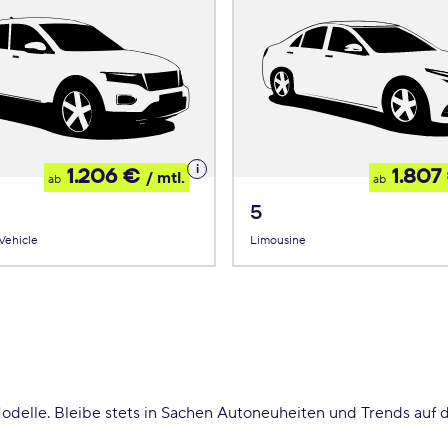
Details
1.206 €
1.807
/ mtl.
ab
ab
zum
Leasing
5
 Vehicle
Limousine
odelle. Bleibe stets in Sachen Autoneuheiten und Trends auf d