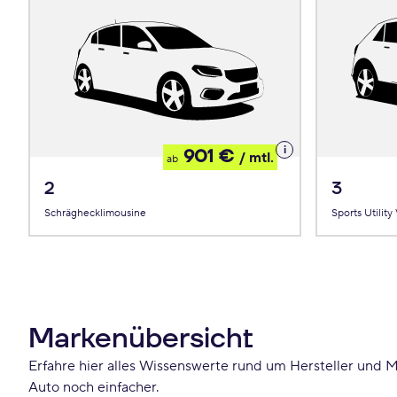
Details
901 €
/ mtl.
ab
zum
Leasing
2
3
Schräghecklimousine
Sports Utility
Markenübersicht
Erfahre hier alles Wissenswerte rund um Hersteller und M
Auto noch einfacher.