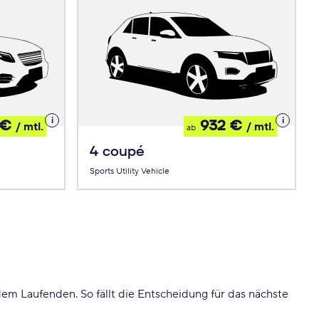
Details
Details
 €
932 €
/ mtl.
/ mtl.
ab
zum
zum
Leasing
Leasing
4 coupé
Sports Utility Vehicle
em Laufenden. So fällt die Entscheidung für das nächste