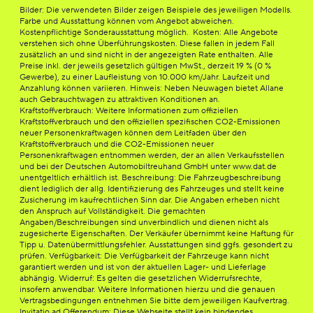
Bilder: Die verwendeten Bilder zeigen Beispiele des jeweiligen Modells.
Farbe und Ausstattung können vom Angebot abweichen.
Kostenpflichtige Sonderausstattung möglich. Kosten: Alle Angebote
verstehen sich ohne Überführungskosten. Diese fallen in jedem Fall
zusätzlich an und sind nicht in der angezeigten Rate enthalten. Alle
Preise inkl. der jeweils gesetzlich gültigen MwSt., derzeit 19 % (0 %
Gewerbe), zu einer Laufleistung von 10.000 km/Jahr. Laufzeit und
Anzahlung können variieren. Hinweis: Neben Neuwagen bietet Allane
auch Gebrauchtwagen zu attraktiven Konditionen an.
Kraftstoffverbrauch: Weitere Informationen zum offiziellen
Kraftstoffverbrauch und den offiziellen spezifischen CO2-Emissionen
neuer Personenkraftwagen können dem Leitfaden über den
Kraftstoffverbrauch und die CO2-Emissionen neuer
Personenkraftwagen entnommen werden, der an allen Verkaufsstellen
und bei der Deutschen Automobiltreuhand GmbH unter www.dat.de
unentgeltlich erhältlich ist. Beschreibung: Die Fahrzeugbeschreibung
dient lediglich der allg. Identifizierung des Fahrzeuges und stellt keine
Zusicherung im kaufrechtlichen Sinn dar. Die Angaben erheben nicht
den Anspruch auf Vollständigkeit. Die gemachten
Angaben/Beschreibungen sind unverbindlich und dienen nicht als
zugesicherte Eigenschaften. Der Verkäufer übernimmt keine Haftung für
Tipp u. Datenübermittlungsfehler. Ausstattungen sind ggfs. gesondert zu
prüfen. Verfügbarkeit: Die Verfügbarkeit der Fahrzeuge kann nicht
garantiert werden und ist von der aktuellen Lager- und Lieferlage
abhängig. Widerruf: Es gelten die gesetzlichen Widerrufsrechte,
insofern anwendbar. Weitere Informationen hierzu und die genauen
Vertragsbedingungen entnehmen Sie bitte dem jeweiligen Kaufvertrag.
Invitatio ad Offerendum: Diese Webseite stellt kein bindendes