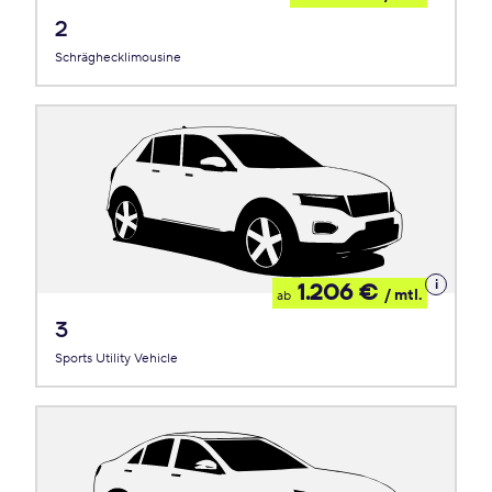
Leasing
2
Schräghecklimousine
Details
1.206 €
/ mtl.
ab
zum
Leasing
3
Sports Utility Vehicle