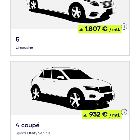
Details
1.807 €
/ mtl.
ab
zum
Leasing
5
Limousine
Details
932 €
/ mtl.
ab
zum
Leasing
4 coupé
Sports Utility Vehicle