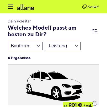
Kontakt
Dein
Polestar
Welches Modell passt am
besten zu Dir?
Bauform
Leistung
4 Ergebnisse
Details
901 €
/ mtl.
ab
zum