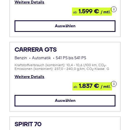
Weitere Details
Details
1.599 €
/ mtl.
ab
zum
Leasing
Auswählen
CARRERA GTS
Benzin
Automatik
541 PS bis 541 PS
Kraftstoffverbrauch (kombiniert):
10,4 - 10,6 l/100 km
CO
-
2
Emissionen (kombiniert):
237,0 - 240,0 g/km
CO
-Klasse:
G
2
Weitere Details
Details
1.837 €
/ mtl.
ab
zum
Leasing
Auswählen
SPIRIT 70