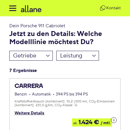
Kontakt
Dein
Porsche 911 Cabriolet
Jetzt zu den Details: Welche
Modelllinie möchtest Du?
Getriebe
Leistung
7 Ergebnisse
CARRERA
Benzin
Automatik
394 PS bis 394 PS
Kraftstoffverbrauch (kombiniert):
10,2 l/100 km
CO
-Emissionen
2
(kombiniert):
231,0 g/km
CO
-Klasse:
G
2
Weitere Details
Details
1.424 €
/ mtl.
ab
zum
Leasing