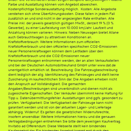
Farbe und Ausstattung können vom Angebot abweichen.
Kostenpflichtige Sonderausstattung möglich. Kosten: Alle Angebote
verstehen sich ohne Überführungskosten. Diese fallen in jedem Fall
zusätzlich an und sind nicht in der angezeigten Rate enthalten. Alle
Preise inkl. der jeweils gesetzlich gültigen MwSt., derzeit 19 % (0 %
Gewerbe), zu einer Laufleistung von 10.000 km/Jahr. Laufzeit und
Anzahlung können variieren. Hinweis: Neben Neuwagen bietet Allane
auch Gebrauchtwagen zu attraktiven Konditionen an.
Kraftstoffverbrauch: Weitere Informationen zum offiziellen
Kraftstoffverbrauch und den offiziellen spezifischen CO2-Emissionen
neuer Personenkraftwagen können dem Leitfaden über den
Kraftstoffverbrauch und die CO2-Emissionen neuer
Personenkraftwagen entnommen werden, der an allen Verkaufsstellen
und bei der Deutschen Automobiltreuhand GmbH unter www.dat.de
unentgeltlich erhältlich ist. Beschreibung: Die Fahrzeugbeschreibung
dient lediglich der allg. Identifizierung des Fahrzeuges und stellt keine
Zusicherung im kaufrechtlichen Sinn dar. Die Angaben erheben nicht
den Anspruch auf Vollständigkeit. Die gemachten
Angaben/Beschreibungen sind unverbindlich und dienen nicht als
zugesicherte Eigenschaften. Der Verkäufer übernimmt keine Haftung für
Tipp u. Datenübermittlungsfehler. Ausstattungen sind ggfs. gesondert zu
prüfen. Verfügbarkeit: Die Verfügbarkeit der Fahrzeuge kann nicht
garantiert werden und ist von der aktuellen Lager- und Lieferlage
abhängig. Widerruf: Es gelten die gesetzlichen Widerrufsrechte,
insofern anwendbar. Weitere Informationen hierzu und die genauen
Vertragsbedingungen entnehmen Sie bitte dem jeweiligen Kaufvertrag.
Invitatio ad Offerendum: Diese Webseite stellt kein bindendes
Kaufangebot dar. Ein bindendes Angebot kommt erst durch den