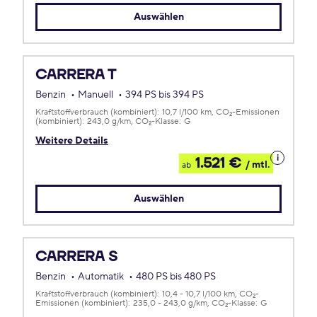
Auswählen
CARRERA T
Benzin
Manuell
394 PS bis 394 PS
Kraftstoffverbrauch (kombiniert):
10,7 l/100 km
CO
-Emissionen
2
(kombiniert):
243,0 g/km
CO
-Klasse:
G
2
Weitere Details
Details
1.521 €
/ mtl.
ab
zum
Leasing
Auswählen
CARRERA S
Benzin
Automatik
480 PS bis 480 PS
Kraftstoffverbrauch (kombiniert):
10,4 - 10,7 l/100 km
CO
-
2
Emissionen (kombiniert):
235,0 - 243,0 g/km
CO
-Klasse:
G
2