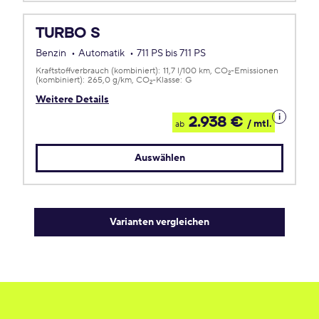
TURBO S
Benzin
Automatik
711 PS bis 711 PS
Kraftstoffverbrauch (kombiniert):
11,7 l/100 km
CO
-Emissionen
2
(kombiniert):
265,0 g/km
CO
-Klasse:
G
2
Weitere Details
Details
2.938 €
/ mtl.
ab
zum
Leasing
Auswählen
Varianten vergleichen