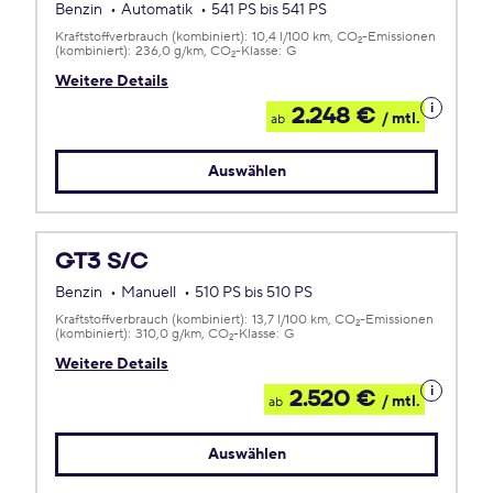
Benzin
Automatik
541 PS bis 541 PS
Kraftstoffverbrauch (kombiniert):
10,4 l/100 km
CO
-Emissionen
2
(kombiniert):
236,0 g/km
CO
-Klasse:
G
2
Weitere Details
Details
2.248 €
/ mtl.
ab
zum
Leasing
Auswählen
GT3 S/C
Benzin
Manuell
510 PS bis 510 PS
Kraftstoffverbrauch (kombiniert):
13,7 l/100 km
CO
-Emissionen
2
(kombiniert):
310,0 g/km
CO
-Klasse:
G
2
Weitere Details
Details
2.520 €
/ mtl.
ab
zum
Leasing
Auswählen