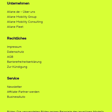
Unternehmen
Allane.de – Über uns
Allane Mobility Group
Allane Mobility Consulting
Allane Fleet
Rechtliches
Impressum
Datenschutz
AGB
Barrierefreiheitserklärung
Zur Kündigung
Service
Newsletter
Affiliate-Partner werden
BusinessAuto
Bilder: Die verwendeten Bilder zeigen Beispiele des jeweiligen Modells.