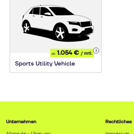
Details
1.054 €
/ mtl.
ab
zum
Leasing
Sports Utility Vehicle
Unternehmen
Rechtliches
Allane.de – Über uns
Impressum