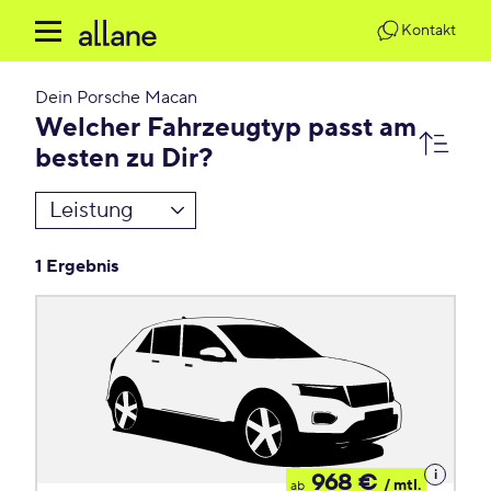
Kontakt
Dein
Porsche Macan
Welcher Fahrzeugtyp passt am
besten zu Dir?
Leistung
1 Ergebnis
Details
968 €
/ mtl.
ab
zum