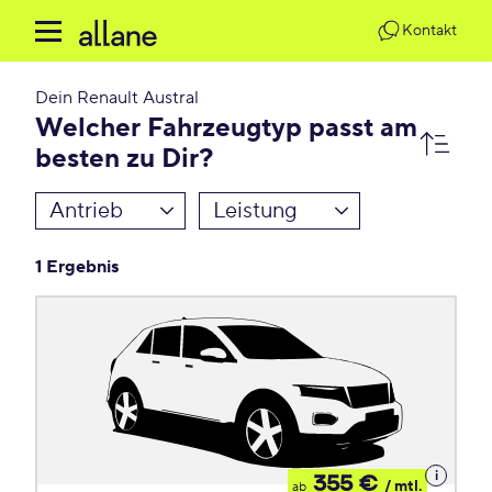
Kontakt
Dein
Renault Austral
Welcher Fahrzeugtyp passt am
besten zu Dir?
Antrieb
Leistung
1 Ergebnis
Details
355 €
/ mtl.
ab
zum