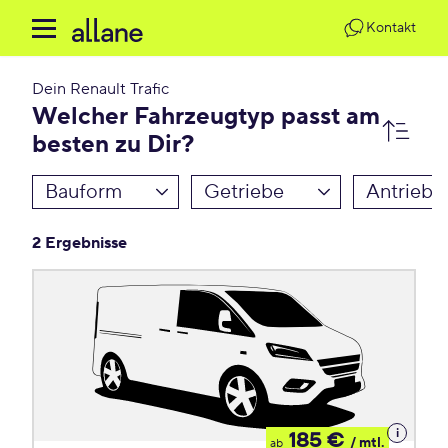
Kontakt
Dein
Renault Trafic
Welcher Fahrzeugtyp passt am
besten zu Dir?
Bauform
Getriebe
Antrieb
2 Ergebnisse
Details
185 €
/ mtl.
ab
zum