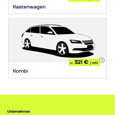
Leasing
Kastenwagen
Details
321 €
/ mtl.
ab
zum
Leasing
Kombi
Unternehmen