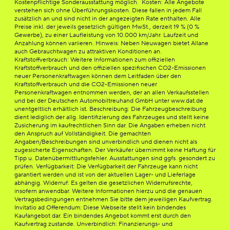
Kostenpflichtige Sonderausstattung möglich. Kosten: Alle Angebote
verstehen sich ohne Überführungskosten. Diese fallen in jedem Fall
zusätzlich an und sind nicht in der angezeigten Rate enthalten. Alle
Preise inkl. der jeweils gesetzlich gültigen MwSt., derzeit 19 % (0 %
Gewerbe), zu einer Laufleistung von 10.000 km/Jahr. Laufzeit und
Anzahlung können variieren. Hinweis: Neben Neuwagen bietet Allane
auch Gebrauchtwagen zu attraktiven Konditionen an.
Kraftstoffverbrauch: Weitere Informationen zum offiziellen
Kraftstoffverbrauch und den offiziellen spezifischen CO2-Emissionen
neuer Personenkraftwagen können dem Leitfaden über den
Kraftstoffverbrauch und die CO2-Emissionen neuer
Personenkraftwagen entnommen werden, der an allen Verkaufsstellen
und bei der Deutschen Automobiltreuhand GmbH unter www.dat.de
unentgeltlich erhältlich ist. Beschreibung: Die Fahrzeugbeschreibung
dient lediglich der allg. Identifizierung des Fahrzeuges und stellt keine
Zusicherung im kaufrechtlichen Sinn dar. Die Angaben erheben nicht
den Anspruch auf Vollständigkeit. Die gemachten
Angaben/Beschreibungen sind unverbindlich und dienen nicht als
zugesicherte Eigenschaften. Der Verkäufer übernimmt keine Haftung für
Tipp u. Datenübermittlungsfehler. Ausstattungen sind ggfs. gesondert zu
prüfen. Verfügbarkeit: Die Verfügbarkeit der Fahrzeuge kann nicht
garantiert werden und ist von der aktuellen Lager- und Lieferlage
abhängig. Widerruf: Es gelten die gesetzlichen Widerrufsrechte,
insofern anwendbar. Weitere Informationen hierzu und die genauen
Vertragsbedingungen entnehmen Sie bitte dem jeweiligen Kaufvertrag.
Invitatio ad Offerendum: Diese Webseite stellt kein bindendes
Kaufangebot dar. Ein bindendes Angebot kommt erst durch den
Kaufvertrag zustande. Unverbindlich: Finanzierungs- und