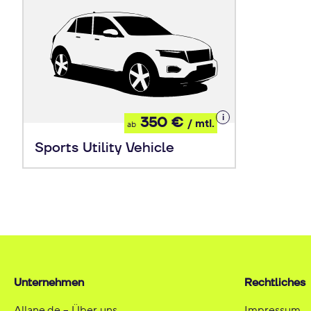
Details
350 €
/ mtl.
ab
zum
Leasing
Sports Utility Vehicle
Unternehmen
Rechtliches
Allane.de – Über uns
Impressum