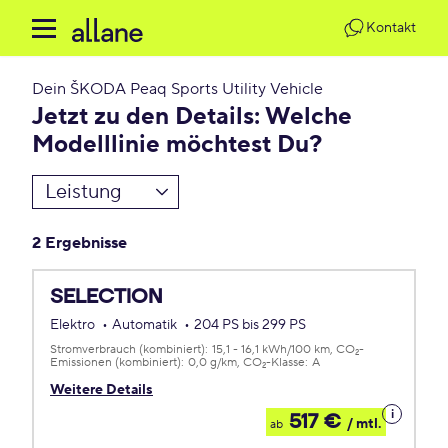
Kontakt
Dein
ŠKODA Peaq Sports Utility Vehicle
Jetzt zu den Details: Welche
Modelllinie möchtest Du?
Leistung
2 Ergebnisse
SELECTION
Elektro
Automatik
204 PS bis 299 PS
Stromverbrauch (kombiniert):
15,1 - 16,1 kWh/100 km
CO
-
2
Emissionen (kombiniert):
0,0 g/km
CO
-Klasse:
A
2
Weitere Details
Details
517 €
/ mtl.
ab
zum
Leasing