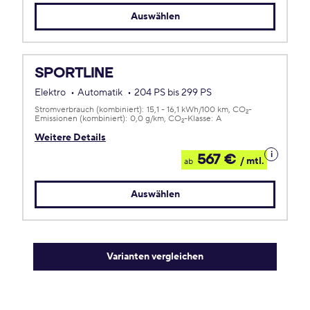
Auswählen
SPORTLINE
Elektro
Automatik
204 PS bis 299 PS
Stromverbrauch (kombiniert):
15,1 - 16,1 kWh/100 km
CO
-
2
Emissionen (kombiniert):
0,0 g/km
CO
-Klasse:
A
2
Weitere Details
Details
567 €
/ mtl.
ab
zum
Leasing
Auswählen
Varianten vergleichen