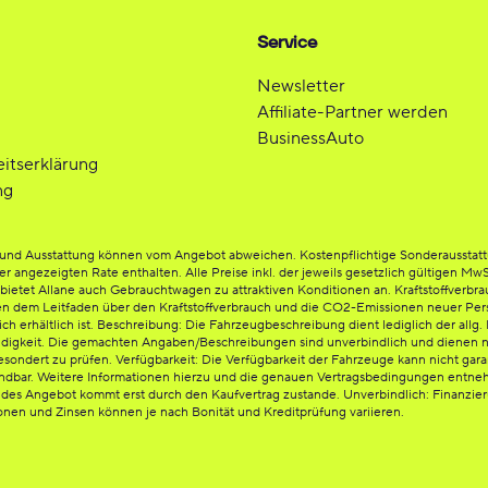
Service
Newsletter
Affiliate-Partner werden
BusinessAuto
eitserklärung
ng
be und Ausstattung können vom Angebot abweichen. Kostenpflichtige Sonderausstat
der angezeigten Rate enthalten. Alle Preise inkl. der jeweils gesetzlich gültigen Mw
etet Allane auch Gebrauchtwagen zu attraktiven Konditionen an. Kraftstoffverbrauc
en dem Leitfaden über den Kraftstoffverbrauch und die CO2-Emissionen neuer Per
rhältlich ist. Beschreibung: Die Fahrzeugbeschreibung dient lediglich der allg. I
ändigkeit. Die gemachten Angaben/Beschreibungen sind unverbindlich und dienen n
esondert zu prüfen. Verfügbarkeit: Die Verfügbarkeit der Fahrzeuge kann nicht gara
endbar. Weitere Informationen hierzu und die genauen Vertragsbedingungen entnehm
ndes Angebot kommt erst durch den Kaufvertrag zustande. Unverbindlich: Finanzi
ionen und Zinsen können je nach Bonität und Kreditprüfung variieren.