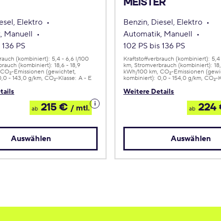
MEISTER
esel, Elektro
Benzin, Diesel, Elektro
, Manuell
Automatik, Manuell
 136 PS
102 PS bis 136 PS
brauch (kombiniert):
5,4 - 6,6 l/100
Kraftstoffverbrauch (kombiniert):
5,4
rauch (kombiniert):
18,6 - 18,9
km
Stromverbrauch (kombiniert):
18
CO
-Emissionen (gewichtet,
kWh/100 km
CO
-Emissionen (gewi
2
2
0,0 - 143,0 g/km
CO
-Klasse:
A - E
kombiniert):
0,0 - 154,0 g/km
CO
-K
2
2
tails
Weitere Details
Details
215 €
224
/ mtl.
ab
ab
zum
Leasing
Auswählen
Auswählen