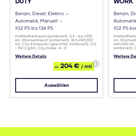
DUTY
WORK
Benzin, Diesel, Elektro
Benzin, Di
Automatik, Manuell
Automatik
102 PS bis 136 PS
102 PS bis
Kraftstoffverbrauch (kombiniert):
5,4 - 6,6 l/100
Kraftstoffver
km
Stromverbrauch (kombiniert):
18,5 kWh/100
km
Stromverb
km
CO
-Emissionen (gewichtet, kombiniert):
0,0
kWh/100 km
2
- 150,0 g/km
CO
-Klasse:
A - E
kombiniert):
2
Weitere Details
Weitere De
Details
204 €
/ mtl.
ab
zum
Leasing
Auswählen