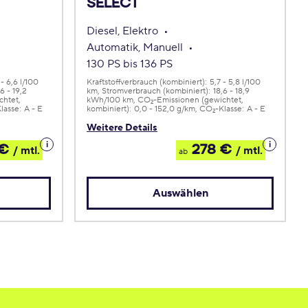
SELECT
Diesel, Elektro
Automatik, Manuell
130 PS bis 136 PS
 - 6,6 l/100
Kraftstoffverbrauch (kombiniert):
5,7 - 5,8 l/100
,6 - 19,2
km
Stromverbrauch (kombiniert):
18,6 - 18,9
chtet,
kWh/100 km
CO
-Emissionen (gewichtet,
2
lasse:
A - E
kombiniert):
0,0 - 152,0 g/km
CO
-Klasse:
A - E
2
Weitere Details
Details
Details
 €
278 €
/ mtl.
/ mtl.
ab
zum
zum
Leasing
Leasing
Auswählen