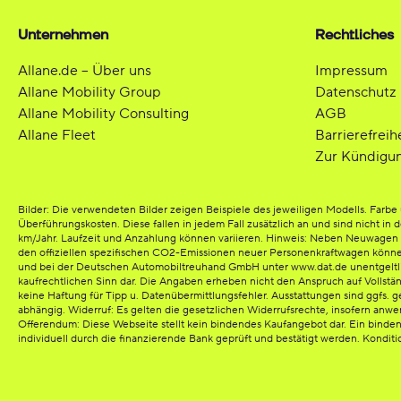
Unternehmen
Rechtliches
Allane.de – Über uns
Impressum
Allane Mobility Group
Datenschutz
Allane Mobility Consulting
AGB
Allane Fleet
Barrierefreih
Zur Kündigu
Bilder: Die verwendeten Bilder zeigen Beispiele des jeweiligen Modells. Far
Überführungskosten. Diese fallen in jedem Fall zusätzlich an und sind nicht in 
km/Jahr. Laufzeit und Anzahlung können variieren. Hinweis: Neben Neuwagen bi
den offiziellen spezifischen CO2-Emissionen neuer Personenkraftwagen könn
und bei der Deutschen Automobiltreuhand GmbH unter www.dat.de unentgeltlich e
kaufrechtlichen Sinn dar. Die Angaben erheben nicht den Anspruch auf Vollst
keine Haftung für Tipp u. Datenübermittlungsfehler. Ausstattungen sind ggfs. g
abhängig. Widerruf: Es gelten die gesetzlichen Widerrufsrechte, insofern anw
Offerendum: Diese Webseite stellt kein bindendes Kaufangebot dar. Ein binde
individuell durch die finanzierende Bank geprüft und bestätigt werden. Kondit