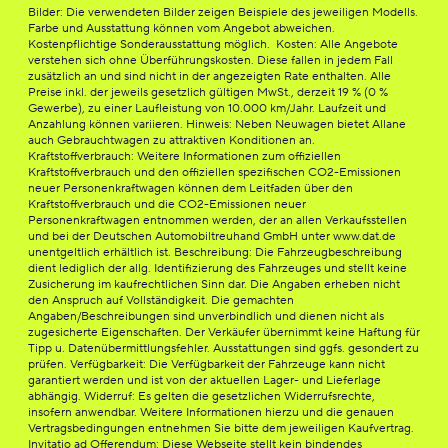
Bilder: Die verwendeten Bilder zeigen Beispiele des jeweiligen Modells.
Farbe und Ausstattung können vom Angebot abweichen.
Kostenpflichtige Sonderausstattung möglich. Kosten: Alle Angebote
verstehen sich ohne Überführungskosten. Diese fallen in jedem Fall
zusätzlich an und sind nicht in der angezeigten Rate enthalten. Alle
Preise inkl. der jeweils gesetzlich gültigen MwSt., derzeit 19 % (0 %
Gewerbe), zu einer Laufleistung von 10.000 km/Jahr. Laufzeit und
Anzahlung können variieren. Hinweis: Neben Neuwagen bietet Allane
auch Gebrauchtwagen zu attraktiven Konditionen an.
Kraftstoffverbrauch: Weitere Informationen zum offiziellen
Kraftstoffverbrauch und den offiziellen spezifischen CO2-Emissionen
neuer Personenkraftwagen können dem Leitfaden über den
Kraftstoffverbrauch und die CO2-Emissionen neuer
Personenkraftwagen entnommen werden, der an allen Verkaufsstellen
und bei der Deutschen Automobiltreuhand GmbH unter www.dat.de
unentgeltlich erhältlich ist. Beschreibung: Die Fahrzeugbeschreibung
dient lediglich der allg. Identifizierung des Fahrzeuges und stellt keine
Zusicherung im kaufrechtlichen Sinn dar. Die Angaben erheben nicht
den Anspruch auf Vollständigkeit. Die gemachten
Angaben/Beschreibungen sind unverbindlich und dienen nicht als
zugesicherte Eigenschaften. Der Verkäufer übernimmt keine Haftung für
Tipp u. Datenübermittlungsfehler. Ausstattungen sind ggfs. gesondert zu
prüfen. Verfügbarkeit: Die Verfügbarkeit der Fahrzeuge kann nicht
garantiert werden und ist von der aktuellen Lager- und Lieferlage
abhängig. Widerruf: Es gelten die gesetzlichen Widerrufsrechte,
insofern anwendbar. Weitere Informationen hierzu und die genauen
Vertragsbedingungen entnehmen Sie bitte dem jeweiligen Kaufvertrag.
Invitatio ad Offerendum: Diese Webseite stellt kein bindendes