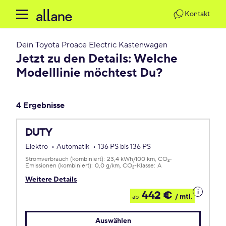
Kontakt
Dein
Toyota Proace Electric Kastenwagen
Jetzt zu den Details: Welche
Modelllinie möchtest Du?
4 Ergebnisse
DUTY
Elektro
Automatik
136 PS bis 136 PS
Stromverbrauch (kombiniert):
23,4 kWh/100 km
CO
-
2
Emissionen (kombiniert):
0,0 g/km
CO
-Klasse:
A
2
Weitere Details
Details
442 €
/ mtl.
ab
zum
Leasing
Auswählen