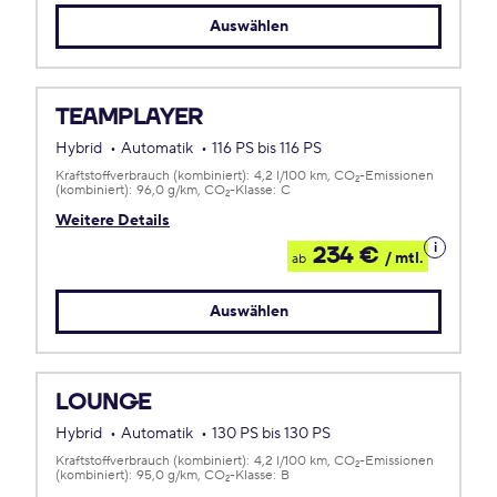
Auswählen
TEAMPLAYER
Hybrid
Automatik
116 PS bis 116 PS
Kraftstoffverbrauch (kombiniert):
4,2 l/100 km
CO
-Emissionen
2
(kombiniert):
96,0 g/km
CO
-Klasse:
C
2
Weitere Details
Details
234 €
/ mtl.
ab
zum
Leasing
Auswählen
LOUNGE
Hybrid
Automatik
130 PS bis 130 PS
Kraftstoffverbrauch (kombiniert):
4,2 l/100 km
CO
-Emissionen
2
(kombiniert):
95,0 g/km
CO
-Klasse:
B
2