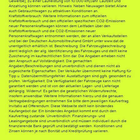
Gewerbe), zu einer Laufleistung von 10.000 km/Jahr. Laufzeit und
Anzahlung können variieren. Hinweis: Neben Neuwagen bietet Allane
auch Gebrauchtwagen zu attraktiven Konditionen an.
Kraftstoffverbrauch: Weitere Informationen zum offiziellen
Kraftstoffverbrauch und den offiziellen spezifischen CO2-Emissionen
neuer Personenkraftwagen können dem Leitfaden über den
Kraftstoffverbrauch und die CO2-Emissionen neuer
Personenkraftwagen entnommen werden, der an allen Verkaufsstellen
und bei der Deutschen Automobiltreuhand GmbH unter www.dat.de
unentgeltlich erhältlich ist. Beschreibung: Die Fahrzeugbeschreibung
dient lediglich der allg. Identifizierung des Fahrzeuges und stellt keine
Zusicherung im kaufrechtlichen Sinn dar. Die Angaben erheben nicht
den Anspruch auf Vollständigkeit. Die gemachten
Angaben/Beschreibungen sind unverbindlich und dienen nicht als
zugesicherte Eigenschaften. Der Verkäufer übernimmt keine Haftung für
Tipp u. Datenübermittlungsfehler. Ausstattungen sind ggfs. gesondert zu
prüfen. Verfügbarkeit: Die Verfügbarkeit der Fahrzeuge kann nicht
garantiert werden und ist von der aktuellen Lager- und Lieferlage
abhängig. Widerruf: Es gelten die gesetzlichen Widerrufsrechte,
insofern anwendbar. Weitere Informationen hierzu und die genauen
Vertragsbedingungen entnehmen Sie bitte dem jeweiligen Kaufvertrag.
Invitatio ad Offerendum: Diese Webseite stellt kein bindendes
Kaufangebot dar. Ein bindendes Angebot kommt erst durch den
Kaufvertrag zustande. Unverbindlich: Finanzierungs- und
Leasingangebote sind unverbindlich und müssen individuell durch die
finanzierende Bank geprüft und bestätigt werden. Konditionen und
Zinsen können je nach Bonität und Kreditprüfung variieren.