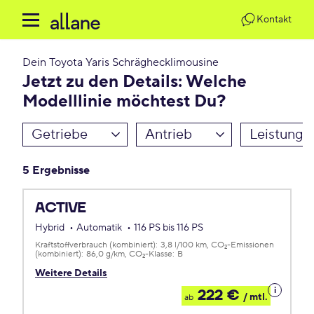
Kontakt
Dein
Toyota Yaris Schräghecklimousine
Jetzt zu den Details: Welche
Modelllinie möchtest Du?
Getriebe
Antrieb
Leistung
5 Ergebnisse
ACTIVE
Hybrid
Automatik
116 PS bis 116 PS
Kraftstoffverbrauch (kombiniert):
3,8 l/100 km
CO
-Emissionen
2
(kombiniert):
86,0 g/km
CO
-Klasse:
B
2
Weitere Details
Details
222 €
/ mtl.
ab
zum
Leasing