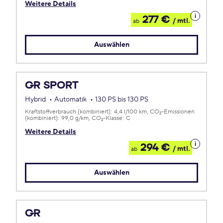
Weitere Details
Details
277 €
/ mtl.
ab
zum
Leasing
Auswählen
GR SPORT
Hybrid
Automatik
130 PS bis 130 PS
Kraftstoffverbrauch (kombiniert):
4,4 l/100 km
CO
-Emissionen
2
(kombiniert):
99,0 g/km
CO
-Klasse:
C
2
Weitere Details
Details
294 €
/ mtl.
ab
zum
Leasing
Auswählen
GR