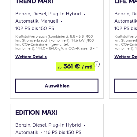
TREND MAXI
LIFE M
Benzin, Diesel, Plug-In Hybrid
Benzin, Di
Automatik, Manuell
Automatik
102 PS bis 150 PS
102 PS bi
Kraftstoffverbrauch (kombiniert):
5,5 - 6,8 l/100
Kraftstoffver
km
Stromverbrauch (kombiniert):
14,6 kWh/100
km
Stromverb
km
CO
-Emissionen (gewichtet,
km
CO
-Emis
2
2
kombiniert):
144,0 - 154,0 g/km
CO
-Klasse:
B - F
kombiniert):
2
Weitere Details
Weitere De
Details
361 €
/ mtl.
ab
zum
Leasing
Auswählen
EDITION MAXI
Benzin, Diesel, Plug-In Hybrid
Automatik
116 PS bis 150 PS