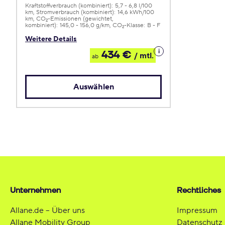
Kraftstoffverbrauch (kombiniert):
5,7 - 6,8 l/100
km
Stromverbrauch (kombiniert):
14,6 kWh/100
km
CO
-Emissionen (gewichtet,
2
kombiniert):
145,0 - 156,0 g/km
CO
-Klasse:
B - F
2
Weitere Details
Details
434 €
/ mtl.
ab
zum
Leasing
Auswählen
Unternehmen
Rechtliches
Allane.de – Über uns
Impressum
Allane Mobility Group
Datenschutz