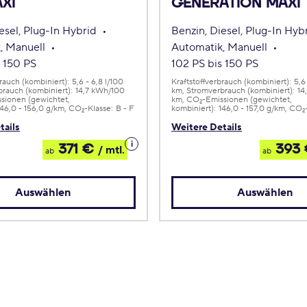
AXI
GENERATION MAXI
esel, Plug-In Hybrid
Benzin, Diesel, Plug-In Hyb
, Manuell
Automatik, Manuell
s 150 PS
102 PS bis 150 PS
brauch (kombiniert):
5,6 - 6,8 l/100
Kraftstoffverbrauch (kombiniert):
5,6
rauch (kombiniert):
14,7 kWh/100
km
Stromverbrauch (kombiniert):
14
sionen (gewichtet,
km
CO
-Emissionen (gewichtet,
2
146,0 - 156,0 g/km
CO
-Klasse:
B - F
kombiniert):
146,0 - 157,0 g/km
CO
2
2
tails
Weitere Details
Details
371 €
393
/ mtl.
ab
ab
zum
Leasing
Auswählen
Auswählen