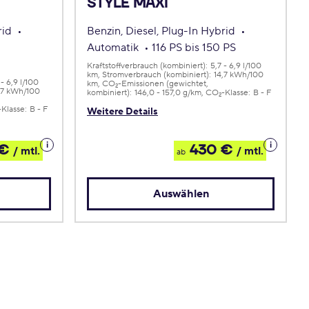
STYLE MAXI
rid
Benzin, Diesel, Plug-In Hybrid
Automatik
116 PS bis 150 PS
Kraftstoffverbrauch (kombiniert):
5,7 - 6,9 l/100
km
Stromverbrauch (kombiniert):
14,7 kWh/100
 - 6,9 l/100
km
CO
-Emissionen (gewichtet,
2
,7 kWh/100
kombiniert):
146,0 - 157,0 g/km
CO
-Klasse:
B - F
2
-Klasse:
B - F
Weitere Details
Details
Details
 €
430 €
/ mtl.
/ mtl.
ab
zum
zum
Leasing
Leasing
Auswählen